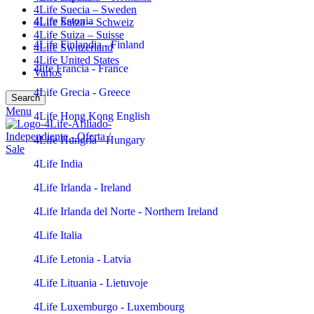
4Life Suecia – Sweden
4Life Estonia
4Life Suiza – Schweiz
4Life Suiza – Suisse
4Life Finlandia - Finland
4Life Switzerland
4Life United States
4life Francia - France
Varios
4Life Grecia - Greece
Search
Menu
4Life Hong Kong English
4Life Hungría - Hungary
4Life India
4Life Irlanda - Ireland
4Life Irlanda del Norte - Northern Ireland
4Life Italia
4Life Letonia - Latvia
4Life Lituania - Lietuvoje
4Life Luxemburgo - Luxembourg