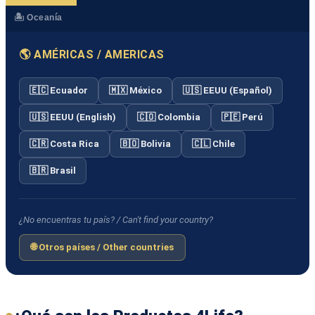
🏝️ Oceanía
🌎 AMÉRICAS / AMERICAS
🇪🇨 Ecuador
🇲🇽 México
🇺🇸 EEUU (Español)
🇺🇸 EEUU (English)
🇨🇴 Colombia
🇵🇪 Perú
🇨🇷 Costa Rica
🇧🇴 Bolivia
🇨🇱 Chile
🇧🇷 Brasil
¿No encuentras tu país? / Can't find your country?
🌐 Otros países / Other countries