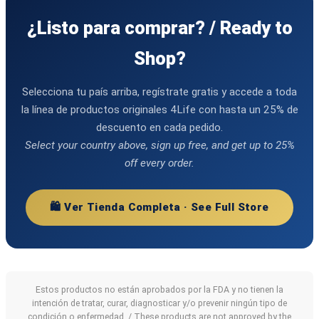
¿Listo para comprar? / Ready to
Shop?
Selecciona tu país arriba, regístrate gratis y accede a toda
la línea de productos originales 4Life con hasta un 25% de
descuento en cada pedido.
Select your country above, sign up free, and get up to 25%
off every order.
🛍️ Ver Tienda Completa · See Full Store
Estos productos no están aprobados por la FDA y no tienen la
intención de tratar, curar, diagnosticar y/o prevenir ningún tipo de
condición o enfermedad. / These products are not approved by the