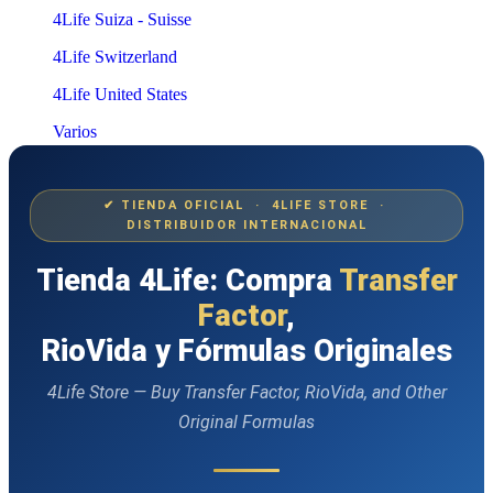
4Life Suiza - Suisse
4Life Switzerland
4Life United States
Varios
✔ TIENDA OFICIAL · 4LIFE STORE ·
DISTRIBUIDOR INTERNACIONAL
Tienda 4Life: Compra
Transfer
Factor
,
RioVida y Fórmulas Originales
4Life Store — Buy Transfer Factor, RioVida, and Other
Original Formulas