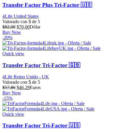
Transfer Factor Plus Tri-Factor 🇺🇸
4Life United States
Valorado con
5
de 5
El
El
$
82,00
$
70,00
Dólar
precio
precio
Buy Now
original
actual
-20%
era:
es:
$82,00.
$70,00.
Quick view
Transfer Factor Tri-Factor 🇬🇧
4Life Reino Unido - UK
Valorado con
5
de 5
El
El
$
57,86
$
46,29
Euros
precio
precio
Buy Now
original
actual
-15%
era:
es:
$57,86.
$46,29.
Quick view
Transfer Factor Tri-Factor 🇺🇸