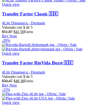
Quick view
Transfer Factor Classic 🇩🇰
4Life Dinamarca - Denmark
Valorado con
5
de 5
El
El
$
51,87
$
41,50
Euros
precio
precio
Buy Now
original
actual
-20%
era:
es:
$51,87.
$41,50.
Quick view
Transfer Factor RioVida Burst 🇩🇰
4Life Dinamarca - Denmark
Valorado con
5
de 5
El
El
$
50,47
$
40,38
Euros
precio
precio
Buy Now
original
actual
-15%
era:
es:
$50,47.
$40,38.
Quick view