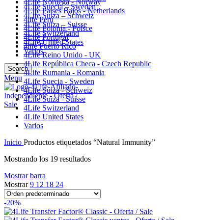
4Life Noruega - Norway
4Life Suecia – Sweden
4Life Paises Bajos - Netherlands
4Life Suiza – Schweiz
4life Perú
4Life Suiza – Suisse
4Life Polonia - Polsce
4Life Switzerland
4Life Portugal
4Life United States
4life Puerto Rico
Varios
4Life Reino Unido - UK
4Life República Checa - Czech Republic
Search
4Life Rumania - Romania
Menu
4Life Suecia - Sweden
4Life Suiza - Schweiz
4Life Suiza - Suisse
4Life Switzerland
4Life United States
Varios
Inicio
Productos etiquetados “Natural Immunity”
Mostrando los 19 resultados
Mostrar barra
Mostrar
9
12
18
24
-20%