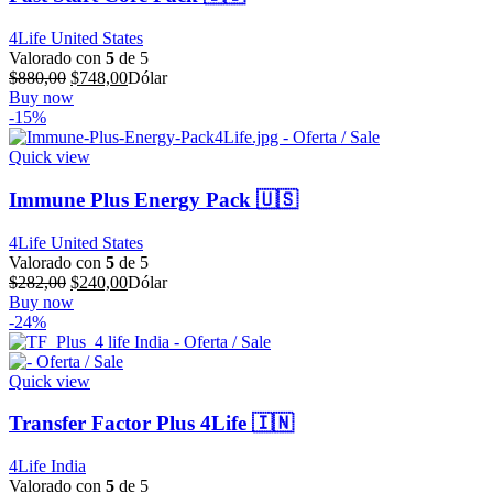
4Life United States
Valorado con
5
de 5
El
El
$
880,00
$
748,00
Dólar
precio
precio
Buy now
original
actual
-15%
era:
es:
$880,00.
$748,00.
Quick view
Immune Plus Energy Pack 🇺🇸
4Life United States
Valorado con
5
de 5
El
El
$
282,00
$
240,00
Dólar
precio
precio
Buy now
original
actual
-24%
era:
es:
$282,00.
$240,00.
Quick view
Transfer Factor Plus 4Life 🇮🇳
4Life India
Valorado con
5
de 5