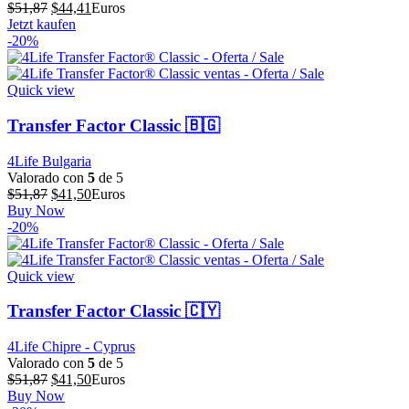
El
El
$
51,87
$
44,41
Euros
precio
precio
Jetzt kaufen
original
actual
-20%
era:
es:
$51,87.
$44,41.
Quick view
Transfer Factor Classic 🇧🇬
4Life Bulgaria
Valorado con
5
de 5
El
El
$
51,87
$
41,50
Euros
precio
precio
Buy Now
original
actual
-20%
era:
es:
$51,87.
$41,50.
Quick view
Transfer Factor Classic 🇨🇾
4Life Chipre - Cyprus
Valorado con
5
de 5
El
El
$
51,87
$
41,50
Euros
precio
precio
Buy Now