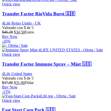
Quick view
Transfer Factor RioVida Burst 🇬🇧
4Life Reino Unido - UK
Valorado con
5
de 5
El
El
$
46,28
$
34,50
Euros
precio
precio
Buy Now
original
actual
-16%
era:
es:
$46,28.
$34,50.
Quick view
Transfer Factor Immune Spray – Mint 🇺🇸
4Life United States
Valorado con
5
de 5
El
El
$
37,00
$
31,00
Dólar
precio
precio
Buy Now
original
actual
-15%
era:
es:
$37,00.
$31,00.
Quick view
Fast Start Core Pack 🇺🇸