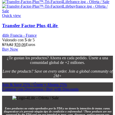
era:
es:
$50,47.
$50,38.
Quick view
Transfer Factor Plus 4Life
4life Francia - France
Valorado con
5
de 5
El
El
$
73,82
$
59,06
Euros
precio
precio
Buy Now
original
actual
¿Te gustan los productos? Ahorra en cada pedido. Únete a una
era:
es:
comunidad global de +2 millones.
$73,82.
$59,06.
Love the products? Save on every order. Join a global community of
2M+
Join & Save 25% / Únete y Ahorra 25%
Comprar con Descuentos / Buy with Discounts
Estos productos no están aprobados por la FDA y no tienen la intención de tratar, curar,
diagnosticar y/o prevenir ningún tipo de condición o enfermedad / These products are not
approved by the FDA and are not intended to treat, cure, diagnose, and/or prevent any