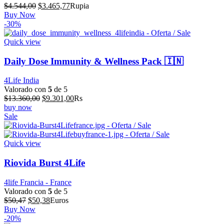
El
El
$
4.544,00
$
3.465,77
Rupia
precio
precio
Buy Now
original
actual
-30%
era:
es:
$4.544,00.
$3.465,77.
Quick view
Daily Dose Immunity & Wellness Pack 🇮🇳
4Life India
Valorado con
5
de 5
El
El
$
13.360,00
$
9.301,00
Rs
precio
precio
buy now
original
actual
Sale
era:
es:
$13.360,00.
$9.301,00.
Quick view
Riovida Burst 4Life
4life Francia - France
Valorado con
5
de 5
El
El
$
50,47
$
50,38
Euros
precio
precio
Buy Now
original
actual
-20%