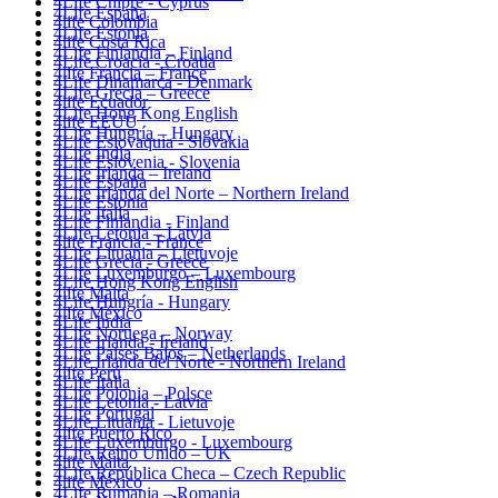
4Life Chipre - Cyprus
4Life España
4life Colombia
4Life Estonia
4life Costa Rica
4Life Finlandia – Finland
4Life Croacia - Croatia
4life Francia – France
4Life Dinamarca - Denmark
4Life Grecia – Greece
4life Ecuador
4Life Hong Kong English
4life EEUU
4Life Hungría – Hungary
4Life Eslovaquia - Slovakia
4Life India
4Life Eslovenia - Slovenia
4Life Irlanda – Ireland
4Life España
4Life Irlanda del Norte – Northern Ireland
4Life Estonia
4Life Italia
4Life Finlandia - Finland
4Life Letonia – Latvia
4life Francia - France
4Life Lituania – Lietuvoje
4Life Grecia - Greece
4Life Luxemburgo – Luxembourg
4Life Hong Kong English
4life Malta
4Life Hungría - Hungary
4life México
4Life India
4Life Noruega – Norway
4Life Irlanda - Ireland
4Life Paises Bajos – Netherlands
4Life Irlanda del Norte - Northern Ireland
4life Perú
4Life Italia
4Life Polonia – Polsce
4Life Letonia - Latvia
4Life Portugal
4Life Lituania - Lietuvoje
4life Puerto Rico
4Life Luxemburgo - Luxembourg
4Life Reino Unido – UK
4life Malta
4Life República Checa – Czech Republic
4life México
4Life Rumania – Romania