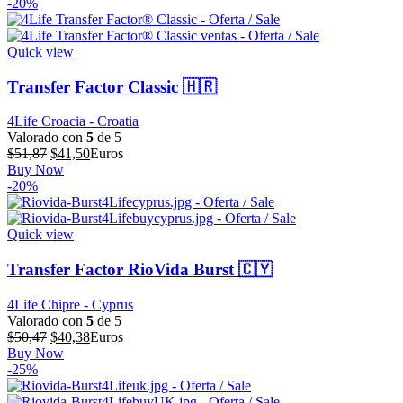
original
actual
-20%
era:
es:
$51,87.
$41,50.
Quick view
Transfer Factor Classic 🇭🇷
4Life Croacia - Croatia
Valorado con
5
de 5
El
El
$
51,87
$
41,50
Euros
precio
precio
Buy Now
original
actual
-20%
era:
es:
$51,87.
$41,50.
Quick view
Transfer Factor RioVida Burst 🇨🇾
4Life Chipre - Cyprus
Valorado con
5
de 5
El
El
$
50,47
$
40,38
Euros
precio
precio
Buy Now
original
actual
-25%
era:
es:
$50,47.
$40,38.