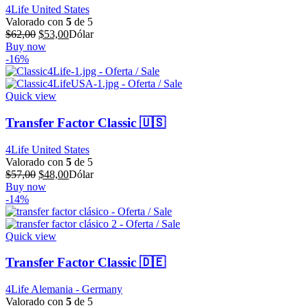
4Life United States
Valorado con
5
de 5
El
El
$
62,00
$
53,00
Dólar
precio
precio
Buy now
original
actual
-16%
era:
es:
$62,00.
$53,00.
Quick view
Transfer Factor Classic 🇺🇸
4Life United States
Valorado con
5
de 5
El
El
$
57,00
$
48,00
Dólar
precio
precio
Buy now
original
actual
-14%
era:
es:
$57,00.
$48,00.
Quick view
Transfer Factor Classic 🇩🇪
4Life Alemania - Germany
Valorado con
5
de 5