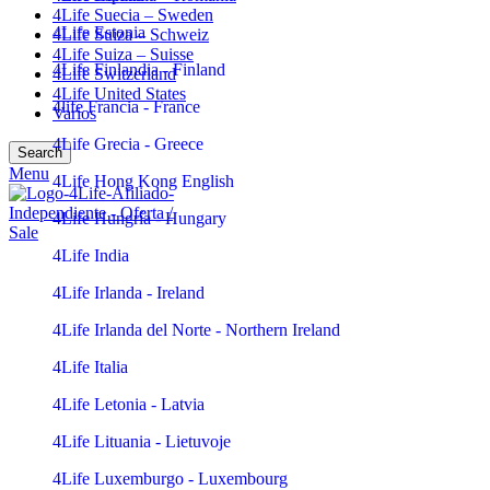
4Life Suecia – Sweden
4Life Estonia
4Life Suiza – Schweiz
4Life Suiza – Suisse
4Life Finlandia - Finland
4Life Switzerland
4Life United States
4life Francia - France
Varios
4Life Grecia - Greece
Search
Menu
4Life Hong Kong English
4Life Hungría - Hungary
4Life India
4Life Irlanda - Ireland
4Life Irlanda del Norte - Northern Ireland
4Life Italia
4Life Letonia - Latvia
4Life Lituania - Lietuvoje
4Life Luxemburgo - Luxembourg