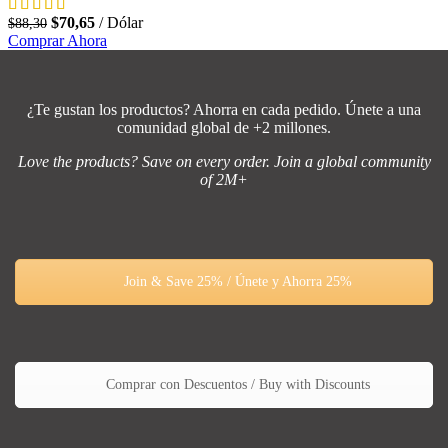
El
El
$
70,65
Dólar
$
88,30
precio
precio
Comprar Ahora
original
actual
era:
es:
$88,30.
$70,65.
¿Te gustan los productos? Ahorra en cada pedido. Únete a una
comunidad global de +2 millones.
Love the products? Save on every order. Join a global community
of 2M+
Join & Save 25% / Únete y Ahorra 25%
Comprar con Descuentos / Buy with Discounts