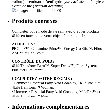
sodium), membrane
d’œuf
hydrolysée, acétate de rétinyle et
extrait de
blé
(
Triticum aestivum
).
Produits connexes
Complétez votre mode de vie sain avec d’autres produits
4Life en fonction de votre objectif nutritionnel :
ATHLÈTES
:
PRO-TF™, Glutamine Prime™, Energy Go Stix™, Fibro
AMJ™ et Renuvo™
CONTRÔLE DU POIDS :
4LifeTransform Burn™, Super Detox™, Fibre System
Plus™et RiteStart™.
COMPLÉTEZ VOTRE RÉGIME :
• Femmes : Essential Fatty Acid Complex, Belle Vie™ et
4LifeTransform™ Woman.
• Hommes : Essential Fatty Acid Complex, MalePro™ et
4LifeTransform™ Man.
Informations complémentaires