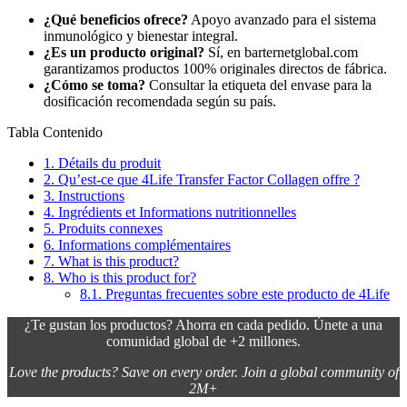
¿Qué beneficios ofrece?
Apoyo avanzado para el sistema
inmunológico y bienestar integral.
¿Es un producto original?
Sí, en barternetglobal.com
garantizamos productos 100% originales directos de fábrica.
¿Cómo se toma?
Consultar la etiqueta del envase para la
dosificación recomendada según su país.
Tabla Contenido
1.
Détails du produit
2.
Qu’est-ce que 4Life Transfer Factor Collagen offre ?
3.
Instructions
4.
Ingrédients et Informations nutritionnelles
5.
Produits connexes
6.
Informations complémentaires
7.
What is this product?
8.
Who is this product for?
8.1.
Preguntas frecuentes sobre este producto de 4Life
¿Te gustan los productos? Ahorra en cada pedido. Únete a una
comunidad global de +2 millones.
Love the products? Save on every order. Join a global community of
2M+