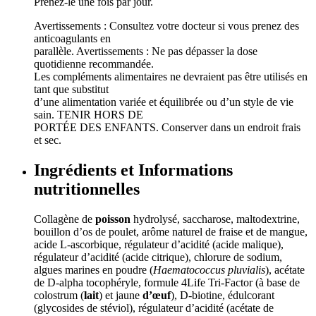
Prenez-le une fois par jour.
Avertissements : Consultez votre docteur si vous prenez des
anticoagulants en
parallèle. Avertissements : Ne pas dépasser la dose
quotidienne recommandée.
Les compléments alimentaires ne devraient pas être utilisés en
tant que substitut
d’une alimentation variée et équilibrée ou d’un style de vie
sain. TENIR HORS DE
PORTÉE DES ENFANTS. Conserver dans un endroit frais
et sec.
Ingrédients et Informations
nutritionnelles
Collagène de
poisson
hydrolysé, saccharose, maltodextrine,
bouillon d’os de poulet, arôme naturel de fraise et de mangue,
acide L-ascorbique, régulateur d’acidité (acide malique),
régulateur d’acidité (acide citrique), chlorure de sodium,
algues marines en poudre (
Haematococcus pluvialis
), acétate
de D-alpha tocophéryle, formule 4Life Tri-Factor (à base de
colostrum (
lait
) et jaune
d’œuf
), D-biotine, édulcorant
(glycosides de stéviol), régulateur d’acidité (acétate de