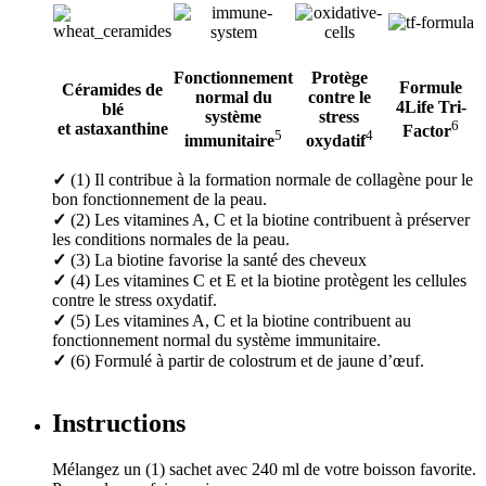
Fonctionnement
Protège
Formule
Céramides de
normal du
contre le
4Life Tri-
blé
système
stress
6
et astaxanthine
Factor
5
4
immunitaire
oxydatif
✓
(1) Il contribue à la formation normale de collagène pour le
bon fonctionnement de la peau.
✓
(2) Les vitamines A, C et la biotine contribuent à préserver
les conditions normales de la peau.
✓
(3) La biotine favorise la santé des cheveux
✓
(4) Les vitamines C et E et la biotine protègent les cellules
contre le stress oxydatif.
✓
(5) Les vitamines A, C et la biotine contribuent au
fonctionnement normal du système immunitaire.
✓
(6) Formulé à partir de colostrum et de jaune d’œuf.
Instructions
Mélangez un (1) sachet avec 240 ml de votre boisson favorite.