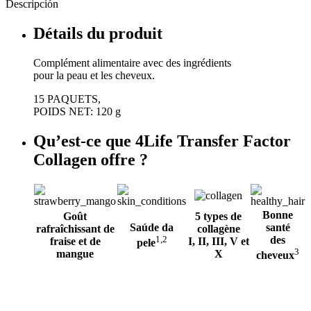
Descripción
Détails du produit
Complément alimentaire avec des ingrédients
pour la peau et les cheveux.
15 PAQUETS,
POIDS NET: 120 g
Qu’est-ce que 4Life Transfer Factor
Collagen offre ?
Bonne
Goût
5 types de
Saúde da
santé
rafraîchissant de
collagène
1,2
des
fraise et de
I, II, III, V et
pele
3
mangue
X
cheveux