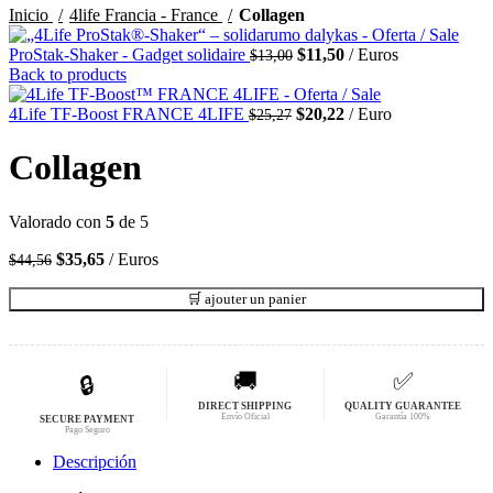
Inicio
4life Francia - France
Collagen
El
El
ProStak-Shaker - Gadget solidaire
$
11,50
Euros
$
13,00
precio
precio
Back to products
original
actual
El
era:
es:
El
4Life TF-Boost FRANCE 4LIFE
$
20,22
Euro
$
25,27
precio
$13,00.
$11,50.
precio
original
actual
Collagen
era:
es:
$25,27.
$20,22.
Valorado con
5
de 5
El
El
$
35,65
Euros
$
44,56
precio
precio
original
actual
🛒 ajouter un panier
era:
es:
$44,56.
$35,65.
🚚
✅
🔒
DIRECT SHIPPING
QUALITY GUARANTEE
Envío Oficial
Garantía 100%
SECURE PAYMENT
Pago Seguro
Descripción