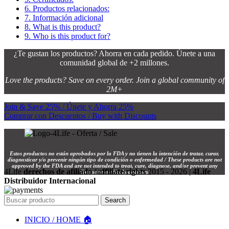
6.
Productos relacionados:
7.
Información adicional
8.
What is this product?
9.
Who is this product for?
¿Te gustan los productos? Ahorra en cada pedido. Únete a una
comunidad global de +2 millones.
Love the products? Save on every order. Join a global community of
2M+
Join & Save 25% / Únete y Ahorra 25%
Comprar con Descuentos / Buy with Discounts
Estos productos no están aprobados por la FDA y no tienen la intención de tratar, curar,
diagnosticar y/o prevenir ningún tipo de condición o enfermedad / These products are not
approved by the FDA and are not intended to treat, cure, diagnose, and/or prevent any
4Life
derechos de afiliado / affiliate rights
2015 - 2026 |
4Life
disease or medical condition.
Distribuidor Internacional
Search
INICIO / HOME 🏠