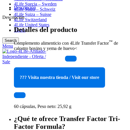
4Life Suecia – Sweden
Descripción
4Life Suiza – Schweiz
4Life Suiza – Suisse
Descripción
4Life Switzerland
4Life United States
Detalles del producto
Varios
Search
™
Complemento alimenticio con 4Life Transfer Factor
de
Menu
calostro bovino y yema de huevo<
??? Visita nuestra tienda / Visit our store
60 cápsulas, Peso neto: 25,92 g
¿Qué te ofrece Transfer Factor Tri-
Factor Formula?