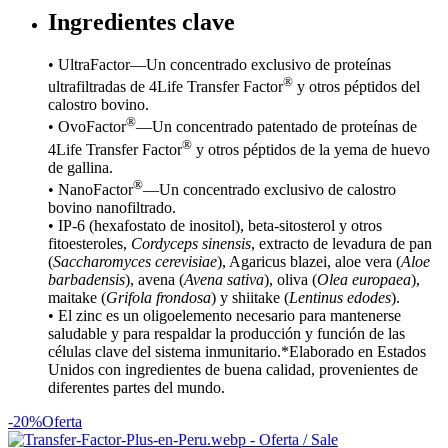
Ingredientes clave
• UltraFactor—Un concentrado exclusivo de proteínas
®
ultrafiltradas de 4Life Transfer Factor
y otros péptidos del
calostro bovino.
®
• OvoFactor
—Un concentrado patentado de proteínas de
®
4Life Transfer Factor
y otros péptidos de la yema de huevo
de gallina.
®
• NanoFactor
—Un concentrado exclusivo de calostro
bovino nanofiltrado.
• IP-6 (hexafostato de inositol), beta-sitosterol y otros
fitoesteroles,
Cordyceps sinensis
, extracto de levadura de pan
(
Saccharomyces cerevisiae
), Agaricus blazei, aloe vera (
Aloe
barbadensis
), avena (
Avena sativa
), oliva (
Olea europaea
),
maitake (
Grifola frondosa
) y shiitake (
Lentinus edodes
).
• El zinc es un oligoelemento necesario para mantenerse
saludable y para respaldar la producción y función de las
células clave del sistema inmunitario.*Elaborado en Estados
Unidos con ingredientes de buena calidad, provenientes de
diferentes partes del mundo.
-20%
Oferta