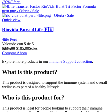
original
actual
-20%
Oferta
era:
es:
$287,00.
$230,00.
Quick view
Riovida Burst 4Life 🇵🇪
4life Perú
Valorado con
5
de 5
El
El
$
231,00
$
185,00
Soles
precio
precio
Comprar Ahora
original
actual
Explore more products in our
Immune Support collection
.
era:
es:
$231,00.
$185,00.
What is this product?
This product is designed to support the immune system and overall
wellness as part of a healthy lifestyle.
Who is this product for?
This product is ideal for people looking to support their immune