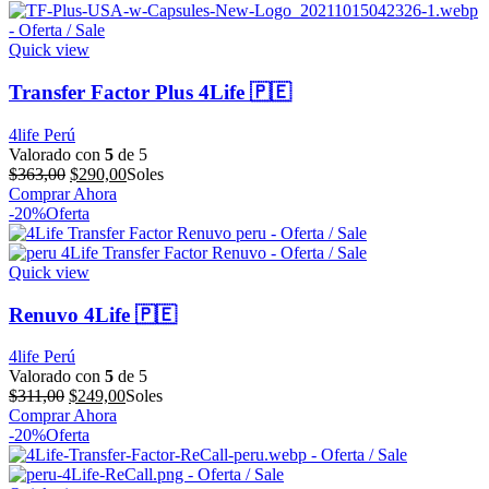
Quick view
Transfer Factor Plus 4Life 🇵🇪
4life Perú
Valorado con
5
de 5
El
El
$
363,00
$
290,00
Soles
precio
precio
Comprar Ahora
original
actual
-20%
Oferta
era:
es:
$363,00.
$290,00.
Quick view
Renuvo 4Life 🇵🇪
4life Perú
Valorado con
5
de 5
El
El
$
311,00
$
249,00
Soles
precio
precio
Comprar Ahora
original
actual
-20%
Oferta
era:
es:
$311,00.
$249,00.