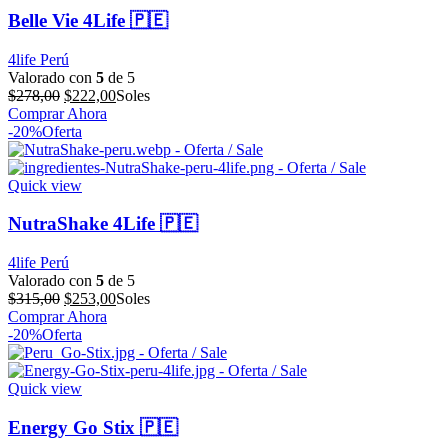
Belle Vie 4Life 🇵🇪
4life Perú
Valorado con
5
de 5
El
El
$
278,00
$
222,00
Soles
precio
precio
Comprar Ahora
original
actual
-20%
Oferta
era:
es:
$278,00.
$222,00.
Quick view
NutraShake 4Life 🇵🇪
4life Perú
Valorado con
5
de 5
El
El
$
315,00
$
253,00
Soles
precio
precio
Comprar Ahora
original
actual
-20%
Oferta
era:
es:
$315,00.
$253,00.
Quick view
Energy Go Stix 🇵🇪