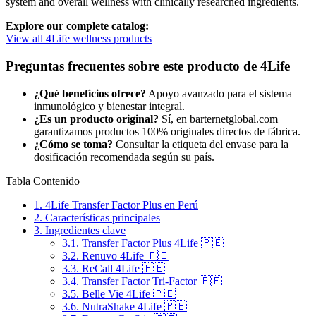
system and overall wellness with clinically researched ingredients.
Explore our complete catalog:
View all 4Life wellness products
Preguntas frecuentes sobre este producto de 4Life
¿Qué beneficios ofrece?
Apoyo avanzado para el sistema
inmunológico y bienestar integral.
¿Es un producto original?
Sí, en barternetglobal.com
garantizamos productos 100% originales directos de fábrica.
¿Cómo se toma?
Consultar la etiqueta del envase para la
dosificación recomendada según su país.
Tabla Contenido
1.
4Life Transfer Factor Plus en Perú
2.
Características principales
3.
Ingredientes clave
3.1.
Transfer Factor Plus 4Life 🇵🇪
3.2.
Renuvo 4Life 🇵🇪
3.3.
ReCall 4Life 🇵🇪
3.4.
Transfer Factor Tri-Factor 🇵🇪
3.5.
Belle Vie 4Life 🇵🇪
3.6.
NutraShake 4Life 🇵🇪