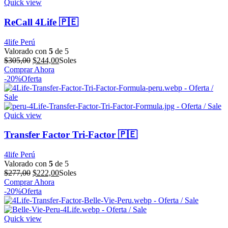
Quick view
ReCall 4Life 🇵🇪
4life Perú
Valorado con
5
de 5
El
El
$
305,00
$
244,00
Soles
precio
precio
Comprar Ahora
original
actual
-20%
Oferta
era:
es:
$305,00.
$244,00.
Quick view
Transfer Factor Tri-Factor 🇵🇪
4life Perú
Valorado con
5
de 5
El
El
$
277,00
$
222,00
Soles
precio
precio
Comprar Ahora
original
actual
-20%
Oferta
era:
es:
$277,00.
$222,00.
Quick view