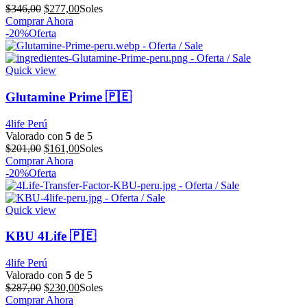
El
El
$
346,00
$
277,00
Soles
precio
precio
Comprar Ahora
original
actual
-20%
Oferta
era:
es:
$346,00.
$277,00.
Quick view
Glutamine Prime 🇵🇪
4life Perú
Valorado con
5
de 5
El
El
$
201,00
$
161,00
Soles
precio
precio
Comprar Ahora
original
actual
-20%
Oferta
era:
es:
$201,00.
$161,00.
Quick view
KBU 4Life 🇵🇪
4life Perú
Valorado con
5
de 5
El
El
$
287,00
$
230,00
Soles
precio
precio
Comprar Ahora