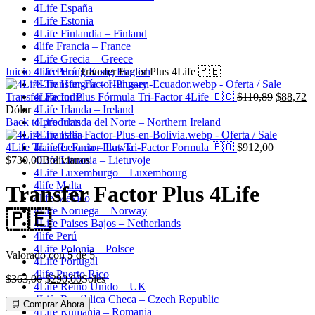
4Life España
4Life Estonia
4Life Finlandia – Finland
4life Francia – France
4Life Grecia – Greece
Inicio
4Life Hong Kong English
4life Perú
Transfer Factor Plus 4Life 🇵🇪
4Life Hungría – Hungary
El
E
Transfer Factor Plus Fórmula Tri-Factor 4Life 🇪🇨
4Life India
$
110,89
$
88,72
precio
pr
Dólar
4Life Irlanda – Ireland
original
ac
Back to products
4Life Irlanda del Norte – Northern Ireland
era:
es
4Life Italia
El
$110,89.
$
4Life Transfer Factor Plus Tri-Factor Formula 🇧🇴
4Life Letonia – Latvia
$
912,00
El
precio
$
730,00
4Life Lituania – Lietuvoje
Bolivianos
precio
original
4Life Luxemburgo – Luxembourg
actual
era:
4life Malta
Transfer Factor Plus 4Life
es:
$912,00.
4life México
$730,00.
4Life Noruega – Norway
🇵🇪
4Life Paises Bajos – Netherlands
4life Perú
4Life Polonia – Polsce
Valorado con
5
de 5
4Life Portugal
4life Puerto Rico
El
El
$
363,00
$
290,00
Soles
4Life Reino Unido – UK
precio
precio
4Life República Checa – Czech Republic
original
actual
🛒 Comprar Ahora
4Life Rumania – Romania