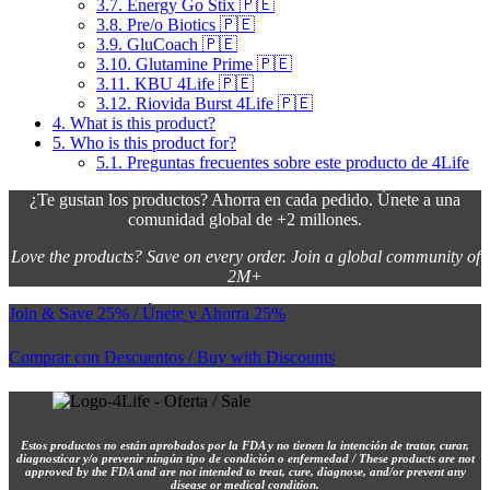
3.7.
Energy Go Stix 🇵🇪
3.8.
Pre/o Biotics 🇵🇪
3.9.
GluCoach 🇵🇪
3.10.
Glutamine Prime 🇵🇪
3.11.
KBU 4Life 🇵🇪
3.12.
Riovida Burst 4Life 🇵🇪
4.
What is this product?
5.
Who is this product for?
5.1.
Preguntas frecuentes sobre este producto de 4Life
¿Te gustan los productos? Ahorra en cada pedido. Únete a una
comunidad global de +2 millones.
Love the products? Save on every order. Join a global community of
2M+
Join & Save 25% / Únete y Ahorra 25%
Comprar con Descuentos / Buy with Discounts
Estos productos no están aprobados por la FDA y no tienen la intención de tratar, curar,
diagnosticar y/o prevenir ningún tipo de condición o enfermedad / These products are not
approved by the FDA and are not intended to treat, cure, diagnose, and/or prevent any
disease or medical condition.