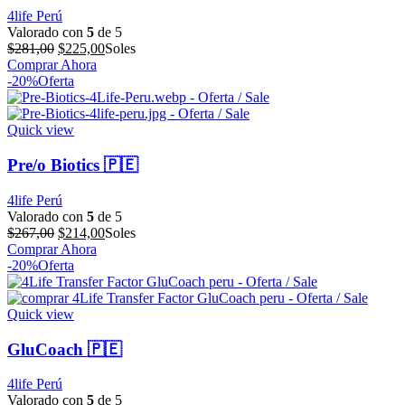
4life Perú
Valorado con
5
de 5
El
El
$
281,00
$
225,00
Soles
precio
precio
Comprar Ahora
original
actual
-20%
Oferta
era:
es:
$281,00.
$225,00.
Quick view
Pre/o Biotics 🇵🇪
4life Perú
Valorado con
5
de 5
El
El
$
267,00
$
214,00
Soles
precio
precio
Comprar Ahora
original
actual
-20%
Oferta
era:
es:
$267,00.
$214,00.
Quick view
GluCoach 🇵🇪
4life Perú
Valorado con
5
de 5