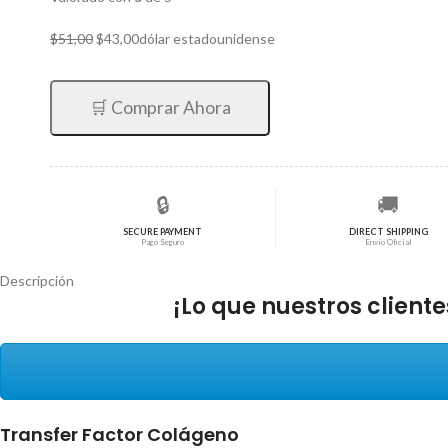
El
El
$
51,00
$
43,00
dólar estadounidense
precio
precio
original
actual
era:
es:
🛒 Comprar Ahora
$51,00.
$43,00.
🔒
🚚
SECURE PAYMENT
DIRECT SHIPPING
Pago Seguro
Envío Oficial
Descripción
¡Lo que nuestros clien
Transfer Factor Colágeno