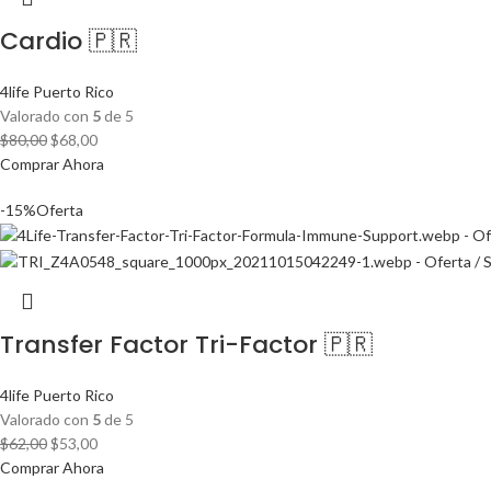
Cardio 🇵🇷
4life Puerto Rico
Valorado con
5
de 5
El
El
$
80,00
$
68,00
precio
precio
Comprar Ahora
original
actual
-15%
Oferta
era:
es:
$80,00.
$68,00.
Transfer Factor Tri-Factor 🇵🇷
4life Puerto Rico
Valorado con
5
de 5
El
El
$
62,00
$
53,00
precio
precio
Comprar Ahora
original
actual