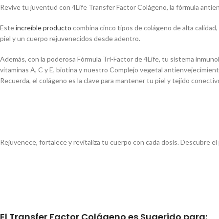
Revive tu juventud con 4Life Transfer Factor Colágeno, la fórmula antie
Este
increíble producto
combina cinco tipos de colágeno de alta calidad
piel y un cuerpo rejuvenecidos desde adentro.
Además, con la poderosa Fórmula Tri-Factor de 4Life, tu sistema inmuno
vitaminas A, C y E, biotina y nuestro Complejo vegetal antienvejecimient
Recuerda, el colágeno es la clave para mantener tu piel y tejido conecti
Rejuvenece, fortalece y revitaliza tu cuerpo con cada dosis. Descubre 
El Transfer Factor Colágeno es Sugerido para: