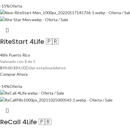
-15%
Oferta
era:
es:
$62,00.
$53,00.
RiteStart 4Life 🇵🇷
4life Puerto Rico
Valorado con
5
de 5
El
El
$
99,00
$
84,00
Dólar estadounidense
precio
precio
Comprar Ahora
original
actual
-14%
Oferta
era:
es:
$99,00.
$84,00.
ReCall 4Life 🇵🇷