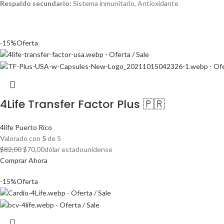
Respaldo secundario:
Sistema inmunitario, Antioxidante
-15%
Oferta
4Life Transfer Factor Plus 🇵🇷
4life Puerto Rico
Valorado con
5
de 5
El
El
$
82,00
$
70,00
dólar estadounidense
precio
precio
Comprar Ahora
original
actual
-15%
Oferta
era:
es:
$82,00.
$70,00.