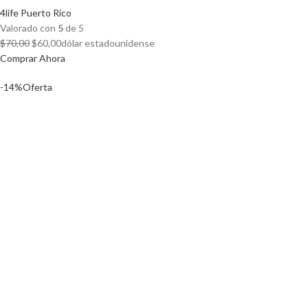
4life Puerto Rico
Valorado con
5
de 5
El
El
$
70,00
$
60,00
dólar estadounidense
precio
precio
Comprar Ahora
original
actual
-14%
Oferta
era:
es:
$70,00.
$60,00.