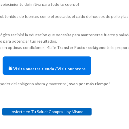
nvejecimiento definitiva para todo tu cuerpo!
, obtenidos de fuentes como el pescado, el caldo de huesos de pollo y l
lógico recibirá la educación que necesita para mantenerse fuerte y sal
o para potenciar tus resultados.
vo en óptimas condiciones, 4Life
Transfer Factor colágeno
te lo propor
🛍️ Visita nuestra tienda / Visit our store
el poder del colágeno ahora y mantente
joven por más tiempo
!
Invierte en Tu Salud: Compra Hoy Mismo