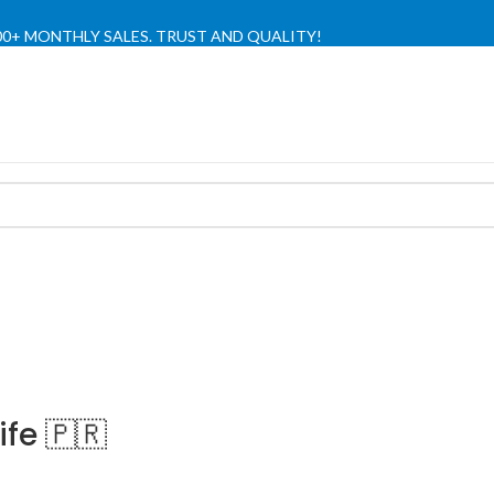
,000+ MONTHLY SALES. TRUST AND QUALITY!
TIENDA OFICIAL / OFFICIAL STORE 🔒
fe 🇵🇷