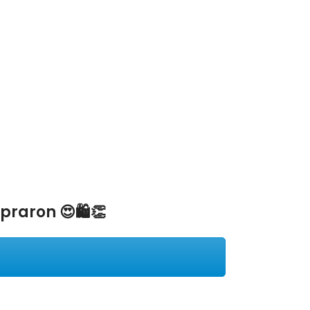
raron 😍🛍️👏