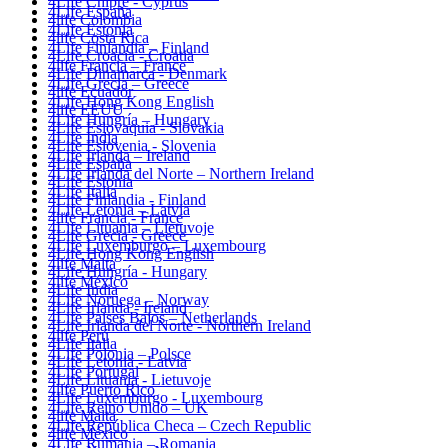
4Life Chipre - Cyprus
4Life España
4life Colombia
4Life Estonia
4life Costa Rica
4Life Finlandia – Finland
4Life Croacia - Croatia
4life Francia – France
4Life Dinamarca - Denmark
4Life Grecia – Greece
4life Ecuador
4Life Hong Kong English
4life EEUU
4Life Hungría – Hungary
4Life Eslovaquia - Slovakia
4Life India
4Life Eslovenia - Slovenia
4Life Irlanda – Ireland
4Life España
4Life Irlanda del Norte – Northern Ireland
4Life Estonia
4Life Italia
4Life Finlandia - Finland
4Life Letonia – Latvia
4life Francia - France
4Life Lituania – Lietuvoje
4Life Grecia - Greece
4Life Luxemburgo – Luxembourg
4Life Hong Kong English
4life Malta
4Life Hungría - Hungary
4life México
4Life India
4Life Noruega – Norway
4Life Irlanda - Ireland
4Life Paises Bajos – Netherlands
4Life Irlanda del Norte - Northern Ireland
4life Perú
4Life Italia
4Life Polonia – Polsce
4Life Letonia - Latvia
4Life Portugal
4Life Lituania - Lietuvoje
4life Puerto Rico
4Life Luxemburgo - Luxembourg
4Life Reino Unido – UK
4life Malta
4Life República Checa – Czech Republic
4life México
4Life Rumania – Romania