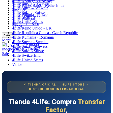
4Life Noruega - Norway
4Life Suecia – Sweden
4Life Paises Bajos - Netherlands
4Life Suiza – Schweiz
4life Perú
4Life Suiza – Suisse
4Life Polonia - Polsce
4Life Switzerland
4Life Portugal
4Life United States
4life Puerto Rico
Varios
4Life Reino Unido - UK
4Life República Checa - Czech Republic
Search
4Life Rumania - Romania
Menu
4Life Suecia - Sweden
4Life Suiza - Schweiz
4Life Suiza - Suisse
4Life Switzerland
4Life United States
Varios
✔ TIENDA OFICIAL · 4LIFE STORE ·
DISTRIBUIDOR INTERNACIONAL
Tienda 4Life: Compra
Transfer
Factor
,