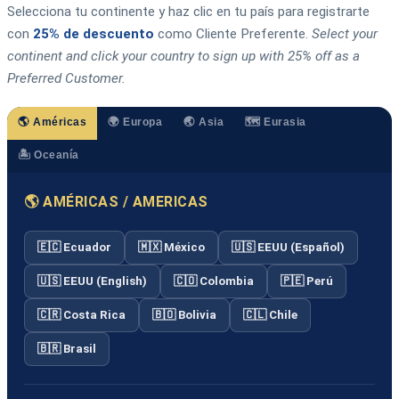
Selecciona tu continente y haz clic en tu país para registrarte
con
25% de descuento
como Cliente Preferente.
Select your
continent and click your country to sign up with 25% off as a
Preferred Customer.
🌎 Américas
🌍 Europa
🌏 Asia
🗺️ Eurasia
🏝️ Oceanía
🌎 AMÉRICAS / AMERICAS
🇪🇨 Ecuador
🇲🇽 México
🇺🇸 EEUU (Español)
🇺🇸 EEUU (English)
🇨🇴 Colombia
🇵🇪 Perú
🇨🇷 Costa Rica
🇧🇴 Bolivia
🇨🇱 Chile
🇧🇷 Brasil