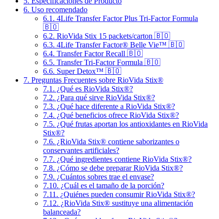
5.
Especificaciones de Producto
6.
Uso recomendado
6.1.
4Life Transfer Factor Plus Tri-Factor Formula
🇧🇴
6.2.
RioVida Stix 15 packets/carton 🇧🇴
6.3.
4Life Transfer Factor® Belle Vie™ 🇧🇴
6.4.
Transfer Factor Recall 🇧🇴
6.5.
Transfer Tri-Factor Formula 🇧🇴
6.6.
Super Detox™ 🇧🇴
7.
Preguntas Frecuentes sobre RioVida Stix®
7.1.
¿Qué es RioVida Stix®?
7.2.
¿Para qué sirve RioVida Stix®?
7.3.
¿Qué hace diferente a RioVida Stix®?
7.4.
¿Qué beneficios ofrece RioVida Stix®?
7.5.
¿Qué frutas aportan los antioxidantes en RioVida
Stix®?
7.6.
¿RioVida Stix® contiene saborizantes o
conservantes artificiales?
7.7.
¿Qué ingredientes contiene RioVida Stix®?
7.8.
¿Cómo se debe preparar RioVida Stix®?
7.9.
¿Cuántos sobres trae el envase?
7.10.
¿Cuál es el tamaño de la porción?
7.11.
¿Quiénes pueden consumir RioVida Stix®?
7.12.
¿RioVida Stix® sustituye una alimentación
balanceada?