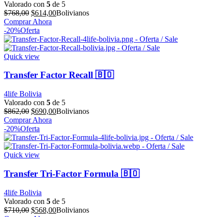
Valorado con
5
de 5
El
El
$
768,00
$
614,00
Bolivianos
precio
precio
Comprar Ahora
original
actual
-20%
Oferta
era:
es:
$768,00.
$614,00.
Quick view
Transfer Factor Recall 🇧🇴
4life Bolivia
Valorado con
5
de 5
El
El
$
862,00
$
690,00
Bolivianos
precio
precio
Comprar Ahora
original
actual
-20%
Oferta
era:
es:
$862,00.
$690,00.
Quick view
Transfer Tri-Factor Formula 🇧🇴
4life Bolivia
Valorado con
5
de 5
El
El
$
710,00
$
568,00
Bolivianos