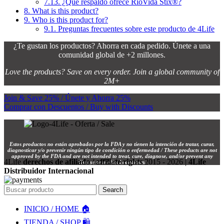
7.13.
¿Qué respaldo ofrece RioVida Stix®?
8.
What is this product?
9.
Who is this product for?
9.1.
Preguntas frecuentes sobre este producto de 4Life
¿Te gustan los productos? Ahorra en cada pedido. Únete a una
comunidad global de +2 millones.
Love the products? Save on every order. Join a global community of
2M+
Join & Save 25% / Únete y Ahorra 25%
Comprar con Descuentos / Buy with Discounts
Estos productos no están aprobados por la FDA y no tienen la intención de tratar, curar,
diagnosticar y/o prevenir ningún tipo de condición o enfermedad / These products are not
approved by the FDA and are not intended to treat, cure, diagnose, and/or prevent any
4Life
derechos de afiliado / affiliate rights
2015 - 2026 |
4Life
disease or medical condition.
Distribuidor Internacional
Search
INICIO / HOME 🏠
TIENDA / SHOP 🛍️