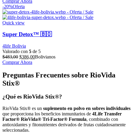
precio
precio
Comprar Ahora
original
actual
-20%
Oferta
era:
es:
$710,00.
$568,00.
Quick view
Super Detox™ 🇧🇴
4life Bolivia
Valorado con
5
de 5
El
El
$
483,00
$
386,00
Bolivianos
precio
precio
Comprar Ahora
original
actual
era:
es:
Preguntas Frecuentes sobre RioVida
$483,00.
$386,00.
Stix®
¿Qué es RioVida Stix®?
RioVida Stix® es un
suplemento en polvo en sobres individuales
que proporciona los beneficios inmunitarios de
4Life Transfer
Factor® RioVida® Tri-Factor® Formula
, combinado con
antioxidantes y fitonutrientes derivados de frutas cuidadosamente
seleccionadas.