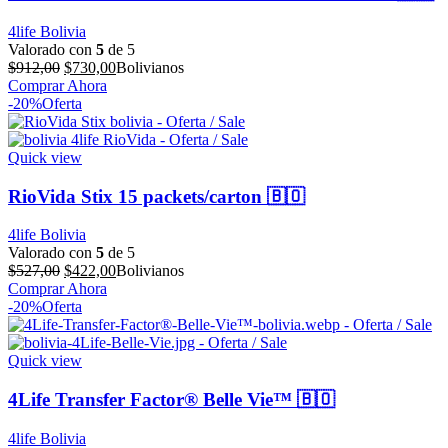
4life Bolivia
Valorado con
5
de 5
El
El
$
912,00
$
730,00
Bolivianos
precio
precio
Comprar Ahora
original
actual
-20%
Oferta
era:
es:
$912,00.
$730,00.
Quick view
RioVida Stix 15 packets/carton 🇧🇴
4life Bolivia
Valorado con
5
de 5
El
El
$
527,00
$
422,00
Bolivianos
precio
precio
Comprar Ahora
original
actual
-20%
Oferta
era:
es:
$527,00.
$422,00.
Quick view
4Life Transfer Factor® Belle Vie™ 🇧🇴
4life Bolivia