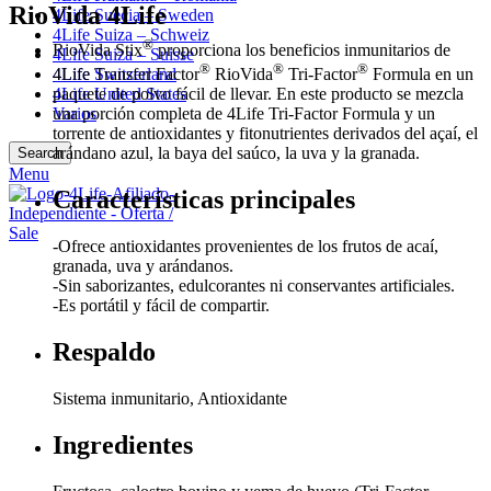
RioVida 4Life
4Life Suecia – Sweden
4Life Suiza – Schweiz
®
RioVida Stix
proporciona los beneficios inmunitarios de
4Life Suiza – Suisse
®
®
®
4Life Switzerland
4Life Transfer Factor
RioVida
Tri-Factor
Formula en un
4Life United States
paquete de polvo fácil de llevar. En este producto se mezcla
Varios
una porción completa de 4Life Tri-Factor Formula y un
torrente de antioxidantes y fitonutrientes derivados del açaí, el
arándano azul, la baya del saúco, la uva y la granada.
Search
Menu
Características principales
-Ofrece antioxidantes provenientes de los frutos de acaí,
granada, uva y arándanos.
-Sin saborizantes, edulcorantes ni conservantes artificiales.
-Es portátil y fácil de compartir.
Respaldo
Sistema inmunitario, Antioxidante
Ingredientes