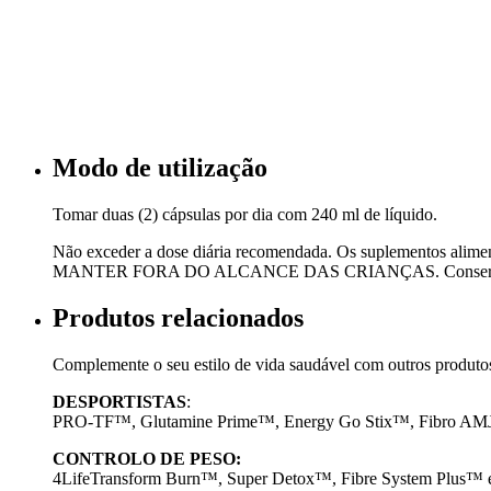
Modo de utilização
Tomar duas (2) cápsulas por dia com 240 ml de líquido.
Não exceder a dose diária recomendada. Os suplementos aliment
MANTER FORA DO ALCANCE DAS CRIANÇAS. Conservar nu
Produtos relacionados
Complemente o seu estilo de vida saudável com outros produtos
DESPORTISTAS
:
PRO-TF™, Glutamine Prime™, Energy Go Stix™, Fibro A
CONTROLO DE PESO:
4LifeTransform Burn™, Super Detox™, Fibre System Plus™ e