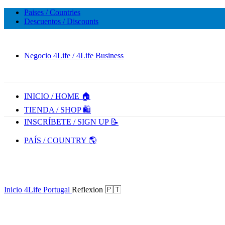
Paises / Countries
Descuentos / Discounts
🔥 5,000+ VENTAS MENSUALES. ¡CONFIANZA Y CALIDAD! 
Negocio 4Life / 4Life Business
INICIO / HOME 🏠
TIENDA / SHOP 🛍️
-20%
INSCRÍBETE / SIGN UP 📝
PAÍS / COUNTRY 🌎
Inicio
4Life Portugal
Reflexion 🇵🇹