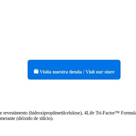
🛍️ Visita nuestra tienda / Visit our store
de revestimento (hidroxipropilmetilcelulose), 4Life Tri-Factor™ Formul
merante (dióxido de silício).