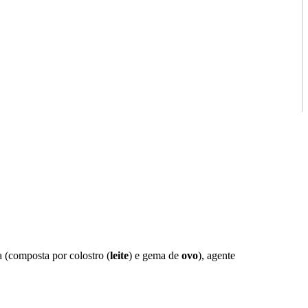
a (composta por colostro (
leite
) e gema de
ovo
), agente