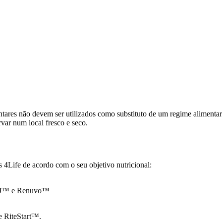
ares não devem ser utilizados como substituto de um regime alimentar v
m local fresco e seco.
 4Life de acordo com o seu objetivo nutricional:
MJ™ e Renuvo™
 RiteStart™.