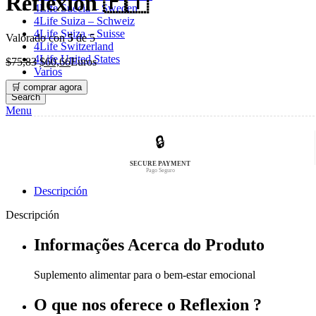
Reflexion 🇵🇹
era:
es:
4Life Suecia – Sweden
$74,98.
$59,99.
4Life Suiza – Schweiz
4Life Suiza – Suisse
Valorado con
5
de 5
4Life Switzerland
4Life United States
El
El
$
75,83
$
60,66
Euros
Varios
precio
precio
original
actual
🛒 comprar agora
Search
era:
es:
Menu
$75,83.
$60,66.
🔒
SECURE PAYMENT
Pago Seguro
Descripción
Descripción
Informações Acerca do Produto
Suplemento alimentar para o bem-estar emocional
O que nos oferece o Reflexion ?