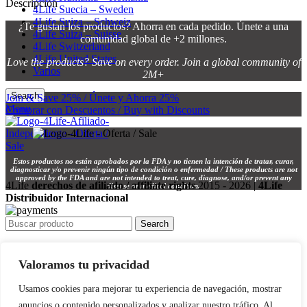
Descripción
4Life Suecia – Sweden
4Life Suiza – Schweiz
¿Te gustan los productos? Ahorra en cada pedido. Únete a una
4Life Suiza – Suisse
comunidad global de +2 millones.
4Life Switzerland
4Life United States
Love the products? Save on every order. Join a global community of
Varios
2M+
Search
Join & Save 25% / Únete y Ahorra 25%
Menu
Comprar con Descuentos / Buy with Discounts
Estos productos no están aprobados por la FDA y no tienen la intención de tratar, curar,
diagnosticar y/o prevenir ningún tipo de condición o enfermedad / These products are not
approved by the FDA and are not intended to treat, cure, diagnose, and/or prevent any
4Life
derechos de afiliado / affiliate rights
2015 - 2026 |
4Life
disease or medical condition.
Distribuidor Internacional
Search
INICIO / HOME 🏠
Valoramos tu privacidad
TIENDA / SHOP 🛍️
INSCRÍBETE / SIGN UP 📝
Usamos cookies para mejorar tu experiencia de navegación, mostrar
anuncios o contenido personalizados y analizar nuestro tráfico. Al