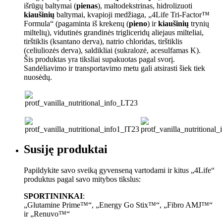
išrūgų baltymai (
pienas
), maltodekstrinas, hidrolizuoti
kiaušinių
baltymai, kvapioji medžiaga, „4Life Tri-Factor™
Formula“ (pagaminta iš krekenų (
pieno
) ir
kiaušinių
trynių
miltelių), vidutinės grandinės trigliceridų aliejaus milteliai,
tirštiklis (ksantano derva), natrio chloridas, tirštiklis
(celiuliozės derva), saldikliai (sukralozė, acesulfamas K).
Šis produktas yra tiksliai supakuotas pagal svorį.
Sandėliavimo ir transportavimo metu gali atsirasti šiek tiek
nuosėdų.
Susiję produktai
Papildykite savo sveiką gyvenseną vartodami ir kitus „4Life“
produktus pagal savo mitybos tikslus:
SPORTININKAI
:
„Glutamine Prime™“, „Energy Go Stix™“, „Fibro AMJ™“
ir „Renuvo™“