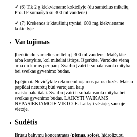
✓
(6) Tik 2 g kiekviename kokteilyje (du samtelius miltelių
Pro-TF sumaišyti su 300 ml vandens)
✓
(7) Krekenos ir kiaušinių tryniai, 600 mg kiekviename
kokteilyje
Vartojimas
Įberkite du samtelius miltelių į 300 ml vandens. Maišykite
arba kratykite, kol milteliai ištirps. Išgerkite. Vartokite vieną
arba du kartus per parą. Svarbu įvairi ir subalansuota mityba
bei sveikas gyvenimo būdas.
Įspėjimai. Neviršykite rekomenduojamos paros dozės. Maisto
papildai neturėtų būti vartojami kaip
maisto pakaitalai. Svarbu įvairi ir subalansuota mityba bei
sveikas gyvenimo būdas. LAIKYTI VAIKAMS
NEPASIEKIAMOJE VIETOJE. Laikyti vėsioje, sausoje
vietoje.
Sudėtis
Išrūgų baltymų koncentratas (
pienas
,
sojos
), hidrolizuoti