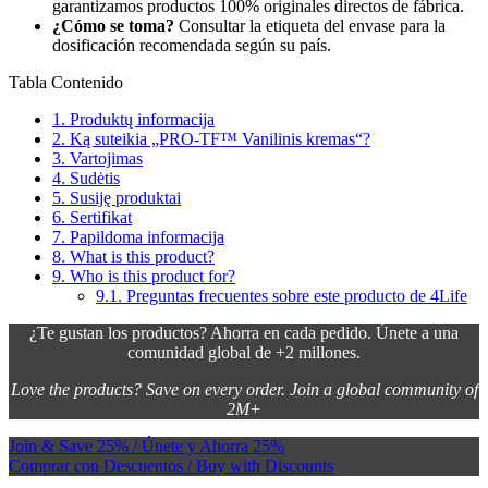
garantizamos productos 100% originales directos de fábrica.
¿Cómo se toma?
Consultar la etiqueta del envase para la
dosificación recomendada según su país.
Tabla Contenido
1.
Produktų informacija
2.
Ką suteikia „PRO-TF™ Vanilinis kremas“?
3.
Vartojimas
4.
Sudėtis
5.
Susiję produktai
6.
Sertifikat
7.
Papildoma informacija
8.
What is this product?
9.
Who is this product for?
9.1.
Preguntas frecuentes sobre este producto de 4Life
¿Te gustan los productos? Ahorra en cada pedido. Únete a una
comunidad global de +2 millones.
Love the products? Save on every order. Join a global community of
2M+
Join & Save 25% / Únete y Ahorra 25%
Comprar con Descuentos / Buy with Discounts