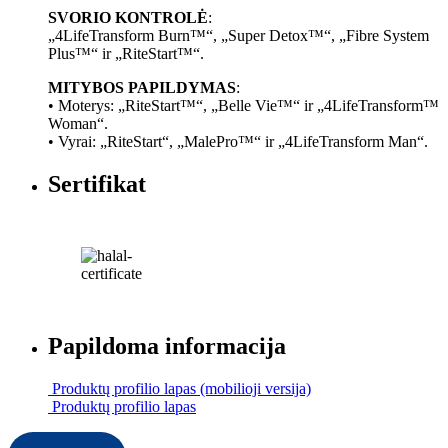
SVORIO KONTROLĖ
:
„4LifeTransform Burn™“, „Super Detox™“, „Fibre System
Plus™“ ir „RiteStart™“.
MITYBOS PAPILDYMAS
:
• Moterys: „RiteStart™“, „Belle Vie™“ ir „4LifeTransform™
Woman“.
• Vyrai: „RiteStart“, „MalePro™“ ir „4LifeTransform Man“.
Sertifikat
Papildoma informacija
Produktų profilio lapas (mobilioji versija)
Produktų profilio lapas