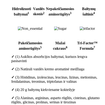
Hidrolizuoti
Vanilės
Nepakeičiamosios
Baltymų
1
2
3
4
baltymai
skonis
aminorūgštys
šaltinis
Pakeičiamosios
Mažai
Tri-Factor™
5
6
7
aminorūgštys
cukraus
Formula
✓
(1) Aukštos absorbcijos baltymai, kuriuos lengva
pasisavinti
✓
(2) Natūrali vanilės kremo aromatinė medžiaga
✓
(3) Histidinas, izoleucinas, leucinas, lizinas, metioninas,
fenilalaninas, treoninas, triptofanas ir valinas
✓
(4) 20 g baltymų kiekviename kokteilyje
✓
(5) Alaninas, argininas, asparto rūgštis, cisteinas, glutamo
rūgštis, glicinas, prolinas, serinas ir tirozinas