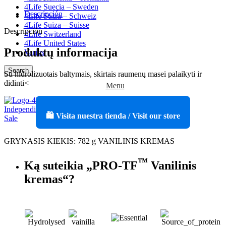
4Life Suecia – Sweden
Descripción
4Life Suiza – Schweiz
4Life Suiza – Suisse
Descripción
4Life Switzerland
4Life United States
Produktų informacija
Varios
Search
Su hidrolizuotais baltymais, skirtais raumenų masei palaikyti ir
didinti<
Menu
🛍️ Visita nuestra tienda / Visit our store
GRYNASIS KIEKIS: 782 g VANILINIS KREMAS
™
Ką suteikia „PRO-TF
Vanilinis
kremas“?