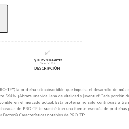
✅
QUALITY GUARANTEE
Garantía 100%
DESCRIPCIÓN
RO-TF™, la proteína ultraabsorbible que impulsa el desarrollo de mú
 564%. ¡Abraza una vida llena de vitalidad y juventud!Cada porción 
onible en el mercado actual. Esta proteína no solo contribuirá a tra
haradas de PRO-TF te suministran una fuente esencial de proteínas p
fer Factor®.Características notables de PRO-TF: