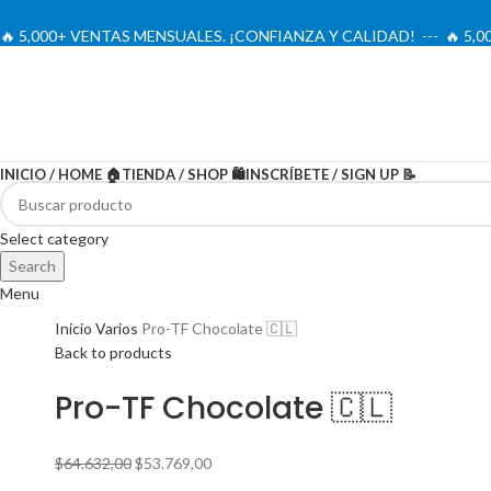
🔥 5,000+ VENTAS MENSUALES. ¡CONFIANZA Y CALIDAD! --- 🔥 5
INICIO / HOME 🏠
TIENDA / SHOP 🛍️
INSCRÍBETE / SIGN UP 📝
-17%
Select category
Search
Menu
Inicio
Varios
Pro-TF Chocolate 🇨🇱
Back to products
Pro-TF Chocolate 🇨🇱
El
El
$
64.632,00
$
53.769,00
precio
precio