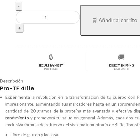
original
actual
era:
es:
Pro-
$64.632,00.
$53.769,00.
🛒 Añadir al carrito
TF
Chocolate
🇨🇱
cantidad
🔒
🚚
SECURE PAYMENT
DIRECT SHIPPING
Pago Seguro
Envío Oficial
Descripción
Pro-TF 4Life
Experimenta la revolución en la transformación de tu cuerpo con P
impresionante, aumentando tus marcadores hasta en un sorprendente
cantidad de 20 gramos de la proteína más avanzada y efectiva disp
rendimiento
y promoverá tu salud en general. Además, cada dos cuc
exclusiva fórmula de refuerzo del sistema inmunitario de 4Life Trans
Libre de gluten y lactosa.