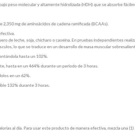
jo peso molecular y altamente hidrolizada (HDH) que se absorbe fácilme
e 2,350 mg de aminoácidos de cadena ramificada (BCAAs).
fectiva.
uero de leche, soja, chícharo o caseína. En pruebas independientes rea
sculos, lo que se traduce en un desarrollo de masa muscular sobresalie
mentándola hasta un 102%.
ente, hasta en un 464% durante un periodo de 3 horas.
ndolos en un 62%.
eíble 132% durante 3 horas.
lorías al día. Para usar este producto de manera efectiva, mezcla una (1