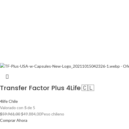
Transfer Factor Plus 4Life 🇨🇱
4life Chile
Valorado con
5
de 5
El
El
$
59.961,00
$
49.884,00
Peso chileno
precio
precio
Comprar Ahora
original
actual