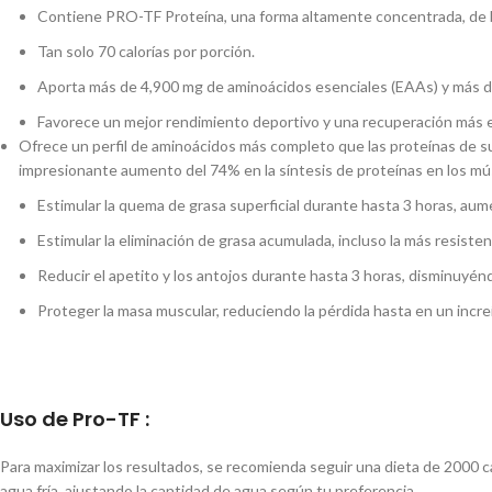
Contiene PRO-TF Proteína, una forma altamente concentrada, de ba
Tan solo 70 calorías por porción.
Aporta más de 4,900 mg de aminoácidos esenciales (EAAs) y más d
Favorece un mejor rendimiento deportivo y una recuperación más e
Ofrece un perfil de aminoácidos más completo que las proteínas de s
impresionante aumento del 74% en la síntesis de proteínas en los mú
Estimular la quema de grasa superficial durante hasta 3 horas, au
Estimular la eliminación de grasa acumulada, incluso la más resist
Reducir el apetito y los antojos durante hasta 3 horas, disminuyé
Proteger la masa muscular, reduciendo la pérdida hasta en un incr
Uso de Pro-TF :
Para maximizar los resultados, se recomienda seguir una dieta de 2000 ca
agua fría, ajustando la cantidad de agua según tu preferencia.