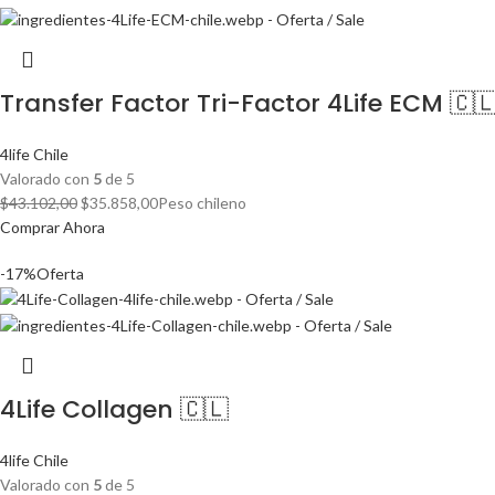
Transfer Factor Tri-Factor 4Life ECM 🇨
4life Chile
Valorado con
5
de 5
El
El
$
43.102,00
$
35.858,00
Peso chileno
precio
precio
Comprar Ahora
original
actual
-17%
Oferta
era:
es:
$43.102,00.
$35.858,00.
4Life Collagen 🇨🇱
4life Chile
Valorado con
5
de 5