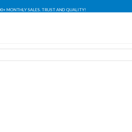
,000+ MONTHLY SALES. TRUST AND QUALITY!
TIENDA OFICIAL / OFFICIAL STORE 🔒