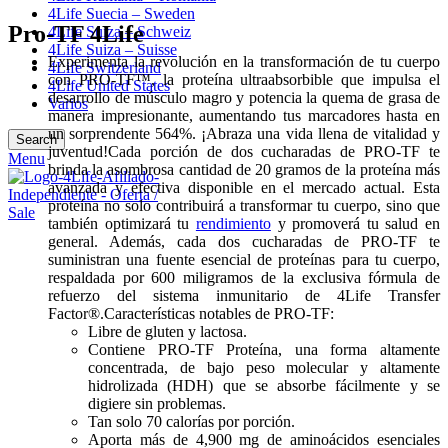
4Life Suecia – Sweden
Pro-TF 4Life
4Life Suiza – Schweiz
4Life Suiza – Suisse
Experimenta la revolución en la transformación de tu cuerpo
4Life Switzerland
con PRO-TF™, la proteína ultraabsorbible que impulsa el
4Life United States
desarrollo de músculo magro y potencia la quema de grasa de
Varios
manera impresionante, aumentando tus marcadores hasta en
un sorprendente 564%. ¡Abraza una vida llena de vitalidad y
Search
juventud!Cada porción de dos cucharadas de PRO-TF te
Menu
brinda la asombrosa cantidad de 20 gramos de la proteína más
avanzada y efectiva disponible en el mercado actual. Esta
proteína no solo contribuirá a transformar tu cuerpo, sino que
también optimizará tu
rendimiento
y promoverá tu salud en
general. Además, cada dos cucharadas de PRO-TF te
suministran una fuente esencial de proteínas para tu cuerpo,
respaldada por 600 miligramos de la exclusiva fórmula de
refuerzo del sistema inmunitario de 4Life Transfer
Factor®.Características notables de PRO-TF:
Libre de gluten y lactosa.
Contiene PRO-TF Proteína, una forma altamente
concentrada, de bajo peso molecular y altamente
hidrolizada (HDH) que se absorbe fácilmente y se
digiere sin problemas.
Tan solo 70 calorías por porción.
Aporta más de 4,900 mg de aminoácidos esenciales