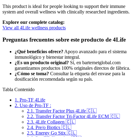
This product is ideal for people looking to support their immune
system and overall wellness with clinically researched ingredients.
Explore our complete catalog:
View all 4Life wellness products
Preguntas frecuentes sobre este producto de 4Life
¿Qué beneficios ofrece?
Apoyo avanzado para el sistema
inmunológico y bienestar integral.
¿Es un producto original?
Sí, en barternetglobal.com
garantizamos productos 100% originales directos de fábrica.
¿Cómo se toma?
Consultar la etiqueta del envase para la
dosificación recomendada según su país.
Tabla Contenido
1.
Pro-TF 4Life
2.
Uso de Pro-TF :
2.1.
Transfer Factor Plus 4Life 🇨🇱
2.2.
Transfer Factor Tri-Factor 4Life ECM 🇨🇱
2.3.
4Life Collagen 🇨🇱
2.4.
Pre/o Biotics 🇨🇱
2.5.
Energy Go Stix 🇨🇱