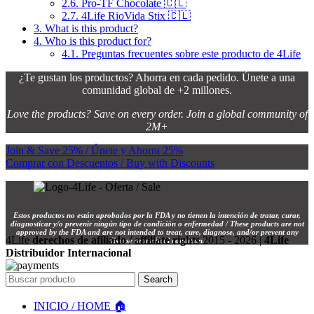
2.6.
Pro-TF Chocolate 🇨🇱
2.7.
4Life RioVida Stix 🇨🇱
3.
What is this product?
4.
Who is this product for?
4.1.
Preguntas frecuentes sobre este producto de 4Life
¿Te gustan los productos? Ahorra en cada pedido. Únete a una
comunidad global de +2 millones.
Love the products? Save on every order. Join a global community of
2M+
Join & Save 25% / Únete y Ahorra 25%
Comprar con Descuentos / Buy with Discounts
Estos productos no están aprobados por la FDA y no tienen la intención de tratar, curar,
diagnosticar y/o prevenir ningún tipo de condición o enfermedad / These products are not
approved by the FDA and are not intended to treat, cure, diagnose, and/or prevent any
4Life
derechos de afiliado / affiliate rights
2015 - 2026 |
4Life
disease or medical condition.
Distribuidor Internacional
Search
INICIO / HOME 🏠