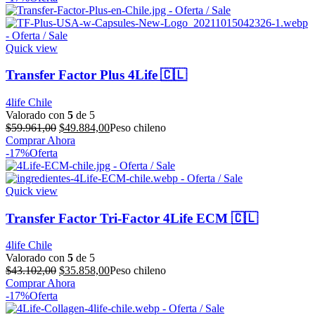
Quick view
Transfer Factor Plus 4Life 🇨🇱
4life Chile
Valorado con
5
de 5
El
El
$
59.961,00
$
49.884,00
Peso chileno
precio
precio
Comprar Ahora
original
actual
-17%
Oferta
era:
es:
$59.961,00.
$49.884,00.
Quick view
Transfer Factor Tri-Factor 4Life ECM 🇨🇱
4life Chile
Valorado con
5
de 5
El
El
$
43.102,00
$
35.858,00
Peso chileno
precio
precio
Comprar Ahora
original
actual
-17%
Oferta
era:
es: