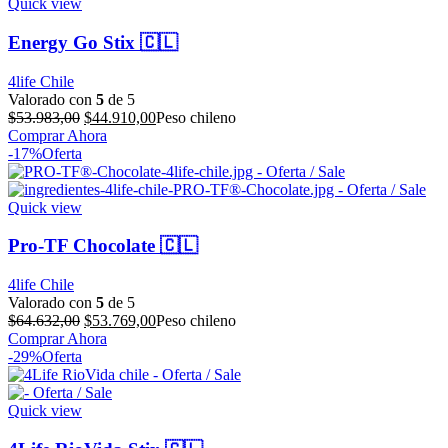
Quick view
Energy Go Stix 🇨🇱
4life Chile
Valorado con
5
de 5
El
El
$
53.983,00
$
44.910,00
Peso chileno
precio
precio
Comprar Ahora
original
actual
-17%
Oferta
era:
es:
$53.983,00.
$44.910,00.
Quick view
Pro-TF Chocolate 🇨🇱
4life Chile
Valorado con
5
de 5
El
El
$
64.632,00
$
53.769,00
Peso chileno
precio
precio
Comprar Ahora
original
actual
-29%
Oferta
era:
es:
$64.632,00.
$53.769,00.
Quick view