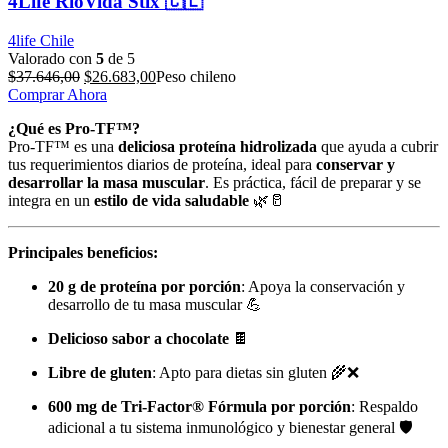
4Life RioVida Stix 🇨🇱
4life Chile
Valorado con
5
de 5
El
El
$
37.646,00
$
26.683,00
Peso chileno
precio
precio
Comprar Ahora
original
actual
¿Qué es Pro-TF™?
era:
es:
Pro-TF™ es una
deliciosa proteína hidrolizada
que ayuda a cubrir
$37.646,00.
$26.683,00.
tus requerimientos diarios de proteína, ideal para
conservar y
desarrollar la masa muscular
. Es práctica, fácil de preparar y se
integra en un
estilo de vida saludable
🌿🥛
Principales beneficios:
20 g de proteína por porción
: Apoya la conservación y
desarrollo de tu masa muscular 💪
Delicioso sabor a chocolate
🍫
Libre de gluten
: Apto para dietas sin gluten 🌾❌
600 mg de Tri-Factor® Fórmula por porción
: Respaldo
adicional a tu sistema inmunológico y bienestar general 🛡️