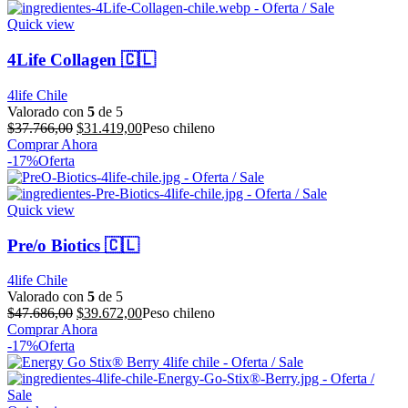
$43.102,00.
$35.858,00.
Quick view
4Life Collagen 🇨🇱
4life Chile
Valorado con
5
de 5
El
El
$
37.766,00
$
31.419,00
Peso chileno
precio
precio
Comprar Ahora
original
actual
-17%
Oferta
era:
es:
$37.766,00.
$31.419,00.
Quick view
Pre/o Biotics 🇨🇱
4life Chile
Valorado con
5
de 5
El
El
$
47.686,00
$
39.672,00
Peso chileno
precio
precio
Comprar Ahora
original
actual
-17%
Oferta
era:
es:
$47.686,00.
$39.672,00.