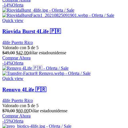
original
actual
-14%
Oferta
era:
es:
$70,00.
$60,00.
Quick view
Riovida Burst 4Life 🇵🇷
4life Puerto Rico
Valorado con
5
de 5
El
El
$
49,00
$
42,00
dólar estadounidense
precio
precio
Comprar Ahora
original
actual
-14%
Oferta
era:
es:
$49,00.
$42,00.
Quick view
Renuvo 4Life 🇵🇷
4life Puerto Rico
Valorado con
5
de 5
El
El
$
70,00
$
60,00
Dólar estadounidense
precio
precio
Comprar Ahora
original
actual
-15%
Oferta
era:
es: