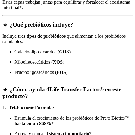
Estas cepas trabajan juntas para equilibrar y fortalecer el ecosistema
intestinal*.
🔹 ¿Qué prebióticos incluye?
Incluye
tres tipos de prebióticos
que alimentan a los probióticos
saludables:
Galactooligosacáridos (
GOS
)
Xilooligosacáridos (
XOS
)
Fructooligosacáridos (
FOS
)
🔹 ¿Cómo ayuda 4Life Transfer Factor® en este
producto?
La
Tri-Factor® Formula
:
Estimula el crecimiento de los probióticos de Pre/o Biotics™
hasta en un 868%
*
Apoya y educa al
sistema inmunitario
*