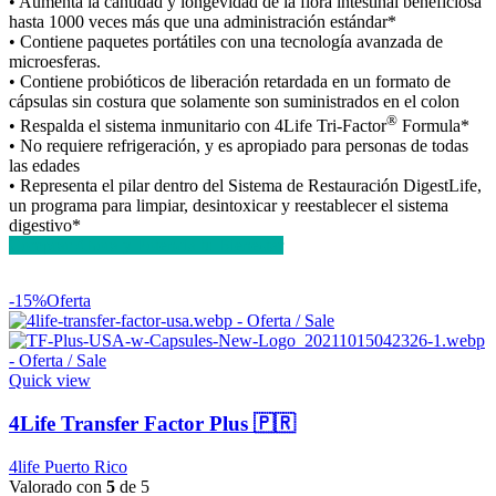
• Aumenta la cantidad y longevidad de la flora intestinal beneficiosa
hasta 1000 veces más que una administración estándar*
• Contiene paquetes portátiles con una tecnología avanzada de
microesferas.
• Contiene probióticos de liberación retardada en un formato de
cápsulas sin costura que solamente son suministrados en el colon
®
• Respalda el sistema inmunitario con 4Life Tri-Factor
Formula*
• No requiere refrigeración, y es apropiado para personas de todas
las edades
• Representa el pilar dentro del Sistema de Restauración DigestLife,
un programa para limpiar, desintoxicar y reestablecer el sistema
digestivo*
Comprar Ahora y Potencia tu Bienestar
-15%
Oferta
Quick view
4Life Transfer Factor Plus 🇵🇷
4life Puerto Rico
Valorado con
5
de 5