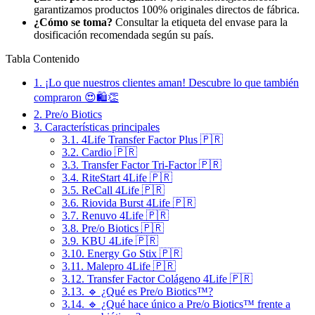
garantizamos productos 100% originales directos de fábrica.
¿Cómo se toma?
Consultar la etiqueta del envase para la
dosificación recomendada según su país.
Tabla Contenido
1.
¡Lo que nuestros clientes aman! Descubre lo que también
compraron 😍🛍️👏
2.
Pre/o Biotics
3.
Características principales
3.1.
4Life Transfer Factor Plus 🇵🇷
3.2.
Cardio 🇵🇷
3.3.
Transfer Factor Tri-Factor 🇵🇷
3.4.
RiteStart 4Life 🇵🇷
3.5.
ReCall 4Life 🇵🇷
3.6.
Riovida Burst 4Life 🇵🇷
3.7.
Renuvo 4Life 🇵🇷
3.8.
Pre/o Biotics 🇵🇷
3.9.
KBU 4Life 🇵🇷
3.10.
Energy Go Stix 🇵🇷
3.11.
Malepro 4Life 🇵🇷
3.12.
Transfer Factor Colágeno 4Life 🇵🇷
3.13.
🔹 ¿Qué es Pre/o Biotics™?
3.14.
🔹 ¿Qué hace único a Pre/o Biotics™ frente a