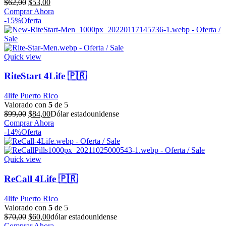
El
El
$
62,00
$
53,00
precio
precio
Comprar Ahora
original
actual
-15%
Oferta
era:
es:
$62,00.
$53,00.
Quick view
RiteStart 4Life 🇵🇷
4life Puerto Rico
Valorado con
5
de 5
El
El
$
99,00
$
84,00
Dólar estadounidense
precio
precio
Comprar Ahora
original
actual
-14%
Oferta
era:
es:
$99,00.
$84,00.
Quick view
ReCall 4Life 🇵🇷
4life Puerto Rico
Valorado con
5
de 5
El
El
$
70,00
$
60,00
dólar estadounidense
precio
precio
Comprar Ahora