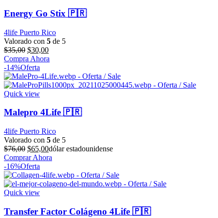
Energy Go Stix 🇵🇷
4life Puerto Rico
Valorado con
5
de 5
El
El
$
35,00
$
30,00
precio
precio
Compra Ahora
original
actual
-14%
Oferta
era:
es:
$35,00.
$30,00.
Quick view
Malepro 4Life 🇵🇷
4life Puerto Rico
Valorado con
5
de 5
El
El
$
76,00
$
65,00
dólar estadounidense
precio
precio
Comprar Ahora
original
actual
-16%
Oferta
era:
es:
$76,00.
$65,00.
Quick view
Transfer Factor Colágeno 4Life 🇵🇷