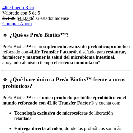
4life Puerto Rico
Valorado con
5
de 5
El
El
$
51,00
$
43,00
dólar estadounidense
precio
precio
Comprar Ahora
original
actual
era:
es:
🔹 ¿Qué es Pre/o Biotics™?
$51,00.
$43,00.
Pre/o Biotics™ es un
suplemento avanzado prebiótico/probiótico
reforzado con
4Life Transfer Factor®
, diseñado para
restaurar,
fortalecer y mantener la salud del microbioma intestinal
,
apoyando al mismo tiempo el
sistema inmunitario
*.
🔹 ¿Qué hace único a Pre/o Biotics™ frente a otros
probióticos?
Pre/o Biotics™ es el
único producto prebiótico/probiótico en el
mundo reforzado con 4Life Transfer Factor®
y cuenta con:
Tecnología exclusiva de microesferas
de liberación
retardada
Entrega directa al colon
, donde los probióticos son más