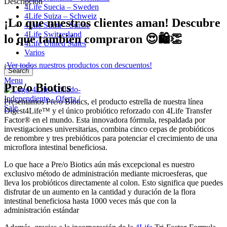
Descripción
4Life Suecia – Sweden
4Life Suiza – Schweiz
¡Lo que nuestros clientes aman! Descubre
4Life Suiza – Suisse
4Life Switzerland
lo que también compraron 😍🛍️👏
4Life United States
Varios
¡Ver todos nuestros productos con descuentos!
Search
Menu
Pre/o Biotics
Presentamos Pre/o Biotics, el producto estrella de nuestra línea
Digest4Life™ y el único probiótico reforzado con 4Life Transfer
Factor® en el mundo. Esta innovadora fórmula, respaldada por
investigaciones universitarias, combina cinco cepas de probióticos
de renombre y tres prebióticos para potenciar el crecimiento de una
microflora intestinal beneficiosa.
Lo que hace a Pre/o Biotics aún más excepcional es nuestro
exclusivo método de administración mediante microesferas, que
lleva los probióticos directamente al colon. Esto significa que puedes
disfrutar de un aumento en la cantidad y duración de la flora
intestinal beneficiosa hasta 1000 veces más que con la
administración estándar