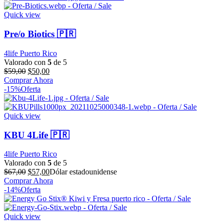
$70,00.
$60,00.
Quick view
Pre/o Biotics 🇵🇷
4life Puerto Rico
Valorado con
5
de 5
El
El
$
59,00
$
50,00
precio
precio
Comprar Ahora
original
actual
-15%
Oferta
era:
es:
$59,00.
$50,00.
Quick view
KBU 4Life 🇵🇷
4life Puerto Rico
Valorado con
5
de 5
El
El
$
67,00
$
57,00
Dólar estadounidense
precio
precio
Comprar Ahora
original
actual
-14%
Oferta
era:
es:
$67,00.
$57,00.
Quick view