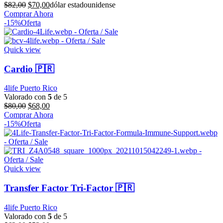
El
El
$
82,00
$
70,00
dólar estadounidense
precio
precio
Comprar Ahora
original
actual
-15%
Oferta
era:
es:
$82,00.
$70,00.
Quick view
Cardio 🇵🇷
4life Puerto Rico
Valorado con
5
de 5
El
El
$
80,00
$
68,00
precio
precio
Comprar Ahora
original
actual
-15%
Oferta
era:
es:
$80,00.
$68,00.
Quick view
Transfer Factor Tri-Factor 🇵🇷
4life Puerto Rico
Valorado con
5
de 5