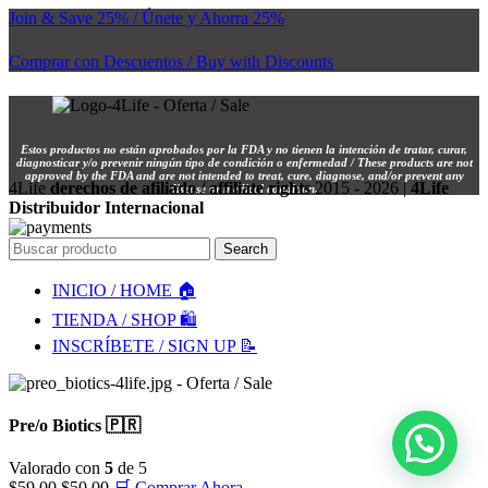
Join & Save 25% / Únete y Ahorra 25%
Comprar con Descuentos / Buy with Discounts
Estos productos no están aprobados por la FDA y no tienen la intención de tratar, curar,
diagnosticar y/o prevenir ningún tipo de condición o enfermedad / These products are not
approved by the FDA and are not intended to treat, cure, diagnose, and/or prevent any
4Life
derechos de afiliado / affiliate rights
2015 - 2026 |
4Life
disease or medical condition.
Distribuidor Internacional
Search
INICIO / HOME 🏠
TIENDA / SHOP 🛍️
INSCRÍBETE / SIGN UP 📝
Pre/o Biotics 🇵🇷
Valorado con
5
de 5
El
El
$
59,00
$
50,00
🛒 Comprar Ahora