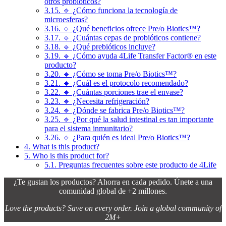
otros probióticos?
3.15.
🔹 ¿Cómo funciona la tecnología de
microesferas?
3.16.
🔹 ¿Qué beneficios ofrece Pre/o Biotics™?
3.17.
🔹 ¿Cuántas cepas de probióticos contiene?
3.18.
🔹 ¿Qué prebióticos incluye?
3.19.
🔹 ¿Cómo ayuda 4Life Transfer Factor® en este
producto?
3.20.
🔹 ¿Cómo se toma Pre/o Biotics™?
3.21.
🔹 ¿Cuál es el protocolo recomendado?
3.22.
🔹 ¿Cuántas porciones trae el envase?
3.23.
🔹 ¿Necesita refrigeración?
3.24.
🔹 ¿Dónde se fabrica Pre/o Biotics™?
3.25.
🔹 ¿Por qué la salud intestinal es tan importante
para el sistema inmunitario?
3.26.
🔹 ¿Para quién es ideal Pre/o Biotics™?
4.
What is this product?
5.
Who is this product for?
5.1.
Preguntas frecuentes sobre este producto de 4Life
¿Te gustan los productos? Ahorra en cada pedido. Únete a una
comunidad global de +2 millones.
Love the products? Save on every order. Join a global community of
2M+