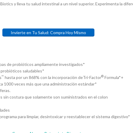
otics y lleva tu salud intestinal a un nivel superior. Experimenta la dif
Invierte en Tu Salud: Compra Hoy Mismo
cepas de probióticos ampliamente investigados*
s probióticos saludables*
™
®
s
hasta por un 868% con la incorporación deTri-Factor
Formula*+
asta 1000 veces más que una administración estándar*
feras.
as sin costura que solamente son suministrados en el colon
edades
programa para limpiar, desintoxicar y reestablecer el sistema digestivo*