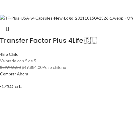
Transfer Factor Plus 4Life 🇨🇱
4life Chile
Valorado con
5
de 5
El
El
$
59.961,00
$
49.884,00
Peso chileno
precio
precio
Comprar Ahora
original
actual
-17%
Oferta
era:
es:
$59.961,00.
$49.884,00.