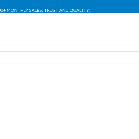
,000+ MONTHLY SALES. TRUST AND QUALITY!
TIENDA OFICIAL / OFFICIAL STORE 🔒