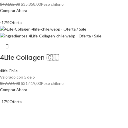
El
El
$
43.102,00
$
35.858,00
Peso chileno
precio
precio
Comprar Ahora
original
actual
-17%
Oferta
era:
es:
$43.102,00.
$35.858,00.
4Life Collagen 🇨🇱
4life Chile
Valorado con
5
de 5
El
El
$
37.766,00
$
31.419,00
Peso chileno
precio
precio
Comprar Ahora
original
actual
-17%
Oferta
era:
es:
$37.766,00.
$31.419,00.