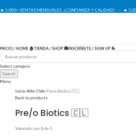
🔥 5,000+ VENTAS MENSUALES. ¡CONFIANZA Y CALIDAD! --- 🔥 5
INICIO / HOME 🏠
TIENDA / SHOP 🛍️
INSCRÍBETE / SIGN UP 📝
-17%
Oferta
Select category
Search
Menu
Inicio
4life Chile
Pre/o Biotics 🇨🇱
Back to products
Pre/o Biotics 🇨🇱
Valorado con
5
de 5