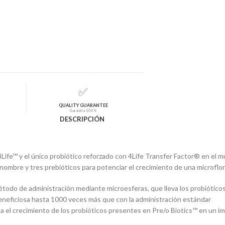
✅
QUALITY GUARANTEE
Garantía 100%
DESCRIPCIÓN
4Life™ y el único probiótico reforzado con 4Life Transfer Factor® en el 
nombre y tres prebióticos para potenciar el crecimiento de una microflora
todo de administración mediante microesferas, que lleva los probióticos
 beneficiosa hasta 1000 veces más que con la administración estándar
la el crecimiento de los probióticos presentes en Pre/o Biotics™ en un 