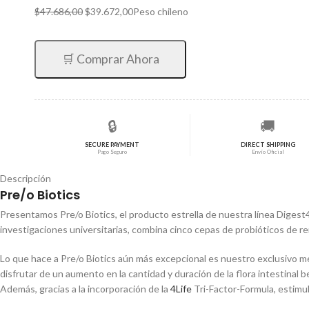
El
El
$
47.686,00
$
39.672,00
Peso chileno
precio
precio
original
actual
era:
es:
🛒 Comprar Ahora
$47.686,00.
$39.672,00.
🔒
🚚
SECURE PAYMENT
DIRECT SHIPPING
Pago Seguro
Envío Oficial
Descripción
Pre/o Biotics
Presentamos Pre/o Biotics, el producto estrella de nuestra línea Digest
investigaciones universitarias, combina cinco cepas de probióticos de re
Lo que hace a Pre/o Biotics aún más excepcional es nuestro exclusivo mé
disfrutar de un aumento en la cantidad y duración de la flora intestinal
Además, gracias a la incorporación de la
4Life
Tri-Factor-Formula, estimu