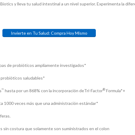
otics y lleva tu salud intestinal a un nivel superior. Experimenta la dif
Invierte en Tu Salud: Compra Hoy Mismo
cepas de probióticos ampliamente investigados*
s probióticos saludables*
™
®
s
hasta por un 868% con la incorporación deTri-Factor
Formula*+
asta 1000 veces más que una administración estándar*
feras.
as sin costura que solamente son suministrados en el colon