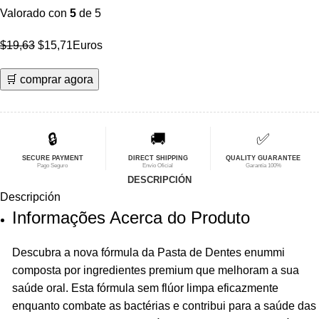
Valorado con
5
de 5
El
El
$
19,63
$
15,71
Euros
precio
precio
🛒 comprar agora
original
actual
era:
es:
$19,63.
$15,71.
🔒
🚚
✅
SECURE PAYMENT
DIRECT SHIPPING
QUALITY GUARANTEE
Pago Seguro
Envío Oficial
Garantía 100%
DESCRIPCIÓN
Descripción
Informações Acerca do Produto
Descubra a nova fórmula da Pasta de Dentes enummi
composta por ingredientes premium que melhoram a sua
saúde oral. Esta fórmula sem flúor limpa eficazmente
enquanto combate as bactérias e contribui para a saúde das