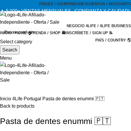
PAISES / COUNTRIES
DESCUENTOS / DISCOUNTS
🔥 5,000+ VENTAS MENSUALES. ¡CONFIANZA Y CALIDAD!
--- 🔥 5,000+ MONTHLY SALES. TRUST AND QUALITY!
NEGOCIO 4LIFE / 4LIFE BUSINESS
TIENDA OFICIAL / OFFICIAL STORE 🔒
INICIO / HOME 🏠
TIENDA / SHOP 🛍️
INSCRÍBETE / SIGN UP 📝
PAÍS / COUNTRY 🌎
Select category
-20%
Search
Menu
Inicio
4Life Portugal
Pasta de dentes enummi 🇵🇹
Back to products
Pasta de dentes enummi 🇵🇹