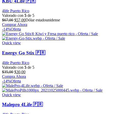
KBU 4Life 🇵🇷
4life Puerto Rico
Valorado con
5
de 5
El
El
$
67,00
$
57,00
Dólar estadounidense
precio
precio
Comprar Ahora
original
actual
-14%
Oferta
era:
es:
$67,00.
$57,00.
Quick view
Energy Go Stix 🇵🇷
4life Puerto Rico
Valorado con
5
de 5
El
El
$
35,00
$
30,00
precio
precio
Compra Ahora
original
actual
-14%
Oferta
era:
es:
$35,00.
$30,00.
Quick view
Malepro 4Life 🇵🇷