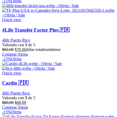
-15%
Oferta
Quick view
4Life Transfer Factor Plus 🇵🇷
4life Puerto Rico
Valorado con
5
de 5
El
El
$
82,00
$
70,00
dólar estadounidense
precio
precio
Comprar Ahora
original
actual
-15%
Oferta
era:
es:
$82,00.
$70,00.
Quick view
Cardio 🇵🇷
4life Puerto Rico
Valorado con
5
de 5
El
El
$
80,00
$
68,00
precio
precio
Comprar Ahora
original
actual
-15%
Oferta
era:
es: