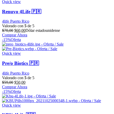
Quick view
Renuvo 4Life 🇵🇷
4life Puerto Rico
Valorado con
5
de 5
El
El
$
70,00
$
60,00
Dólar estadounidense
precio
precio
Comprar Ahora
original
actual
-15%
Oferta
era:
es:
$70,00.
$60,00.
Quick view
Pre/o Biotics 🇵🇷
4life Puerto Rico
Valorado con
5
de 5
El
El
$
59,00
$
50,00
precio
precio
Comprar Ahora
original
actual
-15%
Oferta
era:
es:
$59,00.
$50,00.
Quick view