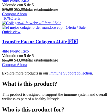
4life Puerto Rico
Valorado con
5
de 5
El
El
$
76,00
$
65,00
dólar estadounidense
precio
precio
Comprar Ahora
original
actual
-16%
Oferta
era:
es:
$76,00.
$65,00.
Quick view
Transfer Factor Colágeno 4Life 🇵🇷
4life Puerto Rico
Valorado con
5
de 5
El
El
$
51,00
$
43,00
dólar estadounidense
precio
precio
Comprar Ahora
original
actual
Explore more products in our
Immune Support collection
.
era:
es:
$51,00.
$43,00.
What is this product?
This product is designed to support the immune system and overall
wellness as part of a healthy lifestyle.
Who is this product for?