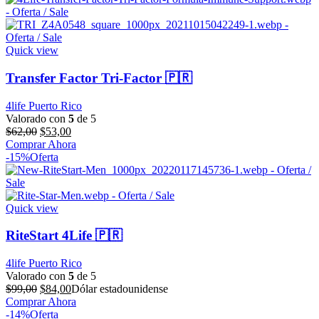
$80,00.
$68,00.
Quick view
Transfer Factor Tri-Factor 🇵🇷
4life Puerto Rico
Valorado con
5
de 5
El
El
$
62,00
$
53,00
precio
precio
Comprar Ahora
original
actual
-15%
Oferta
era:
es:
$62,00.
$53,00.
Quick view
RiteStart 4Life 🇵🇷
4life Puerto Rico
Valorado con
5
de 5
El
El
$
99,00
$
84,00
Dólar estadounidense
precio
precio
Comprar Ahora
original
actual
-14%
Oferta