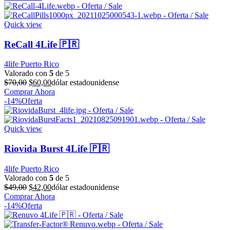
era:
es:
$99,00.
$84,00.
Quick view
ReCall 4Life 🇵🇷
4life Puerto Rico
Valorado con
5
de 5
El
El
$
70,00
$
60,00
dólar estadounidense
precio
precio
Comprar Ahora
original
actual
-14%
Oferta
era:
es:
$70,00.
$60,00.
Quick view
Riovida Burst 4Life 🇵🇷
4life Puerto Rico
Valorado con
5
de 5
El
El
$
49,00
$
42,00
dólar estadounidense
precio
precio
Comprar Ahora
original
actual
-14%
Oferta
era:
es:
$49,00.
$42,00.