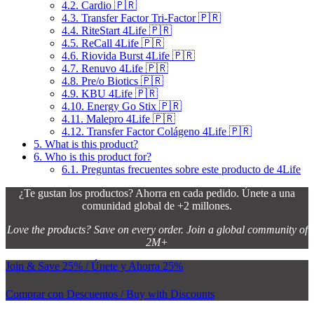
4.2.
Cardio 🇵🇷
4.3.
Transfer Factor Tri-Factor 🇵🇷
4.4.
RiteStart 4Life 🇵🇷
4.5.
ReCall 4Life 🇵🇷
4.6.
Riovida Burst 4Life 🇵🇷
4.7.
Renuvo 4Life 🇵🇷
4.8.
Pre/o Biotics 🇵🇷
4.9.
KBU 4Life 🇵🇷
4.10.
Energy Go Stix 🇵🇷
4.11.
Malepro 4Life 🇵🇷
4.12.
Transfer Factor Colágeno 4Life 🇵🇷
5.
What is this product?
6.
Who is this product for?
6.1.
Preguntas frecuentes sobre este producto de 4Life
¿Te gustan los productos? Ahorra en cada pedido. Únete a una
comunidad global de +2 millones.
Love the products? Save on every order. Join a global community of
2M+
Join & Save 25% / Únete y Ahorra 25%
Comprar con Descuentos / Buy with Discounts