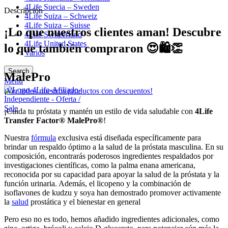
4Life Suecia – Sweden
Descripción
4Life Suiza – Schweiz
4Life Suiza – Suisse
¡Lo que nuestros clientes aman! Descubre
4Life Switzerland
4Life United States
lo que también compraron 😍🛍️👏
Varios
Search
MalePro
Menu
¡Ver todos nuestros productos con descuentos!
¡Cuida tu próstata y mantén un estilo de vida saludable con
4Life
Transfer Factor® MalePro®
!
Nuestra
fórmula
exclusiva está diseñada específicamente para
brindar un respaldo óptimo a la salud de la próstata masculina. En su
composición, encontrarás poderosos ingredientes respaldados por
investigaciones científicas, como la palma enana americana,
reconocida por su capacidad para apoyar la salud de la próstata y la
función urinaria. Además, el licopeno y la combinación de
isoflavones de kudzu y soya han demostrado promover activamente
la
salud
prostática y el bienestar en general
Pero eso no es todo, hemos añadido ingredientes adicionales, como