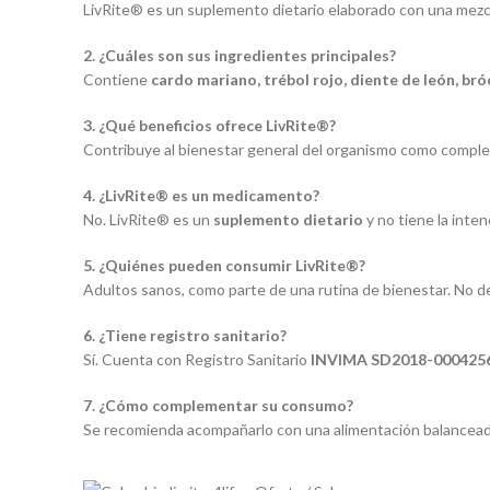
LivRite® es un suplemento dietario elaborado con una mezcl
2. ¿Cuáles son sus ingredientes principales?
Contiene
cardo mariano, trébol rojo, diente de león, bró
3. ¿Qué beneficios ofrece LivRite®?
Contribuye al bienestar general del organismo como complem
4. ¿LivRite® es un medicamento?
No. LivRite® es un
suplemento dietario
y no tiene la inten
5. ¿Quiénes pueden consumir LivRite®?
Adultos sanos, como parte de una rutina de bienestar. No 
6. ¿Tiene registro sanitario?
Sí. Cuenta con Registro Sanitario
INVIMA SD2018-000425
7. ¿Cómo complementar su consumo?
Se recomienda acompañarlo con una alimentación balanceada, 