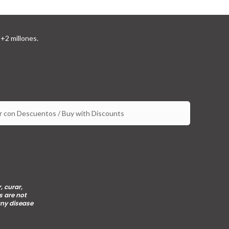
+2 millones.
 con Descuentos / Buy with Discounts
, curar,
s are not
any disease