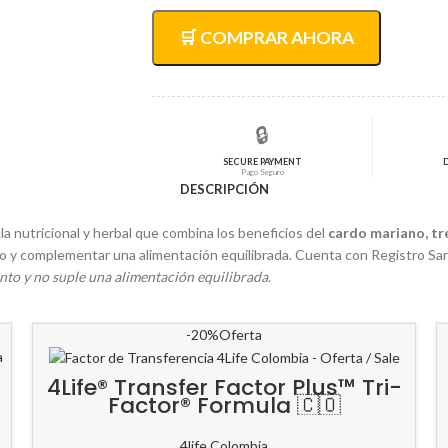
original
actual
era:
es:
🛒 COMPRAR AHORA
$133.300,00.
$106.600,00.
🔒
SECURE PAYMENT
Pago Seguro
DESCRIPCIÓN
a nutricional y herbal que combina los beneficios del
cardo mariano, tré
mo y complementar una alimentación equilibrada. Cuenta con Registro San
to y no suple una alimentación equilibrada.
-20%
Oferta
4Life® Transfer Factor Plus™ Tri-
Factor® Formula 🇨🇴
4life Colombia