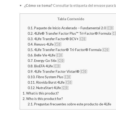
¿Cómo se toma?
Consultar la etiqueta del envase para l
Tabla Contenido
0.1.
Paquete de Inicio Acelerado – Fundamental 2.0 🇨🇴
0.2.
4Life® Transfer Factor Plus™ Tri-Factor® Formula 🇨
0.3.
4Life Transfer Factor® BCV+ 🇨🇴
0.4.
Renuvo 4Life 🇨🇴
0.5.
4Life Transfer Factor® Tri-Factor® Formula 🇨🇴
0.6.
Belle Vie 4Life 🇨🇴
0.7.
Energy Go Stix 🇨🇴
0.8.
BioEFA 4Life 🇨🇴
0.9.
4Life Transfer Factor Vistari® 🇨🇴
0.10.
Fibre System Plus 🇨🇴
0.11.
Riovida Burst 4Life 🇨🇴
0.12.
NutraStart 4Life 🇨🇴
1.
What is this product?
2.
Who is this product for?
2.1.
Preguntas frecuentes sobre este producto de 4Life