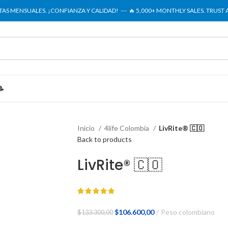
NTAS MENSUALES. ¡CONFIANZA Y CALIDAD! --- 🔥 5,000+ MONTHLY SALES. TRUST
📝
Inicio
4life Colombia
LivRite® 🇨🇴
Back to products
LivRite® 🇨🇴
El
El
$
106.600,00
Peso colombiano
$
133.300,00
precio
precio