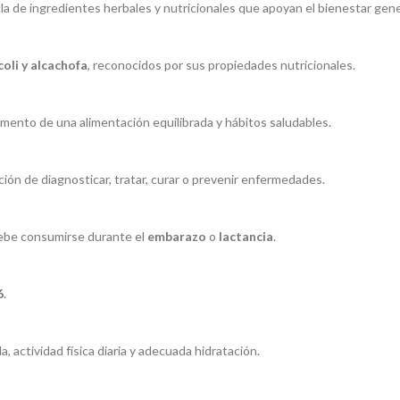
a de ingredientes herbales y nutricionales que apoyan el bienestar gene
coli y alcachofa
, reconocidos por sus propiedades nutricionales.
ento de una alimentación equilibrada y hábitos saludables.
ción de diagnosticar, tratar, curar o prevenir enfermedades.
debe consumirse durante el
embarazo
o
lactancia
.
6
.
actividad física diaria y adecuada hidratación.