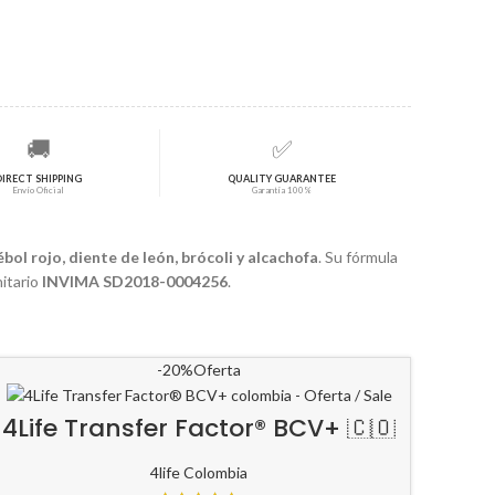
🚚
✅
DIRECT SHIPPING
QUALITY GUARANTEE
Envío Oficial
Garantía 100%
bol rojo, diente de león, brócoli y alcachofa
. Su fórmula
itario
INVIMA SD2018-0004256
.
-20%
Oferta
4Life Transfer Factor® BCV+ 🇨🇴
4life Colombia