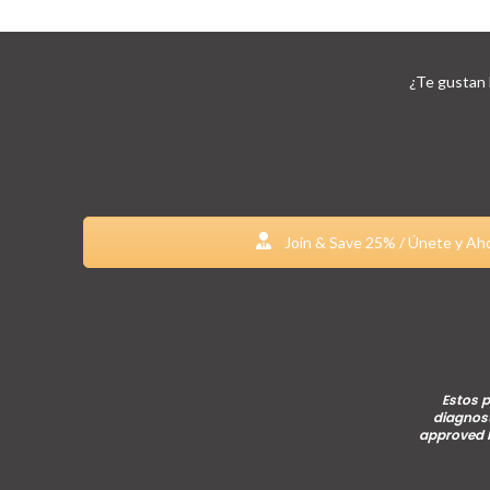
¿Te gustan 
Join & Save 25% / Únete y Ah
Estos p
diagnost
approved b