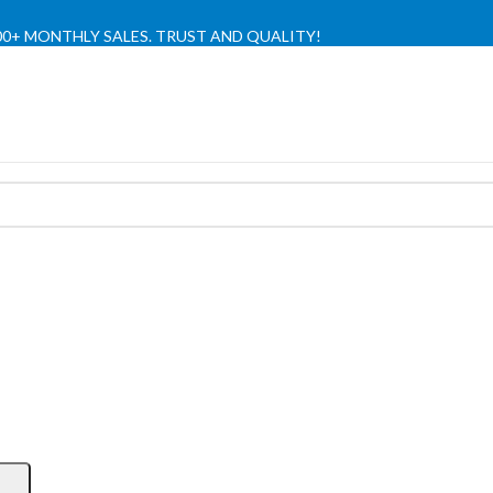
,000+ MONTHLY SALES. TRUST AND QUALITY!
TIENDA OFICIAL / OFFICIAL STORE 🔒