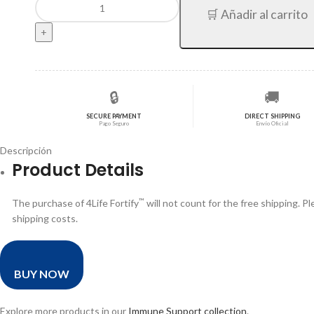
$50,54.
$40,43.
🛒 Añadir al carrito
🇮🇪
cantidad
🔒
🚚
SECURE PAYMENT
DIRECT SHIPPING
Pago Seguro
Envío Oficial
Descripción
Product Details
™
The purchase of 4Life Fortify
will not count for the free shipping. P
shipping costs.
BUY NOW
Explore more products in our
Immune Support collection
.