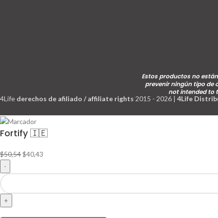
Estos productos no están 
prevenir ningún tipo de
not intended to 
4Life
derechos de afiliado / affiliate rights
2015 - 2026 |
4Life Distri
Fortify 🇮🇪
El
El
$
50,54
$
40,43
precio
precio
original
actual
Fortify
era:
es:
🇮🇪
$50,54.
$40,43.
cantidad