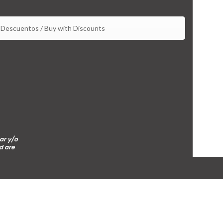
Descuentos / Buy with Discounts
ar y/o
d are