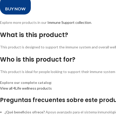
BUY NOW
Explore more products in our
Immune Support collection
.
What is this product?
This product is designed to support the immune system and overall wellne
Who is this product for?
This product is ideal for people looking to support their immune system a
Explore our complete catalog:
View all 4Life wellness products
Preguntas frecuentes sobre este produ
¿Qué beneficios ofrece?
Apoyo avanzado para el sistema inmunológico