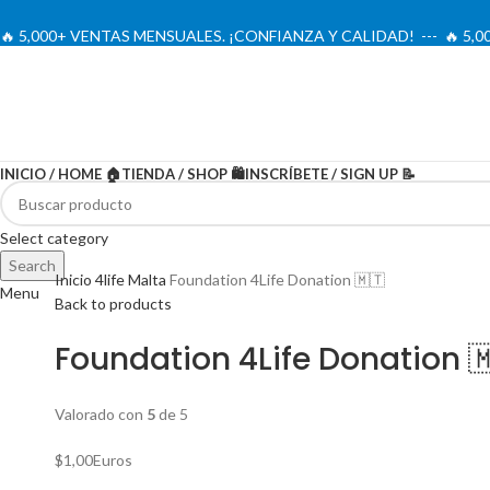
🔥 5,000+ VENTAS MENSUALES. ¡CONFIANZA Y CALIDAD! --- 🔥 5
INICIO / HOME 🏠
TIENDA / SHOP 🛍️
INSCRÍBETE / SIGN UP 📝
Select category
Search
Inicio
4life Malta
Foundation 4Life Donation 🇲🇹
Menu
Back to products
Foundation 4Life Donation 
Valorado con
5
de 5
$
1,00
Euros