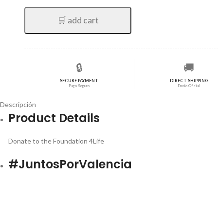
🛒 add cart
🔒
🚚
SECURE PAYMENT
DIRECT SHIPPING
Pago Seguro
Envío Oficial
Descripción
Product Details
Donate to the Foundation 4Life
#JuntosPorValencia