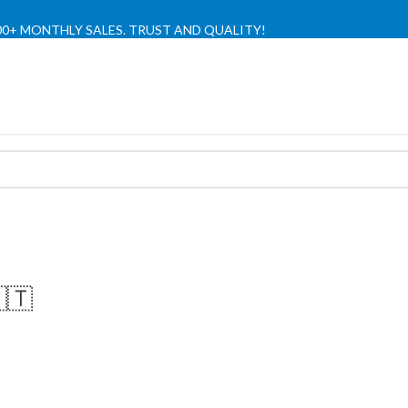
,000+ MONTHLY SALES. TRUST AND QUALITY!
TIENDA OFICIAL / OFFICIAL STORE 🔒
🇹