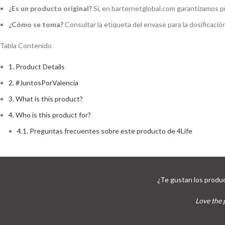
¿Es un producto original?
Sí, en barternetglobal.com garantizamos p
¿Cómo se toma?
Consultar la etiqueta del envase para la dosificaci
Tabla Contenido
1.
Product Details
2.
#JuntosPorValencia
3.
What is this product?
4.
Who is this product for?
4.1.
Preguntas frecuentes sobre este producto de 4Life
¿Te gustan los produc
Love the 