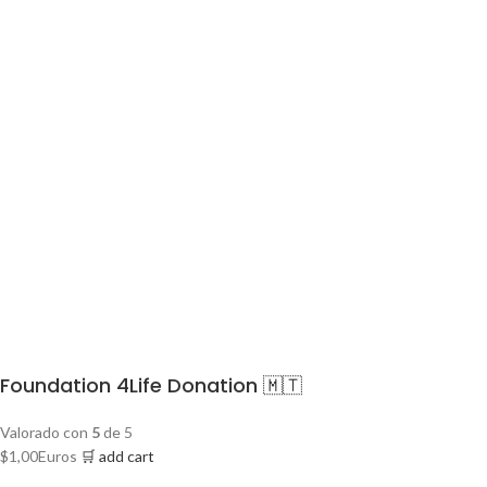
Foundation 4Life Donation 🇲🇹
Valorado con
5
de 5
$
1,00
Euros
🛒 add cart