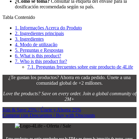
¿Cómo se toma?
Consultar la etiqueta del envase para la
dosificación recomendada según su país.
Tabla Contenido
1.
Informações Acerca do Produto
2.
Ingredientes principais
3.
Ingredientes
4.
Modo de utilização
5.
Perguntas e Respostas
6.
What is this product?
7.
Who is this product for?
7.1.
Preguntas frecuentes sobre este producto de 4Life
¿Te gustan los productos? Ahorra en cada pedido. Únete a una
comunidad global de +2 millones.
Love the products? Save on every order. Join a global community of
2M+
Join & Save 25% / Únete y Ahorra 25%
Comprar con Descuentos / Buy with Discounts
Estos productos no están aprobados por la FDA y no tienen la intención de tratar, curar,