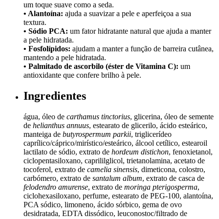
um toque suave como a seda.
• Alantoína:
ajuda a suavizar a pele e aperfeiçoa a sua
textura.
• Sódio PCA:
um fator hidratante natural que ajuda a manter
a pele hidratada.
• Fosfolípidos:
ajudam a manter a função de barreira cutânea,
mantendo a pele hidratada.
• Palmitado de ascorbilo (éster de Vitamina C):
um
antioxidante que confere brilho à pele.
Ingredientes
água, óleo de
carthamus tinctorius
, glicerina, óleo de semente
de
helianthus annuus
, estearato de glicerilo, ácido esteárico,
manteiga de
butyrospermum parkii
, triglicerídeo
caprílico/cáprico/mirístico/esteárico, álcool cetílico, estearoil
lactilato de sódio, extrato de
hordeum distichon
, fenoxietanol,
ciclopentasiloxano, caprililglicol, trietanolamina, acetato de
tocoferol, extrato de
camelia sinensis
, dimeticona, colostro,
carbómero, extrato de
santalum album
, extrato de casca de
felodendro amurense
, extrato de
moringa pterigosperma
,
ciclohexasiloxano, perfume, estearato de PEG-100, alantoína,
PCA sódico, limoneno, ácido sórbico, gema de ovo
desidratada, EDTA dissódico, leuconostoc/filtrado de