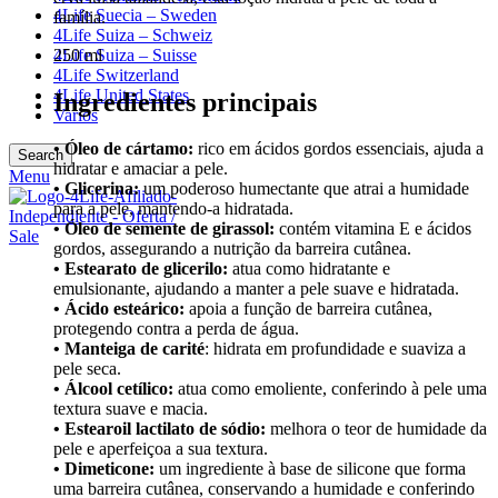
4Life Suecia – Sweden
família.
4Life Suiza – Schweiz
250 ml
4Life Suiza – Suisse
4Life Switzerland
4Life United States
Ingredientes principais
Varios
• Óleo de cártamo:
rico em ácidos gordos essenciais, ajuda a
Search
hidratar e amaciar a pele.
Menu
• Glicerina:
um poderoso humectante que atrai a humidade
para a pele, mantendo-a hidratada.
• Óleo de semente de girassol:
contém vitamina E e ácidos
gordos, assegurando a nutrição da barreira cutânea.
• Estearato de glicerilo:
atua como hidratante e
emulsionante, ajudando a manter a pele suave e hidratada.
• Ácido esteárico:
apoia a função de barreira cutânea,
protegendo contra a perda de água.
• Manteiga de carité
: hidrata em profundidade e suaviza a
pele seca.
• Álcool cetílico:
atua como emoliente, conferindo à pele uma
textura suave e macia.
• Estearoil lactilato de sódio:
melhora o teor de humidade da
pele e aperfeiçoa a sua textura.
• Dimeticone:
um ingrediente à base de silicone que forma
uma barreira cutânea, conservando a humidade e conferindo