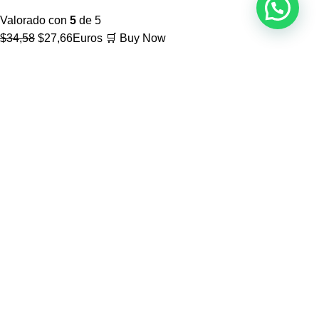
Valorado con
5
de 5
El
El
$
34,58
$
27,66
Euros
🛒 Buy Now
precio
precio
original
actual
era:
es:
$34,58.
$27,66.