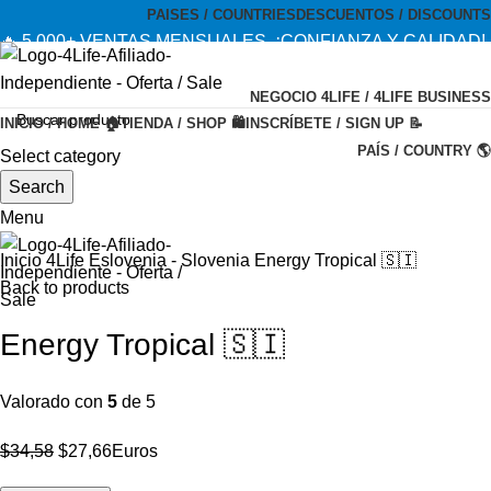
PAISES / COUNTRIES
DESCUENTOS / DISCOUNTS
🔥 5,000+ VENTAS MENSUALES. ¡CONFIANZA Y CALIDAD!
--- 🔥 5,000+ MONTHLY SALES. TRUST AND QUALITY!
NEGOCIO 4LIFE / 4LIFE BUSINESS
TIENDA OFICIAL / OFFICIAL STORE 🔒
INICIO / HOME 🏠
TIENDA / SHOP 🛍️
INSCRÍBETE / SIGN UP 📝
PAÍS / COUNTRY 🌎
Select category
-20%
Search
Menu
Inicio
4Life Eslovenia - Slovenia
Energy Tropical 🇸🇮
Back to products
Energy Tropical 🇸🇮
Valorado con
5
de 5
El
El
$
34,58
$
27,66
Euros
precio
precio