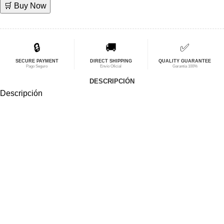
🛒 Buy Now
original
actual
era:
es:
$34,58.
$27,66.
🔒
🚚
✅
SECURE PAYMENT
DIRECT SHIPPING
QUALITY GUARANTEE
Pago Seguro
Envío Oficial
Garantía 100%
DESCRIPCIÓN
Descripción