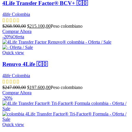
4Life Transfer Factor® BCV+ 🇨🇴
4life Colombia
El
El
$
268.900,00
$
215.100,00
Peso colombiano
precio
precio
Comprar Ahora
original
actual
-20%
Oferta
era:
es:
$268.900,00.
$215.100,00.
Quick view
Renuvo 4Life 🇨🇴
4life Colombia
El
El
$
247.000,00
$
197.600,00
Peso colombiano
precio
precio
Comprar Ahora
original
actual
-20%
era:
es:
$247.000,00.
$197.600,00.
Quick view