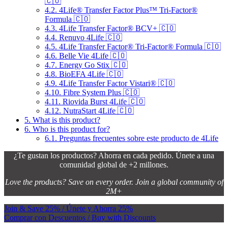
🇨🇴
4.2.
4Life® Transfer Factor Plus™ Tri-Factor®
Formula 🇨🇴
4.3.
4Life Transfer Factor® BCV+ 🇨🇴
4.4.
Renuvo 4Life 🇨🇴
4.5.
4Life Transfer Factor® Tri-Factor® Formula 🇨🇴
4.6.
Belle Vie 4Life 🇨🇴
4.7.
Energy Go Stix 🇨🇴
4.8.
BioEFA 4Life 🇨🇴
4.9.
4Life Transfer Factor Vistari® 🇨🇴
4.10.
Fibre System Plus 🇨🇴
4.11.
Riovida Burst 4Life 🇨🇴
4.12.
NutraStart 4Life 🇨🇴
5.
What is this product?
6.
Who is this product for?
6.1.
Preguntas frecuentes sobre este producto de 4Life
¿Te gustan los productos? Ahorra en cada pedido. Únete a una
comunidad global de +2 millones.
Love the products? Save on every order. Join a global community of
2M+
Join & Save 25% / Únete y Ahorra 25%
Comprar con Descuentos / Buy with Discounts