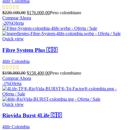
4life Colombia
El
El
$
220.100,00
$
176.000,00
Peso colombiano
precio
precio
Comprar Ahora
original
actual
-20%
Oferta
era:
es:
$220.100,00.
$176.000,00.
Quick view
Fibre System Plus 🇨🇴
4life Colombia
El
El
$
198.000,00
$
158.400,00
Peso colombiano
precio
precio
Comprar Ahora
original
actual
-1%
Oferta
era:
es:
$198.000,00.
$158.400,00.
Quick view
Riovida Burst 4Life 🇨🇴
4life Colombia