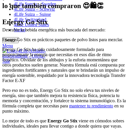
4Life Suecia – Sweden
lo que también compraron 😍🛍️👏
4Life Suiza – Schweiz
4Life Suiza – Suisse
4Life Switzerland
Energy Go Stix
4Life United States
Descubre la bebida energética más buscada del mercado:
Varios
Energy Go Stix en prácticos paquetes de polvo listos para mezclar.
Search
Menu
Energy Go Stix ha sido cuidadosamente formulado para
proporcionarte la energía que necesitas en esos días de ritmo
frenético. Olvídate de los altibajos y la euforia momentánea que
otros productos suelen generar. Nuestra fórmula está compuesta por
ingredientes fortificantes y naturales que te brindarán un impulso de
energía sostenible, respaldado por la innovadora tecnología Transfer
Factor E-XF
Pero eso no es todo, Energy Go Stix no solo eleva tus niveles de
energía, sino que también mejora tu resistencia física, potencia tu
memoria y concentración, y fortalece tu sistema inmunológico. Es la
fórmula completa que necesitas para
mantener tu rendimiento
en su
punto máximo.
Lo mejor de todo es que
Energy Go Stix
viene en cómodos sobres
individuales, ideales para llevar contigo a donde quiera que vayas.