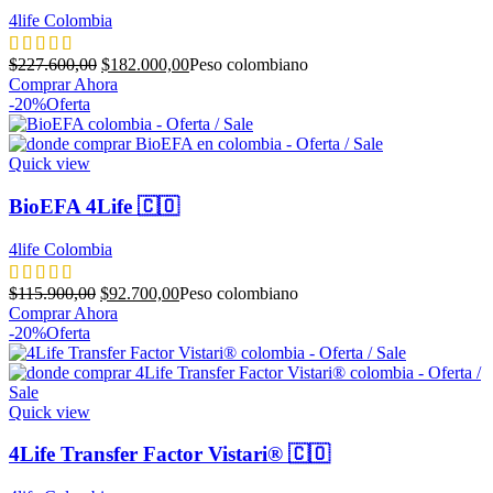
4life Colombia
El
El
$
227.600,00
$
182.000,00
Peso colombiano
precio
precio
Comprar Ahora
original
actual
-20%
Oferta
era:
es:
$227.600,00.
$182.000,00.
Quick view
BioEFA 4Life 🇨🇴
4life Colombia
El
El
$
115.900,00
$
92.700,00
Peso colombiano
precio
precio
Comprar Ahora
original
actual
-20%
Oferta
era:
es:
$115.900,00.
$92.700,00.
Quick view
4Life Transfer Factor Vistari® 🇨🇴