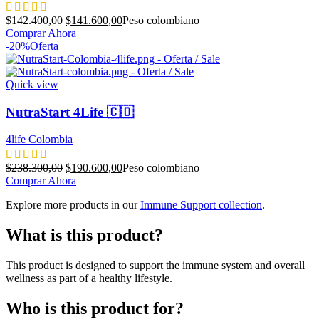
El
El
$
142.400,00
$
141.600,00
Peso colombiano
precio
precio
Comprar Ahora
original
actual
-20%
Oferta
era:
es:
$142.400,00.
$141.600,00.
Quick view
NutraStart 4Life 🇨🇴
4life Colombia
El
El
$
238.300,00
$
190.600,00
Peso colombiano
precio
precio
Comprar Ahora
original
actual
Explore more products in our
Immune Support collection
.
era:
es:
$238.300,00.
$190.600,00.
What is this product?
This product is designed to support the immune system and overall
wellness as part of a healthy lifestyle.
Who is this product for?