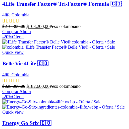
4Life Transfer Factor® Tri-Factor® Formula 🇨🇴
4life Colombia
El
El
$
210.300,00
$
168.200,00
Peso colombiano
precio
precio
Comprar Ahora
original
actual
-20%
Oferta
era:
es:
$210.300,00.
$168.200,00.
Quick view
Belle Vie 4Life 🇨🇴
4life Colombia
El
El
$
228.200,00
$
182.600,00
Peso colombiano
precio
precio
Comprar Ahora
original
actual
-20%
Oferta
era:
es:
$228.200,00.
$182.600,00.
Quick view
Energy Go Stix 🇨🇴