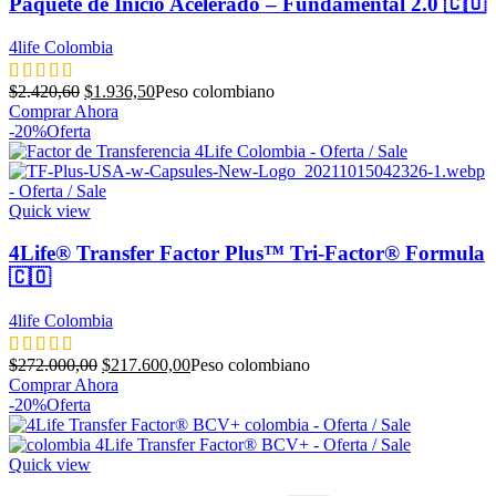
Paquete de Inicio Acelerado – Fundamental 2.0 🇨🇴
4life Colombia
El
El
$
2.420,60
$
1.936,50
Peso colombiano
precio
precio
Comprar Ahora
original
actual
-20%
Oferta
era:
es:
$2.420,60.
$1.936,50.
Quick view
4Life® Transfer Factor Plus™ Tri-Factor® Formula
🇨🇴
4life Colombia
El
El
$
272.000,00
$
217.600,00
Peso colombiano
precio
precio
Comprar Ahora
original
actual
-20%
Oferta
era:
es:
$272.000,00.
$217.600,00.
Quick view