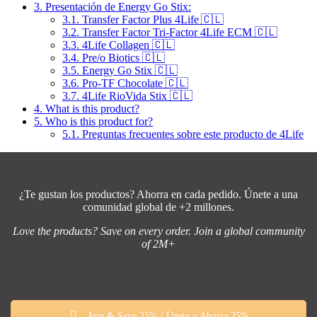
3.
Presentación de Energy Go Stix:
3.1.
Transfer Factor Plus 4Life 🇨🇱
3.2.
Transfer Factor Tri-Factor 4Life ECM 🇨🇱
3.3.
4Life Collagen 🇨🇱
3.4.
Pre/o Biotics 🇨🇱
3.5.
Energy Go Stix 🇨🇱
3.6.
Pro-TF Chocolate 🇨🇱
3.7.
4Life RioVida Stix 🇨🇱
4.
What is this product?
5.
Who is this product for?
5.1.
Preguntas frecuentes sobre este producto de 4Life
¿Te gustan los productos? Ahorra en cada pedido. Únete a una
comunidad global de +2 millones.
Love the products? Save on every order. Join a global community
of 2M+
Join & Save 25% / Únete y Ahorra 25%