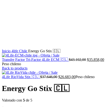
Inicio
4life Chile
Energy Go Stix 🇨🇱
El
E
Transfer Factor Tri-Factor 4Life ECM 🇨🇱
$
43.102,00
$
35.858,00
precio
pr
Peso chileno
original
ac
Back to products
era:
es
El
El
$43.102,00.
$
4Life RioVida Stix 🇨🇱
$
37.646,00
$
26.683,00
Peso chileno
precio
precio
original
actual
Energy Go Stix 🇨🇱
era:
es:
$37.646,00.
$26.683,00.
Valorado con
5
de 5