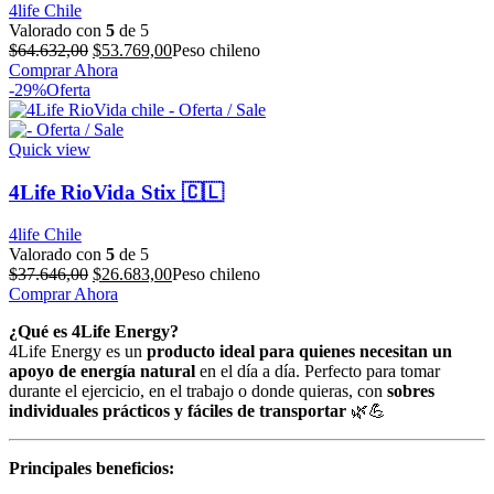
4life Chile
Valorado con
5
de 5
El
El
$
64.632,00
$
53.769,00
Peso chileno
precio
precio
Comprar Ahora
original
actual
-29%
Oferta
era:
es:
$64.632,00.
$53.769,00.
Quick view
4Life RioVida Stix 🇨🇱
4life Chile
Valorado con
5
de 5
El
El
$
37.646,00
$
26.683,00
Peso chileno
precio
precio
Comprar Ahora
original
actual
¿Qué es 4Life Energy?
era:
es:
4Life Energy es un
producto ideal para quienes necesitan un
$37.646,00.
$26.683,00.
apoyo de energía natural
en el día a día. Perfecto para tomar
durante el ejercicio, en el trabajo o donde quieras, con
sobres
individuales prácticos y fáciles de transportar
🌿💪
Principales beneficios: