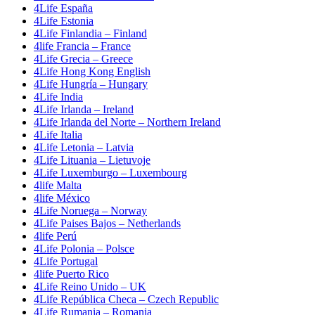
4Life España
4Life Estonia
4Life Finlandia – Finland
4life Francia – France
4Life Grecia – Greece
4Life Hong Kong English
4Life Hungría – Hungary
4Life India
4Life Irlanda – Ireland
4Life Irlanda del Norte – Northern Ireland
4Life Italia
4Life Letonia – Latvia
4Life Lituania – Lietuvoje
4Life Luxemburgo – Luxembourg
4life Malta
4life México
4Life Noruega – Norway
4Life Paises Bajos – Netherlands
4life Perú
4Life Polonia – Polsce
4Life Portugal
4life Puerto Rico
4Life Reino Unido – UK
4Life República Checa – Czech Republic
4Life Rumania – Romania