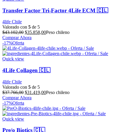
Transfer Factor Tri-Factor 4Life ECM 🇨🇱
4life Chile
Valorado con
5
de 5
El
El
$
43.102,00
$
35.858,00
Peso chileno
precio
precio
Comprar Ahora
original
actual
-17%
Oferta
era:
es:
$43.102,00.
$35.858,00.
Quick view
4Life Collagen 🇨🇱
4life Chile
Valorado con
5
de 5
El
El
$
37.766,00
$
31.419,00
Peso chileno
precio
precio
Comprar Ahora
original
actual
-17%
Oferta
era:
es:
$37.766,00.
$31.419,00.
Quick view
Pre/o Biotics 🇨🇱