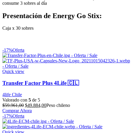
consume 3 sobres al día
Presentación de Energy Go Stix:
Caja x 30 sobres
-17%
Oferta
Quick view
Transfer Factor Plus 4Life 🇨🇱
4life Chile
Valorado con
5
de 5
El
El
$
59.961,00
$
49.884,00
Peso chileno
precio
precio
Comprar Ahora
original
actual
-17%
Oferta
era:
es:
$59.961,00.
$49.884,00.
Quick view