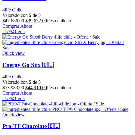
4life Chile
Valorado con
5
de 5
El
El
$
47.686,00
$
39.672,00
Peso chileno
precio
precio
Comprar Ahora
original
actual
-17%
Oferta
era:
es:
$47.686,00.
$39.672,00.
Quick view
Energy Go Stix 🇨🇱
4life Chile
Valorado con
5
de 5
El
El
$
53.983,00
$
44.910,00
Peso chileno
precio
precio
Comprar Ahora
original
actual
-17%
Oferta
era:
es:
$53.983,00.
$44.910,00.
Quick view
Pro-TF Chocolate 🇨🇱