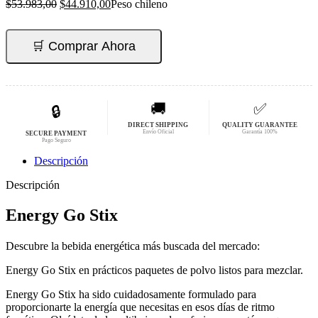
El
El
$
53.983,00
$
44.910,00
Peso chileno
precio
precio
original
actual
era:
es:
🛒 Comprar Ahora
$53.983,00.
$44.910,00.
🚚
✅
🔒
DIRECT SHIPPING
QUALITY GUARANTEE
Envío Oficial
Garantía 100%
SECURE PAYMENT
Pago Seguro
Descripción
Descripción
Energy Go Stix
Descubre la bebida energética más buscada del mercado:
Energy Go Stix en prácticos paquetes de polvo listos para mezclar.
Energy Go Stix ha sido cuidadosamente formulado para
proporcionarte la energía que necesitas en esos días de ritmo