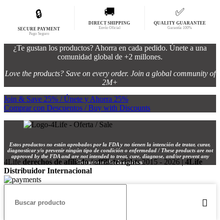
🚚
✅
🔒
DIRECT SHIPPING
QUALITY GUARANTEE
Envío Oficial
Garantía 100%
SECURE PAYMENT
Pago Seguro
¿Te gustan los productos? Ahorra en cada pedido. Únete a una
comunidad global de +2 millones.
Love the products? Save on every order. Join a global community of
2M+
Join & Save 25% / Únete y Ahorra 25%
Comprar con Descuentos / Buy with Discounts
Estos productos no están aprobados por la FDA y no tienen la intención de tratar, curar,
diagnosticar y/o prevenir ningún tipo de condición o enfermedad / These products are not
approved by the FDA and are not intended to treat, cure, diagnose, and/or prevent any
4Life
derechos de afiliado / affiliate rights
2015 - 2026 |
4Life
disease or medical condition.
Distribuidor Internacional