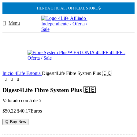
-20%
TIENDA OFICIAL / OFFICIAL STORE 🔒
Menu
Inicio
4Life Estonia
Digest4Life Fibre System Plus 🇪🇪
Digest4Life Fibre System Plus 🇪🇪
Valorado con
5
de 5
El
El
$
50,22
$
40,17
Euros
precio
precio
original
actual
🛒 Buy Now
era:
es:
$50,22.
$40,17.