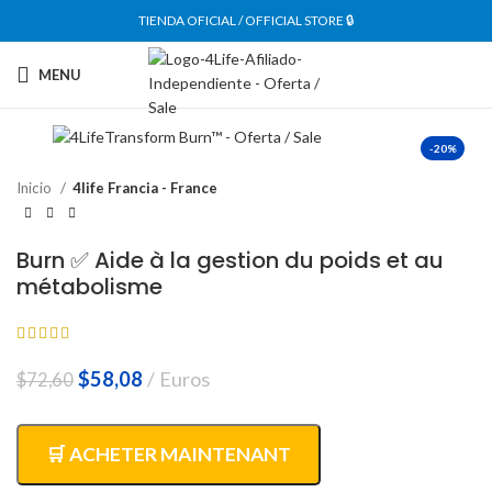
TIENDA OFICIAL / OFFICIAL STORE 🔒
MENU
-20%
Inicio
4life Francia - France
Burn ✅ Aide à la gestion du poids et au
métabolisme
El
El
$
58,08
Euros
$
72,60
precio
precio
original
actual
era:
es:
🛒 ACHETER MAINTENANT
$72,60.
$58,08.