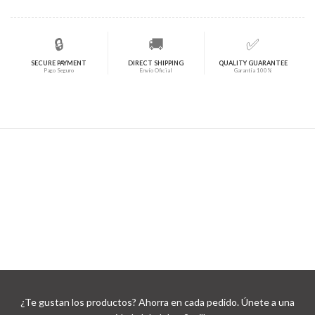
🔒
🚚
✅
SECURE PAYMENT
DIRECT SHIPPING
QUALITY GUARANTEE
Pago Seguro
Envío Oficial
Garantía 100%
¿Te gustan los productos? Ahorra en cada pedido. Únete a una