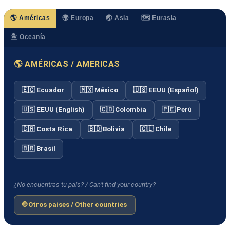
🌎 Américas
🌍 Europa
🌏 Asia
🗺️ Eurasia
🏝️ Oceanía
🌎 AMÉRICAS / AMERICAS
🇪🇨 Ecuador
🇲🇽 México
🇺🇸 EEUU (Español)
🇺🇸 EEUU (English)
🇨🇴 Colombia
🇵🇪 Perú
🇨🇷 Costa Rica
🇧🇴 Bolivia
🇨🇱 Chile
🇧🇷 Brasil
¿No encuentras tu país? / Can't find your country?
🌐 Otros países / Other countries