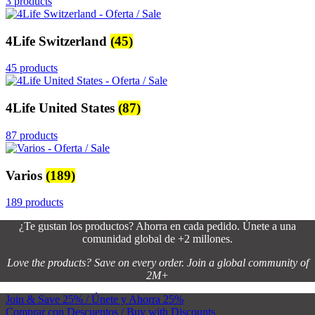
3 products
4Life Switzerland
(45)
45 products
4Life United States
(87)
87 products
Varios
(189)
189 products
¿Te gustan los productos? Ahorra en cada pedido. Únete a una
comunidad global de +2 millones.
Love the products? Save on every order. Join a global community of
2M+
Join & Save 25% / Únete y Ahorra 25%
Comprar con Descuentos / Buy with Discounts