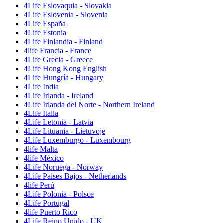
4Life Eslovaquia - Slovakia
4Life Eslovenia - Slovenia
4Life España
4Life Estonia
4Life Finlandia - Finland
4life Francia - France
4Life Grecia - Greece
4Life Hong Kong English
4Life Hungría - Hungary
4Life India
4Life Irlanda - Ireland
4Life Irlanda del Norte - Northern Ireland
4Life Italia
4Life Letonia - Latvia
4Life Lituania - Lietuvoje
4Life Luxemburgo - Luxembourg
4life Malta
4life México
4Life Noruega - Norway
4Life Paises Bajos - Netherlands
4life Perú
4Life Polonia - Polsce
4Life Portugal
4life Puerto Rico
4Life Reino Unido - UK