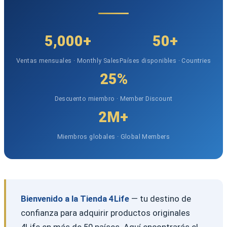
5,000+
50+
Ventas mensuales · Monthly Sales
Países disponibles · Countries
25%
Descuento miembro · Member Discount
2M+
Miembros globales · Global Members
Bienvenido a la Tienda 4Life
— tu destino de
confianza para adquirir productos originales
4Life en más de 50 países. Aquí encontrarás el