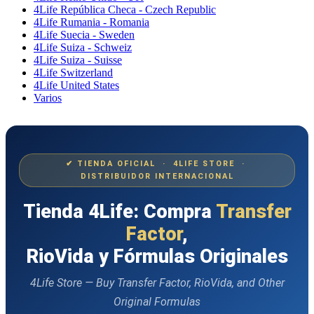
4Life República Checa - Czech Republic
4Life Rumania - Romania
4Life Suecia - Sweden
4Life Suiza - Schweiz
4Life Suiza - Suisse
4Life Switzerland
4Life United States
Varios
✔ TIENDA OFICIAL · 4LIFE STORE ·
DISTRIBUIDOR INTERNACIONAL
Tienda 4Life: Compra
Transfer
Factor
,
RioVida y Fórmulas Originales
4Life Store — Buy Transfer Factor, RioVida, and Other
Original Formulas