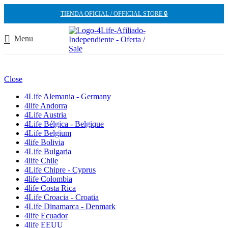
TIENDA OFICIAL / OFFICIAL STORE 🔒
Menu
Close
4Life Alemania - Germany
4life Andorra
4Life Austria
4Life Bélgica - Belgique
4Life Belgium
4life Bolivia
4Life Bulgaria
4life Chile
4Life Chipre - Cyprus
4life Colombia
4life Costa Rica
4Life Croacia - Croatia
4Life Dinamarca - Denmark
4life Ecuador
4life EEUU