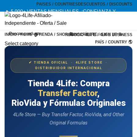
PAISES / COUNTRIES
DESCUENTOS / DISCOUNTS
🔥 5,000+ VENTAS MENSUALES. ¡CONFIANZA Y
CALIDAD! --- 🔥 5,000+ MONTHLY SALES. TRUST AND
QUALITY!
INICIO / HOME 🏠
TIENDA / SHOP 🛍️
INSCRÍBETE / SIGN UP 📝
NEGOCIO 4LIFE / 4LIFE BUSINESS
TIENDA OFICIAL / OFFICIAL STORE 🔒
PAÍS / COUNTRY 🌎
Select category
Search
Menu
✔ TIENDA OFICIAL · 4LIFE STORE ·
DISTRIBUIDOR INTERNACIONAL
Tienda 4Life: Compra
Transfer Factor
,
RioVida y Fórmulas Originales
4Life Store — Buy Transfer Factor, RioVida, and Other
Original Formulas