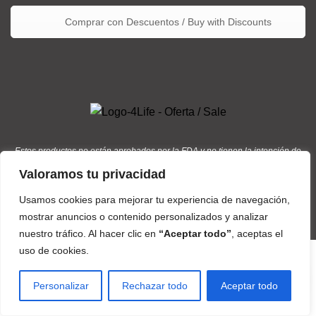
Comprar con Descuentos / Buy with Discounts
Estos productos no están aprobados por la FDA y no tienen la intención de
tratar, curar, diagnosticar y/o prevenir ningún tipo de condición o enfermedad
Valoramos tu privacidad
/ These products are not approved by the FDA and are not intended to treat,
cure, diagnose, and/or prevent any disease or medical condition.
Usamos cookies para mejorar tu experiencia de navegación,
mostrar anuncios o contenido personalizados y analizar
4Life
derechos de afiliado / affiliate rights
2015 - 2026 |
nuestro tráfico. Al hacer clic en
“Aceptar todo”
, aceptas el
4Life Distribuidor Internacional
uso de cookies.
Personalizar
Rechazar todo
Aceptar todo