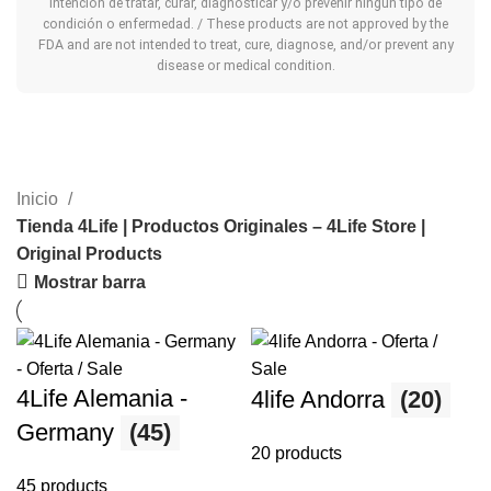
intención de tratar, curar, diagnosticar y/o prevenir ningún tipo de
condición o enfermedad. / These products are not approved by the
FDA and are not intended to treat, cure, diagnose, and/or prevent any
disease or medical condition.
Inicio
Tienda 4Life | Productos Originales – 4Life Store |
Original Products
Mostrar barra
4Life Alemania -
4life Andorra
(20)
Germany
(45)
20 products
45 products