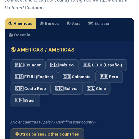
Preferred Customer.
🌎 Américas
🌍 Europa
🌏 Asia
🗺️ Eurasia
🏝️ Oceanía
🌎 AMÉRICAS / AMERICAS
🇪🇨 Ecuador
🇲🇽 México
🇺🇸 EEUU (Español)
🇺🇸 EEUU (English)
🇨🇴 Colombia
🇵🇪 Perú
🇨🇷 Costa Rica
🇧🇴 Bolivia
🇨🇱 Chile
🇧🇷 Brasil
¿No encuentras tu país? / Can't find your country?
🌐 Otros países / Other countries