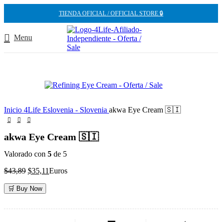
-20%
TIENDA OFICIAL / OFFICIAL STORE 🔒
Menu
Inicio
4Life Eslovenia - Slovenia
akwa Eye Cream 🇸🇮
akwa Eye Cream 🇸🇮
Valorado con
5
de 5
El
El
$
43,89
$
35,11
Euros
precio
precio
original
actual
🛒 Buy Now
era:
es:
$43,89.
$35,11.