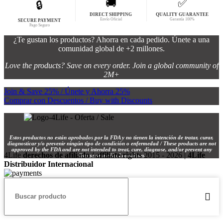
🚚
✅
🔒
DIRECT SHIPPING
QUALITY GUARANTEE
Envío Oficial
Garantía 100%
SECURE PAYMENT
Pago Seguro
¿Te gustan los productos? Ahorra en cada pedido. Únete a una
comunidad global de +2 millones.
Love the products? Save on every order. Join a global community of
2M+
Join & Save 25% / Únete y Ahorra 25%
Comprar con Descuentos / Buy with Discounts
Estos productos no están aprobados por la FDA y no tienen la intención de tratar, curar,
diagnosticar y/o prevenir ningún tipo de condición o enfermedad / These products are not
approved by the FDA and are not intended to treat, cure, diagnose, and/or prevent any
4Life
derechos de afiliado / affiliate rights
2015 - 2026 |
4Life
disease or medical condition.
Distribuidor Internacional