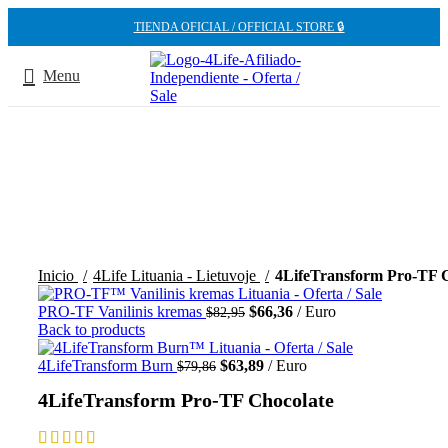
TIENDA OFICIAL / OFFICIAL STORE 🔒
Menu
-20%
Inicio
4Life Lituania - Lietuvoje
4LifeTransform Pro-TF 
El
El
PRO-TF Vanilinis kremas
$
66,36
Euro
$
82,95
precio
precio
Back to products
original
actual
El
era:
El
es:
4LifeTransform Burn
$
63,89
Euro
$
79,86
precio
$82,95.
precio
$66,36.
4LifeTransform Pro-TF Chocolate
original
actual
era:
es:
$79,86.
$63,89.