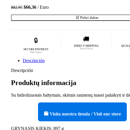
El
El
$
66,36
Euro
$
82,95
precio
precio
original
actual
🛒 Pirkti dabar
era:
es:
$82,95.
$66,36.
🚚
🔒
DIRECT SHIPPING
QUAL
Envío Oficial
SECURE PAYMENT
Pago Seguro
Descripción
Descripción
Produktų informacija
Su hidrolizuotais baltymais, skirtais raumenų masei palaikyti ir di
🛍️ Visita nuestra tienda / Visit our store
GRYNASIS KIEKIS: 897 g