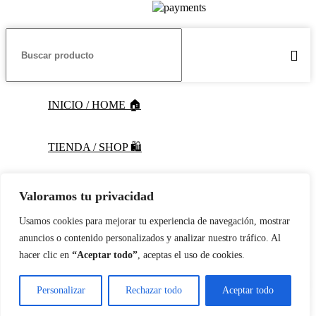
INICIO / HOME 🏠
TIENDA / SHOP 🛍️
INSCRÍBETE / SIGN UP 📝
Valoramos tu privacidad
Usamos cookies para mejorar tu experiencia de navegación, mostrar
anuncios o contenido personalizados y analizar nuestro tráfico. Al
hacer clic en
“Aceptar todo”
, aceptas el uso de cookies.
4LifeTransform Pro-TF Chocolate
Comprar por WhatsApp
Personalizar
Rechazar todo
Aceptar todo
El
El
$
66,36
Euro
🛒 Pirkti dabar
$
82,95