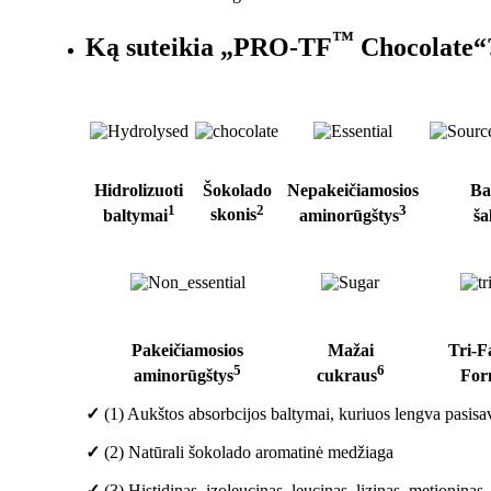
™
Ką suteikia „PRO-TF
Chocolate“
Hidrolizuoti
Šokolado
Nepakeičiamosios
Ba
1
2
3
baltymai
skonis
aminorūgštys
ša
Pakeičiamosios
Mažai
Tri-
5
6
aminorūgštys
cukraus
For
✓
(1) Aukštos absorbcijos baltymai, kuriuos lengva pasisav
✓
(2) Natūrali šokolado aromatinė medžiaga
✓
(3) Histidinas, izoleucinas, leucinas, lizinas, metioninas,