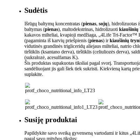
Sudėtis
Išrūgų baltymų koncentratas (
pienas
,
sojų
), hidrolizuotas 
baltymas (
pienas
), maltodekstrinas, hidrolizuoti
kiaušinių
kakavos milteliai, kvapioji medžiaga, „4Life Tri-Factor™
(pagaminta iš karvių priešpienis (
pienas
) ir
kiaušinių tryn
vidutinės grandinės trigliceridų aliejaus milteliai, natrio chl
tirštiklis (ksantano derva), tirštiklis (celiuliozės derva), saldi
(sukralozė, acesulfamas K).
Šis produktas supakuotas tiksliai pagal svorį. Transportuoja
sandėliuojant jis gali šiek tiek sukristi. Kiekvieną kartą pr
suplakite.
Susiję produktai
Papildykite savo sveiką gyvenseną vartodami ir kitus „4Li
pagal savo mitybos tikslus: