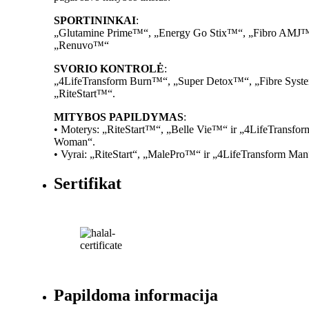
SPORTININKAI
:
„Glutamine Prime™“, „Energy Go Stix™“, „Fibro AMJ™
„Renuvo™“
SVORIO KONTROLĖ
:
„4LifeTransform Burn™“, „Super Detox™“, „Fibre Syste
„RiteStart™“.
MITYBOS PAPILDYMAS
:
• Moterys: „RiteStart™“, „Belle Vie™“ ir „4LifeTransf
Woman“.
• Vyrai: „RiteStart“, „MalePro™“ ir „4LifeTransform Man
Sertifikat
Papildoma informacija