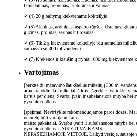
fenilalaninas, treoninas, triptofanas ir valinas
✓
(4) 20 g baltymų kiekviename kokteilyje
✓
(5) Alaninas, argininas, asparto rūgštis, cisteinas, glutam
glicinas, prolinas, serinas ir tirozinas
✓
(6) Tik 2 g kiekviename kokteilyje (du samtelius miltel
sumaišyti su 300 ml vandens)
✓
(7) Krekenos ir kiaušinių tryniai, 600 mg kiekviename k
Vartojimas
Įberkite du matavimo šaukštelius miltelių į 300 ml vandens
arba kratykite, kol milteliai ištirps. Išgerkite. Vartokite vie
kartus per dieną. Svarbu įvairi ir subalansuota mityba bei s
gyvenimo būdas.
Įspėjimai. Neviršykite rekomenduojamos paros dozės. Mais
neturėtų būti vartojami kaip
maisto pakaitalai. Svarbu įvairi ir subalansuota mityba bei 
gyvenimo būdas. LAIKYTI VAIKAMS
NEPASIEKIAMOJE VIETOJE. Laikyti vėsioje, sausoje vi