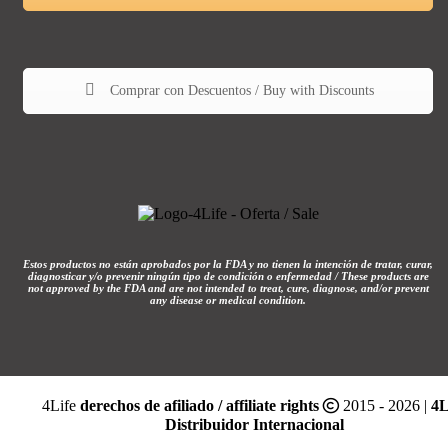
Comprar con Descuentos / Buy with Discounts
Estos productos no están aprobados por la FDA y no tienen la intención de tratar, curar,
diagnosticar y/o prevenir ningún tipo de condición o enfermedad / These products are
not approved by the FDA and are not intended to treat, cure, diagnose, and/or prevent
any disease or medical condition.
4Life
derechos de afiliado / affiliate rights
2015 - 2026 |
4L
Distribuidor Internacional