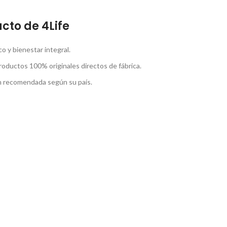
cto de 4Life
 y bienestar integral.
roductos 100% originales directos de fábrica.
ón recomendada según su país.