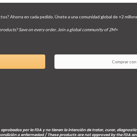
tos? Ahorra en cada pedido. Únete a una comunidad global de +2 millon
products? Save on every order. Join a global community of 2M+
Comprar con 
aprobados por la FDA y no tienen la intención de tratar, curar, diagnostic
 condición o enfermedad / These products are not approved by the FDA an