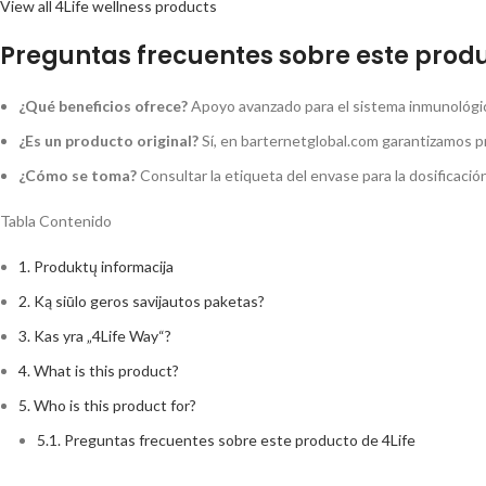
View all 4Life wellness products
Preguntas frecuentes sobre este produ
¿Qué beneficios ofrece?
Apoyo avanzado para el sistema inmunológico
¿Es un producto original?
Sí, en barternetglobal.com garantizamos p
¿Cómo se toma?
Consultar la etiqueta del envase para la dosificaci
Tabla Contenido
1.
Produktų informacija
2.
Ką siūlo geros savijautos paketas?
3.
Kas yra „4Life Way“?
4.
What is this product?
5.
Who is this product for?
5.1.
Preguntas frecuentes sobre este producto de 4Life