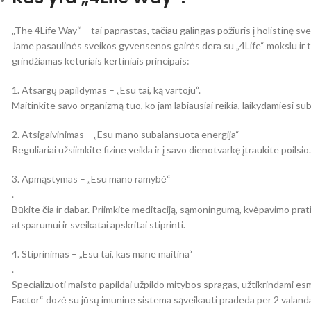
„The 4Life Way“ – tai paprastas, tačiau galingas požiūris į holistinę sve
Jame pasaulinės sveikos gyvensenos gairės dera su „4Life“ mokslu ir t
grindžiamas keturiais kertiniais principais:
1. Atsargų papildymas – „Esu tai, ką vartoju“.
Maitinkite savo organizmą tuo, ko jam labiausiai reikia, laikydamiesi 
2. Atsigaivinimas – „Esu mano subalansuota energija“
Reguliariai užsiimkite fizine veikla ir į savo dienotvarkę įtraukite poils
3. Apmąstymas – „Esu mano ramybė“
.
Būkite čia ir dabar. Priimkite meditaciją, sąmoningumą, kvėpavimo pr
atsparumui ir sveikatai apskritai stiprinti.
4. Stiprinimas – „Esu tai, kas mane maitina“
.
Specializuoti maisto papildai užpildo mitybos spragas, užtikrindami esm
Factor“ dozė su jūsų imunine sistema sąveikauti pradeda per 2 valand