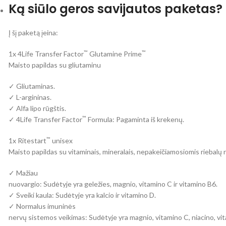
Ką siūlo geros savijautos paketas?
Į šį paketą įeina:
™
™
1x 4Life Transfer Factor
Glutamine Prime
Maisto papildas su gliutaminu
✓ Gliutaminas.
✓ L-argininas.
✓ Alfa lipo rūgštis.
™
✓ 4Life Transfer Factor
Formula: Pagaminta iš krekenų.
™
1x Ritestart
unisex
Maisto papildas su vitaminais, mineralais, nepakeičiamosiomis riebalų rūg
✓ Mažiau
nuovargio: Sudėtyje yra geležies, magnio, vitamino C ir vitamino B6.
✓ Sveiki kaula: Sudėtyje yra kalcio ir vitamino D.
✓ Normalus imuninės
nervų sistemos veikimas: Sudėtyje yra magnio, vitamino C, niacino, vit