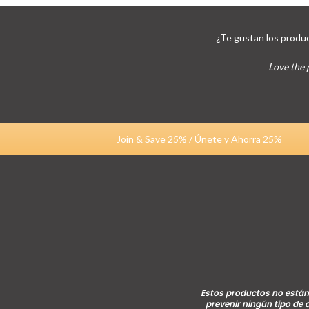
¿Te gustan los produc
Love the 
Join & Save 25% / Únete y Ahorra 25%
Estos productos no están 
prevenir ningún tipo de