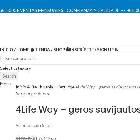
🔥 5,000+ VENTAS MENSUALES. ¡CONFIANZA Y CALIDAD! --- 🔥 5
INICIO / HOME 🏠
TIENDA / SHOP 🛍️
INSCRÍBETE / SIGN UP 📝
-20%
Select category
Search
Menu
Inicio
4Life Lituania - Lietuvoje
4Life Way – geros savijautos pak
Back to products
4Life Way – geros savijauto
Valorado con
5
de 5
El
El
$
196,39
$
157,11
Euro