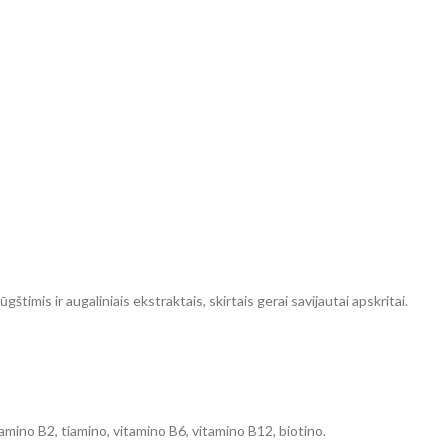
štimis ir augaliniais ekstraktais, skirtais gerai savijautai apskritai.
amino B2, tiamino, vitamino B6, vitamino B12, biotino.