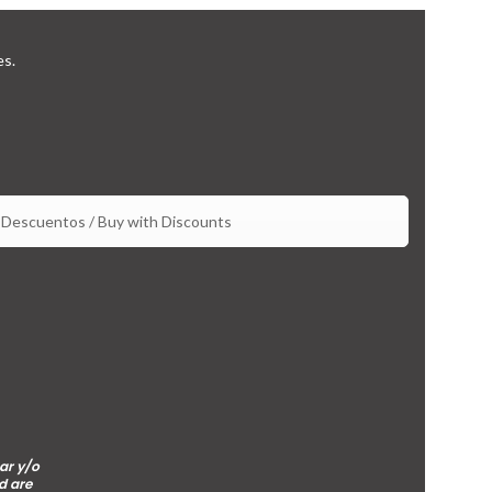
es.
Descuentos / Buy with Discounts
ar y/o
d are