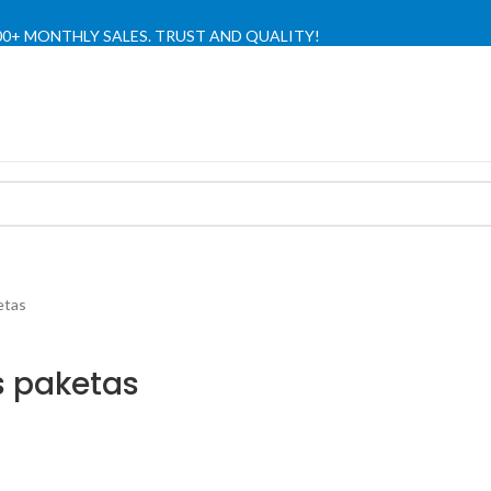
,000+ MONTHLY SALES. TRUST AND QUALITY!
TIENDA OFICIAL / OFFICIAL STORE 🔒
etas
s paketas