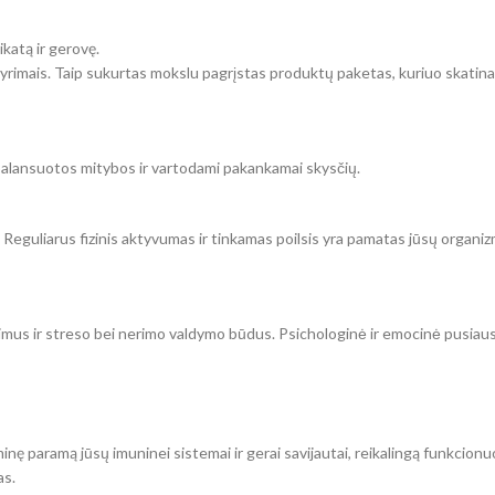
ikatą ir gerovę.
yrimais. Taip sukurtas mokslu pagrįstas produktų paketas, kuriuo skatinam
subalansuotos mitybos ir vartodami pakankamai skysčių.
io. Reguliarus fizinis aktyvumas ir tinkamas poilsis yra pamatas jūsų organizm
atimus ir streso bei nerimo valdymo būdus. Psichologinė ir emocinė pusia
inę paramą jūsų imuninei sistemai ir gerai savijautai, reikalingą funkcion
as.