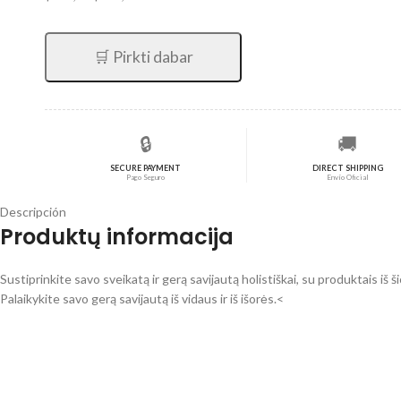
precio
precio
original
actual
era:
es:
🛒 Pirkti dabar
$196,39.
$157,11.
🔒
🚚
SECURE PAYMENT
DIRECT SHIPPING
Pago Seguro
Envío Oficial
Descripción
Produktų informacija
Sustiprinkite savo sveikatą ir gerą savijautą holistiškai, su produktais iš š
Palaikykite savo gerą savijautą iš vidaus ir iš išorės.<