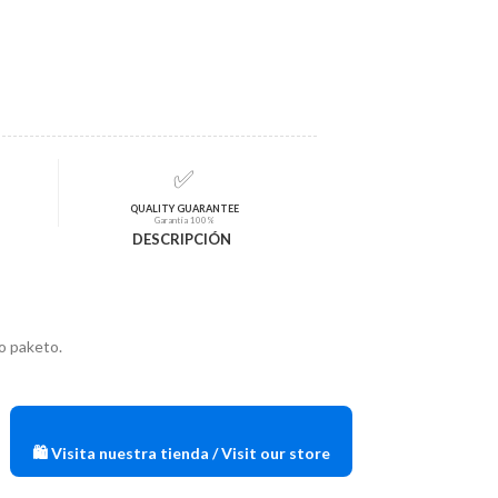
✅
QUALITY GUARANTEE
Garantía 100%
DESCRIPCIÓN
io paketo.
🛍️ Visita nuestra tienda / Visit our store