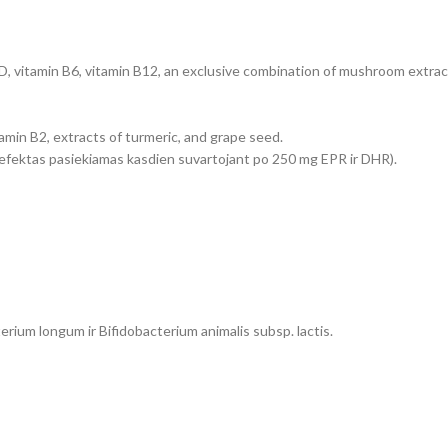
 D, vitamin B6, vitamin B12, an exclusive combination of mushroom extract
amin B2, extracts of turmeric, and grape seed.
efektas pasiekiamas kasdien suvartojant po 250 mg EPR ir DHR).
erium longum ir Bifidobacterium animalis subsp. lactis.