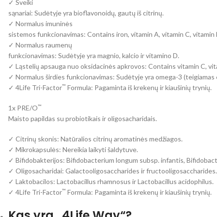
✓ Sveiki
sąnariai: Sudėtyje yra bioflavonoidų, gautų iš citrinų.
✓ Normalus imuninės
sistemos funkcionavimas: Contains iron, vitamin A, vitamin C, vitamin
✓ Normalus raumenų
funkcionavimas: Sudėtyje yra magnio, kalcio ir vitamino D.
✓ Ląstelių apsauga nuo oksidacinės apkrovos: Contains vitamin C, vit
✓ Normalus širdies funkcionavimas: Sudėtyje yra omega-3 (teigiamas 
™
✓ 4Life Tri-Factor
Formula: Pagaminta iš krekenų ir kiaušinių trynių.
™
1x PRE/O
Maisto papildas su probiotikais ir oligosacharidais.
✓ Citrinų skonis: Natūralios citrinų aromatinės medžiagos.
✓ Mikrokapsulės: Nereikia laikyti šaldytuve.
✓ Bifidobakterijos: Bifidobacterium longum subsp. infantis, Bifidobact
✓ Oligosacharidai: Galactooligosaccharides ir fructooligosaccharides.
✓ Laktobacilos: Lactobacillus rhamnosus ir Lactobacillus acidophilus.
™
✓ 4Life Tri-Factor
Formula: Pagaminta iš krekenų ir kiaušinių trynių.
Kas yra „4Life Way“?