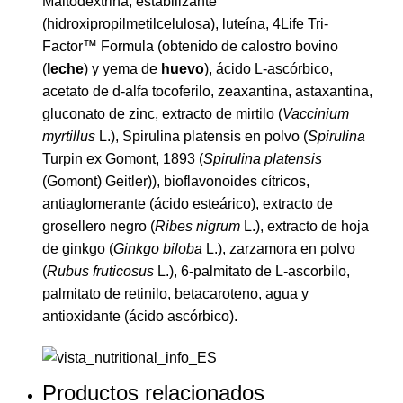
Maltodextrina, estabilizante
(hidroxipropilmetilcelulosa), luteína, 4Life
Tri-
Factor™ Formula
(obtenido de calostro bovino
(
leche
) y yema de
huevo
), ácido L-ascórbico,
acetato de d-alfa tocoferilo, zeaxantina, astaxantina,
gluconato de zinc, extracto de mirtilo (
Vaccinium
myrtillus
L.), Spirulina platensis en polvo (
Spirulina
Turpin ex Gomont, 1893 (
Spirulina platensis
(Gomont) Geitler)), bioflavonoides cítricos,
antiaglomerante (ácido esteárico), extracto de
grosellero negro (
Ribes nigrum
L.), extracto de hoja
de ginkgo (
Ginkgo biloba
L.), zarzamora en polvo
(
Rubus fruticosus
L.), 6-palmitato de L-ascorbilo,
palmitato de retinilo, betacaroteno, agua y
antioxidante (ácido ascórbico).
Productos relacionados