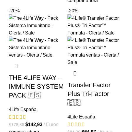
precio
precio
comprar ahora
original
actual
-20%
-20%
era:
es:
$265,53.
$212,43.
THE 4LIFE WAY –
Transfer Factor
IMMUNE SYSTEM
Plus Tri-Factor
PACK 🇪🇸
🇪🇸
4Life España
4Life España
El
El
$
142,93
Euros
$
178,66
precio
precio
El
El
comprar ahora
$
64,97
Euros