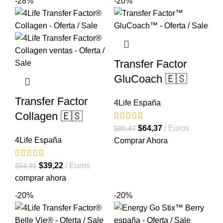
-28%
-20%
era:
es:
$70,75.
$56,61.
Transfer Factor
GluCoach 🇪🇸
Transfer Factor
4Life España
Collagen 🇪🇸
El
El
$
64,37
Euros
$
80,47
4Life España
precio
precio
Comprar Ahora
original
actual
El
El
era:
es:
$
39,22
Euros
$
54,81
precio
precio
$80,47.
$64,37.
comprar ahora
original
actual
-20%
-20%
era:
es:
$54,81.
$39,22.