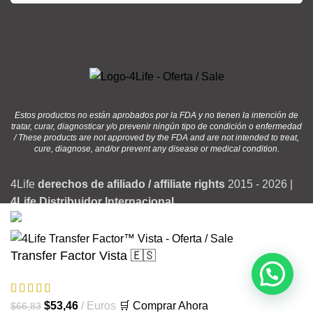
Estos productos no están aprobados por la FDA y no tienen la intención de
tratar, curar, diagnosticar y/o prevenir ningún tipo de condición o enfermedad
/ These products are not approved by the FDA and are not intended to treat,
cure, diagnose, and/or prevent any disease or medical condition.
4Life
derechos de afiliado / affiliate rights
2015 - 2026 |
4Life Distribuidor Internacional
Transfer Factor Vista 🇪🇸
El
El
$
53,46
Euros
🛒 Comprar Ahora
$
66,83