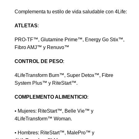
Complementa tu estilo de vida saludable con
4Life
:
ATLETAS
:
PRO-TF™, Glutamine Prime™, Energy Go Stix™,
Fibro AMJ™ y Renuvo™
CONTROL DE PESO
:
4LifeTransform Burn™, Super Detox™, Fibre
System Plus™ y RiteStart™.
COMPLEMENTO ALIMENTICIO
:
• Mujeres: RiteStart™, Belle Vie™ y
4LifeTransform™ Woman.
• Hombres: RiteStart™, MalePro™ y