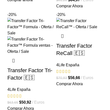
$
81,20
original
actual
precio
precio
Comprar Ahora
era:
es:
original
actual
-20%
-20%
$178,66.
$142,93.
era:
es:
$81,20.
$64,97.
Transfer Factor
ReCall 🇪🇸
4Life España
Transfer Factor Tri-
Factor 🇪🇸
El
El
$
56,66
Euros
$
70,83
precio
precio
Comprar Ahora
4Life España
original
actual
era:
es:
El
El
$70,83.
$56,66.
$
50,92
Euros
$
63,65
precio
precio
Comprar Ahora