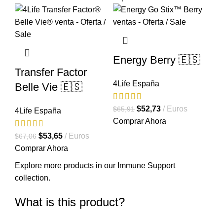
Energy Berry 🇪🇸
Transfer Factor
4Life España
Belle Vie 🇪🇸
El
El
$
52,73
Euros
$
65,91
4Life España
precio
precio
Comprar Ahora
original
actual
El
El
$
53,65
Euros
$
67,06
era:
es:
precio
precio
Comprar Ahora
$65,91.
$52,73.
original
actual
Explore more products in our
Immune Support
era:
es:
collection
.
$67,06.
$53,65.
What is this product?