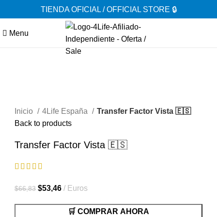
TIENDA OFICIAL / OFFICIAL STORE 🔒
Menu
-20%
Inicio
4Life España
Transfer Factor Vista 🇪🇸
Back to products
Transfer Factor Vista 🇪🇸
El
El
$
53,46
Euros
$
66,83
precio
precio
🛒 COMPRAR AHORA
original
actual