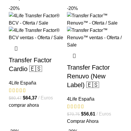
original
actual
-20%
-20%
era:
es:
$63,65.
$50,92.
Transfer Factor
Transfer Factor
Cardio 🇪🇸
Renuvo (New
4Life España
Label) 🇪🇸
El
El
$
64,37
Euros
$
80,47
4Life España
precio
precio
comprar ahora
original
actual
El
El
$
56,61
Euros
$
70,75
era:
es:
precio
precio
Comprar Ahora
$80,47.
$64,37.
original
actual