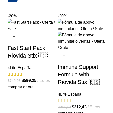
-20%
-20%
Fast Start Pack
Riovida Stix 🇪🇸
Immune Support
4Life España
Formula with
El
El
$
599,25
Euros
$
749,06
Riovida Stix 🇪🇸
precio
precio
comprar ahora
original
actual
4Life España
era:
es:
$749,06.
$599,25.
El
El
$
212,43
Euros
$
265,53