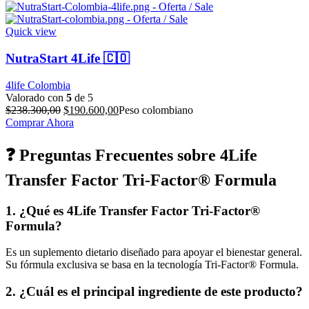
era:
es:
$142.400,00.
$141.600,00.
Quick view
NutraStart 4Life 🇨🇴
4life Colombia
Valorado con
5
de 5
El
El
$
238.300,00
$
190.600,00
Peso colombiano
precio
precio
Comprar Ahora
original
actual
era:
es:
❓ Preguntas Frecuentes sobre 4Life
$238.300,00.
$190.600,00.
Transfer Factor Tri-Factor® Formula
1. ¿Qué es 4Life Transfer Factor Tri-Factor®
Formula?
Es un suplemento dietario diseñado para apoyar el bienestar general.
Su fórmula exclusiva se basa en la tecnología Tri-Factor® Formula.
2. ¿Cuál es el principal ingrediente de este producto?