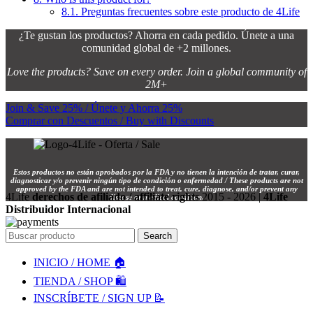
8.1.
Preguntas frecuentes sobre este producto de 4Life
¿Te gustan los productos? Ahorra en cada pedido. Únete a una
comunidad global de +2 millones.
Love the products? Save on every order. Join a global community of
2M+
Join & Save 25% / Únete y Ahorra 25%
Comprar con Descuentos / Buy with Discounts
Estos productos no están aprobados por la FDA y no tienen la intención de tratar, curar,
diagnosticar y/o prevenir ningún tipo de condición o enfermedad / These products are not
approved by the FDA and are not intended to treat, cure, diagnose, and/or prevent any
4Life
derechos de afiliado / affiliate rights
2015 - 2026 |
4Life
disease or medical condition.
Distribuidor Internacional
Search
INICIO / HOME 🏠
TIENDA / SHOP 🛍️
INSCRÍBETE / SIGN UP 📝