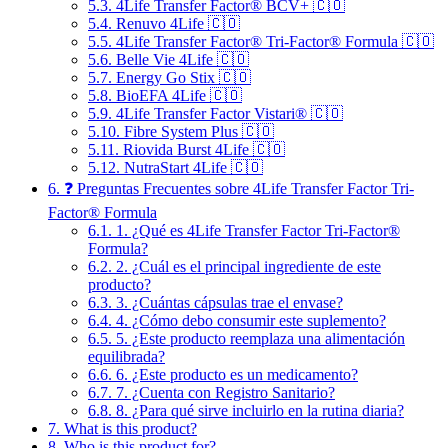
5.3.
4Life Transfer Factor® BCV+ 🇨🇴
5.4.
Renuvo 4Life 🇨🇴
5.5.
4Life Transfer Factor® Tri-Factor® Formula 🇨🇴
5.6.
Belle Vie 4Life 🇨🇴
5.7.
Energy Go Stix 🇨🇴
5.8.
BioEFA 4Life 🇨🇴
5.9.
4Life Transfer Factor Vistari® 🇨🇴
5.10.
Fibre System Plus 🇨🇴
5.11.
Riovida Burst 4Life 🇨🇴
5.12.
NutraStart 4Life 🇨🇴
6.
❓ Preguntas Frecuentes sobre 4Life Transfer Factor Tri-
Factor® Formula
6.1.
1. ¿Qué es 4Life Transfer Factor Tri-Factor®
Formula?
6.2.
2. ¿Cuál es el principal ingrediente de este
producto?
6.3.
3. ¿Cuántas cápsulas trae el envase?
6.4.
4. ¿Cómo debo consumir este suplemento?
6.5.
5. ¿Este producto reemplaza una alimentación
equilibrada?
6.6.
6. ¿Este producto es un medicamento?
6.7.
7. ¿Cuenta con Registro Sanitario?
6.8.
8. ¿Para qué sirve incluirlo en la rutina diaria?
7.
What is this product?
8.
Who is this product for?