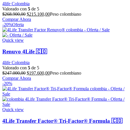
4life Colombia
Valorado con
5
de 5
El
El
$
268.900,00
$
215.100,00
Peso colombiano
precio
precio
Comprar Ahora
original
actual
-20%
Oferta
era:
es:
$268.900,00.
$215.100,00.
Quick view
Renuvo 4Life 🇨🇴
4life Colombia
Valorado con
5
de 5
El
El
$
247.000,00
$
197.600,00
Peso colombiano
precio
precio
Comprar Ahora
original
actual
-20%
era:
es:
$247.000,00.
$197.600,00.
Quick view
4Life Transfer Factor® Tri-Factor® Formula 🇨🇴