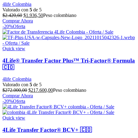
4life Colombia
Valorado con
5
de 5
El
El
$
2.420,60
$
1.936,50
Peso colombiano
precio
precio
Comprar Ahora
original
actual
-20%
Oferta
era:
es:
$2.420,60.
$1.936,50.
Quick view
4Life® Transfer Factor Plus™ Tri-Factor® Formula
🇨🇴
4life Colombia
Valorado con
5
de 5
El
El
$
272.000,00
$
217.600,00
Peso colombiano
precio
precio
Comprar Ahora
original
actual
-20%
Oferta
era:
es:
$272.000,00.
$217.600,00.
Quick view
4Life Transfer Factor® BCV+ 🇨🇴