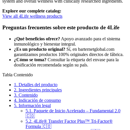
system and overall wellness with clinically researched ingredients.
Explore our complete catalog:
View all 4Life wellness products
Preguntas frecuentes sobre este producto de 4Life
¿Qué beneficios ofrece?
Apoyo avanzado para el sistema
inmunológico y bienestar integral.
¿Es un producto original?
Sí, en barternetglobal.com
garantizamos productos 100% originales directos de fábrica.
¿Cómo se toma?
Consultar la etiqueta del envase para la
dosificación recomendada según su país.
Tabla Contenido
1.
Detalles del producto
2.
Ingredientes principales
3.
Contenido
4.
Indicación de consumo
5.
Información legal
5.1.
Paquete de Inicio Acelerado – Fundamental 2.0
🇨🇴
5.2.
4Life® Transfer Factor Plus™ Tri-Factor®
Formula 🇨🇴