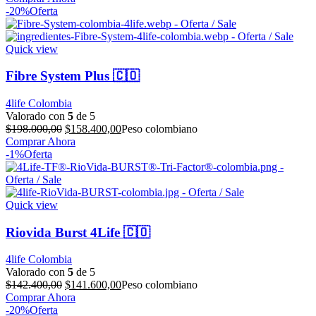
original
actual
-20%
Oferta
era:
es:
$220.100,00.
$176.000,00.
Quick view
Fibre System Plus 🇨🇴
4life Colombia
Valorado con
5
de 5
El
El
$
198.000,00
$
158.400,00
Peso colombiano
precio
precio
Comprar Ahora
original
actual
-1%
Oferta
era:
es:
$198.000,00.
$158.400,00.
Quick view
Riovida Burst 4Life 🇨🇴
4life Colombia
Valorado con
5
de 5
El
El
$
142.400,00
$
141.600,00
Peso colombiano
precio
precio
Comprar Ahora
original
actual
-20%
Oferta