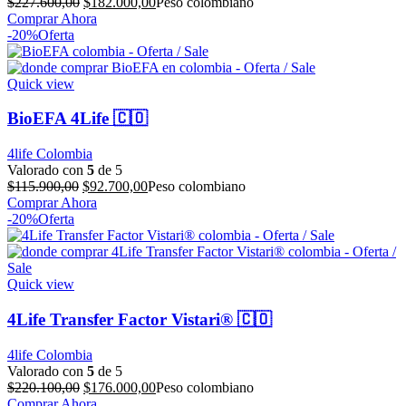
El
El
$
227.600,00
$
182.000,00
Peso colombiano
precio
precio
Comprar Ahora
original
actual
-20%
Oferta
era:
es:
$227.600,00.
$182.000,00.
Quick view
BioEFA 4Life 🇨🇴
4life Colombia
Valorado con
5
de 5
El
El
$
115.900,00
$
92.700,00
Peso colombiano
precio
precio
Comprar Ahora
original
actual
-20%
Oferta
era:
es:
$115.900,00.
$92.700,00.
Quick view
4Life Transfer Factor Vistari® 🇨🇴
4life Colombia
Valorado con
5
de 5
El
El
$
220.100,00
$
176.000,00
Peso colombiano
precio
precio
Comprar Ahora