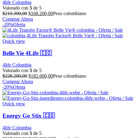
4life Colombia
Valorado con
5
de 5
El
El
$
210.300,00
$
168.200,00
Peso colombiano
precio
precio
Comprar Ahora
original
actual
-20%
Oferta
era:
es:
$210.300,00.
$168.200,00.
Quick view
Belle Vie 4Life 🇨🇴
4life Colombia
Valorado con
5
de 5
El
El
$
228.200,00
$
182.600,00
Peso colombiano
precio
precio
Comprar Ahora
original
actual
-20%
Oferta
era:
es:
$228.200,00.
$182.600,00.
Quick view
Energy Go Stix 🇨🇴
4life Colombia
Valorado con
5
de 5