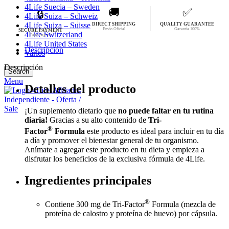
4Life Suecia – Sweden
🚚
✅
🔒
4Life Suiza – Schweiz
4Life Suiza – Suisse
DIRECT SHIPPING
QUALITY GUARANTEE
Envío Oficial
Garantía 100%
SECURE PAYMENT
4Life Switzerland
Pago Seguro
4Life United States
Descripción
Varios
Descripción
Search
Menu
Detalles del producto
¡Un suplemento dietario que
no puede faltar en tu rutina
diaria!
Gracias a su alto contenido de
Tri-
®
Factor
Formula
este producto es ideal para incluir en tu día
a día y promover el bienestar general de tu organismo.
Anímate a agregar este producto en tu dieta y empieza a
disfrutar los beneficios de la exclusiva fórmula de 4Life.
Ingredientes principales
®
Contiene 300 mg de Tri-Factor
Formula (mezcla de
proteína de calostro y proteína de huevo) por cápsula.