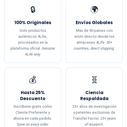
🔒
🌍
100% Originales
Envíos Globales
Solo productos
Más de 50 países con
auténticos 4Life,
envío directo desde los
procesados en la
almacenes 4Life.
50+
plataforma oficial.
Genuine
countries, direct shipping.
4Life only.
💰
🧬
Hasta 25%
Ciencia
Descuento
Respaldada
Inscríbete gratis como
25+ años de investigación
Cliente Preferente y
y patentes exclusivas de
ahorra en cada pedido.
Transfer Factor.
25+ years
Save on every order.
of research.