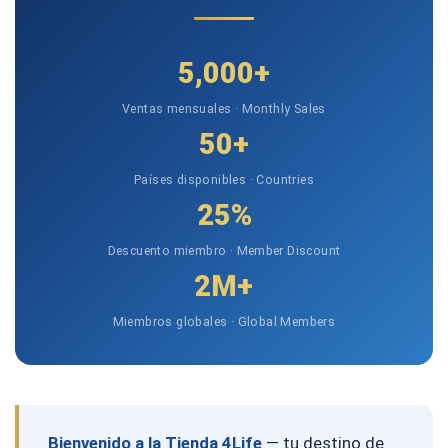
5,000+
Ventas mensuales · Monthly Sales
50+
Países disponibles · Countries
25%
Descuento miembro · Member Discount
2M+
Miembros globales · Global Members
Bienvenido a la Tienda 4Life
— tu destino de