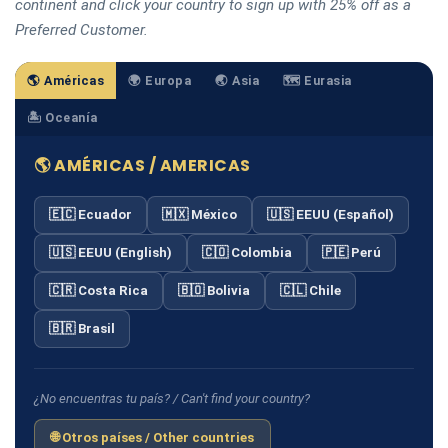
continent and click your country to sign up with 25% off as a
Preferred Customer.
🌎 Américas
🌍 Europa
🌏 Asia
🗺️ Eurasia
🏝️ Oceanía
🌎 AMÉRICAS / AMERICAS
🇪🇨 Ecuador
🇲🇽 México
🇺🇸 EEUU (Español)
🇺🇸 EEUU (English)
🇨🇴 Colombia
🇵🇪 Perú
🇨🇷 Costa Rica
🇧🇴 Bolivia
🇨🇱 Chile
🇧🇷 Brasil
¿No encuentras tu país? / Can't find your country?
🌐 Otros países / Other countries