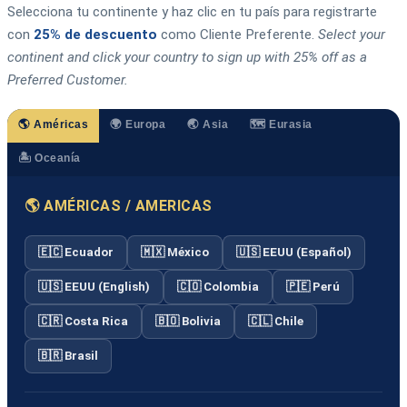
Selecciona tu continente y haz clic en tu país para registrarte
con
25% de descuento
como Cliente Preferente.
Select your
continent and click your country to sign up with 25% off as a
Preferred Customer.
🌎 Américas
🌍 Europa
🌏 Asia
🗺️ Eurasia
🏝️ Oceanía
🌎 AMÉRICAS / AMERICAS
🇪🇨 Ecuador
🇲🇽 México
🇺🇸 EEUU (Español)
🇺🇸 EEUU (English)
🇨🇴 Colombia
🇵🇪 Perú
🇨🇷 Costa Rica
🇧🇴 Bolivia
🇨🇱 Chile
🇧🇷 Brasil