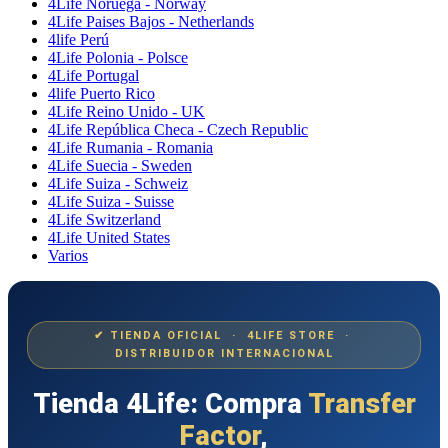
4Life Noruega - Norway
4Life Paises Bajos - Netherlands
4life Perú
4Life Polonia - Polsce
4Life Portugal
4life Puerto Rico
4Life Reino Unido - UK
4Life República Checa - Czech Republic
4Life Rumania - Romania
4Life Suecia - Sweden
4Life Suiza - Schweiz
4Life Suiza - Suisse
4Life Switzerland
4Life United States
Varios
✔ TIENDA OFICIAL · 4LIFE STORE ·
DISTRIBUIDOR INTERNACIONAL
Tienda 4Life: Compra
Transfer
Factor
,