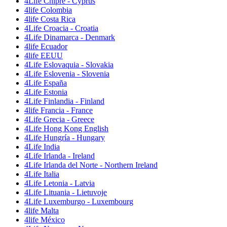
4Life Chipre - Cyprus
4life Colombia
4life Costa Rica
4Life Croacia - Croatia
4Life Dinamarca - Denmark
4life Ecuador
4life EEUU
4Life Eslovaquia - Slovakia
4Life Eslovenia - Slovenia
4Life España
4Life Estonia
4Life Finlandia - Finland
4life Francia - France
4Life Grecia - Greece
4Life Hong Kong English
4Life Hungría - Hungary
4Life India
4Life Irlanda - Ireland
4Life Irlanda del Norte - Northern Ireland
4Life Italia
4Life Letonia - Latvia
4Life Lituania - Lietuvoje
4Life Luxemburgo - Luxembourg
4life Malta
4life México