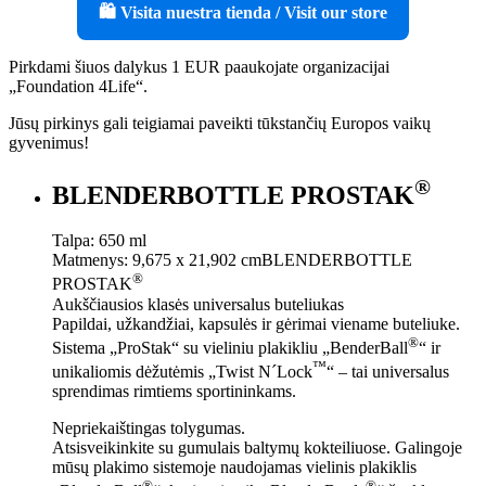
🛍️ Visita nuestra tienda / Visit our store
Pirkdami šiuos dalykus 1 EUR paaukojate organizacijai
„Foundation 4Life“.
Jūsų pirkinys gali teigiamai paveikti tūkstančių Europos vaikų
gyvenimus!
®
BLENDERBOTTLE PROSTAK
Talpa: 650 ml
Matmenys: 9,675 x 21,902 cmBLENDERBOTTLE
®
PROSTAK
Aukščiausios klasės universalus buteliukas
Papildai, užkandžiai, kapsulės ir gėrimai viename buteliuke.
®
Sistema „ProStak“ su vieliniu plakikliu „BenderBall
“ ir
™
unikaliomis dėžutėmis „Twist N´Lock
“ – tai universalus
sprendimas rimtiems sportininkams.
Nepriekaištingas tolygumas.
Atsisveikinkite su gumulais baltymų kokteiliuose. Galingoje
mūsų plakimo sistemoje naudojamas vielinis plakiklis
®
®