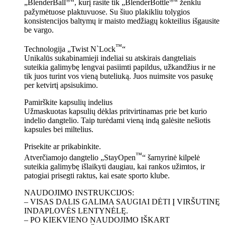
„BlenderBall
“, kurį rasite tik „BlenderBottle
“ ženklu
pažymėtuose plaktuvuose. Su šiuo plakikliu tolygios
konsistencijos baltymų ir maisto medžiagų kokteilius išgausite
be vargo.
™
Technologija „Twist N`Lock
“
Unikalūs sukabinamieji indeliai su atskirais dangteliais
suteikia galimybę lengvai pasiimti papildus, užkandžius ir ne
tik juos turint vos vieną buteliuką. Juos nuimsite vos pasukę
per ketvirtį apsisukimo.
Pamirškite kapsulių indelius
Užmaskuotas kapsulių dėklas pritvirtinamas prie bet kurio
indelio dangtelio. Taip turėdami vieną indą galėsite nešiotis
kapsules bei miltelius.
Prisekite ar prikabinkite.
™
Atverčiamojo dangtelio „StayOpen
“ šarnyrinė kilpelė
suteikia galimybę išlaikyti daugiau, kai rankos užimtos, ir
patogiai prisegti raktus, kai esate sporto klube.
NAUDOJIMO INSTRUKCIJOS:
– VISAS DALIS GALIMA SAUGIAI DĖTI Į VIRŠUTINĘ
INDAPLOVĖS LENTYNĖLĘ.
– PO KIEKVIENO NAUDOJIMO IŠKART