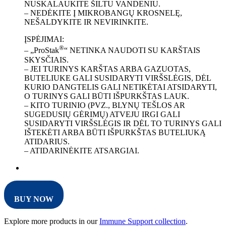
NUSKALAUKITE ŠILTU VANDENIU.
– NEDĖKITE Į MIKROBANGŲ KROSNELĘ,
NEŠALDYKITE IR NEVIRINKITE.
ĮSPĖJIMAI:
®
– „ProStak
“ NETINKA NAUDOTI SU KARŠTAIS
SKYSČIAIS.
– JEI TURINYS KARŠTAS ARBA GAZUOTAS,
BUTELIUKE GALI SUSIDARYTI VIRŠSLĖGIS, DĖL
KURIO DANGTELIS GALI NETIKĖTAI ATSIDARYTI,
O TURINYS GALI BŪTI IŠPURKŠTAS LAUK.
– KITO TURINIO (PVZ., BLYNŲ TEŠLOS AR
SUGEDUSIŲ GĖRIMŲ) ATVEJU IRGI GALI
SUSIDARYTI VIRŠSLĖGIS IR DĖL TO TURINYS GALI
IŠTEKĖTI ARBA BŪTI IŠPURKŠTAS BUTELIUKĄ
ATIDARIUS.
– ATIDARINĖKITE ATSARGIAI.
BUY NOW
Explore more products in our
Immune Support collection
.