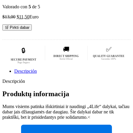
era:
es:
Valorado con
5
de 5
$49,02.
$39,22.
El
El
$
13,00
$
11,50
Euro
precio
precio
original
actual
🛒 Pirkti dabar
era:
es:
$13,00.
$11,50.
🚚
✅
🔒
DIRECT SHIPPING
QUALITY GUARANTEE
Envío Oficial
Garantía 100%
SECURE PAYMENT
Pago Seguro
Descripción
Descripción
Produktų informacija
Mums visiems patinka išskirtiniai ir naudingi „4Life“ dalykai, tačiau
dabar jais džiaugiamės dar daugiau. Šie dalykai dabar ne tik
praktiški, bet ir prisidedantys prie solidarumo.<