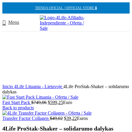
TIENDA OFICIAL / OFFICIAL STORE 🔒
Menu
-12%
Inicio
4Life Lituania - Lietuvoje
4Life ProStak-Shaker – solidarumo
dalykas
El
El
Fast Start Pack
$
749,06
$
599,25
Euro
precio
precio
Back to products
original
actual
era:
es:
El
El
Transfer Factor Collagen
$
49,02
$
39,22
Euros
$749,06.
$599,25.
precio
precio
4Life ProStak-Shaker – solidarumo dalykas
original
actual