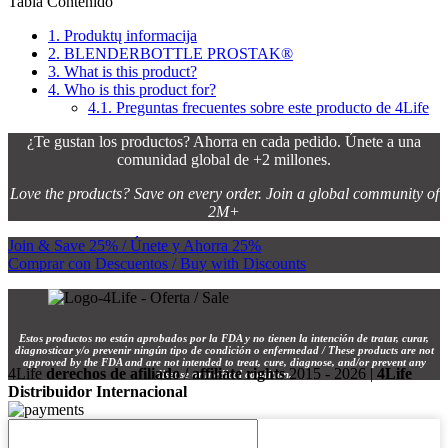
Tabla Contenido
1.
Produktų informacija
2.
BLENDERBOTTLE PROSTAK®
3.
What is this product?
4.
Who is this product for?
4.1.
Preguntas frecuentes sobre este producto de 4Life
¿Te gustan los productos? Ahorra en cada pedido. Únete a una
comunidad global de +2 millones.
Love the products? Save on every order. Join a global community of
2M+
Join & Save 25% / Únete y Ahorra 25%
Comprar con Descuentos / Buy with Discounts
Estos productos no están aprobados por la FDA y no tienen la intención de tratar, curar,
diagnosticar y/o prevenir ningún tipo de condición o enfermedad / These products are not
approved by the FDA and are not intended to treat, cure, diagnose, and/or prevent any
4Life
derechos de afiliado / affiliate rights
2015 - 2026 |
4Life
disease or medical condition.
Distribuidor Internacional