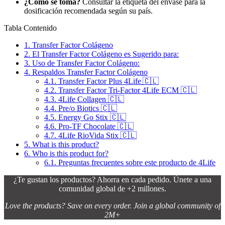
¿Cómo se toma?
Consultar la etiqueta del envase para la
dosificación recomendada según su país.
Tabla Contenido
1.
Transfer Factor Colágeno
2.
El Transfer Factor Colágeno es Sugerido para:
3.
Uso de Transfer Factor Colágeno:
4.
Respaldos Transfer Factor Colágeno
4.1.
Transfer Factor Plus 4Life 🇨🇱
4.2.
Transfer Factor Tri-Factor 4Life ECM 🇨🇱
4.3.
4Life Collagen 🇨🇱
4.4.
Pre/o Biotics 🇨🇱
4.5.
Energy Go Stix 🇨🇱
4.6.
Pro-TF Chocolate 🇨🇱
4.7.
4Life RioVida Stix 🇨🇱
5.
What is this product?
6.
Who is this product for?
6.1.
Preguntas frecuentes sobre este producto de 4Life
¿Te gustan los productos? Ahorra en cada pedido. Únete a una
comunidad global de +2 millones.
Love the products? Save on every order. Join a global community of
2M+