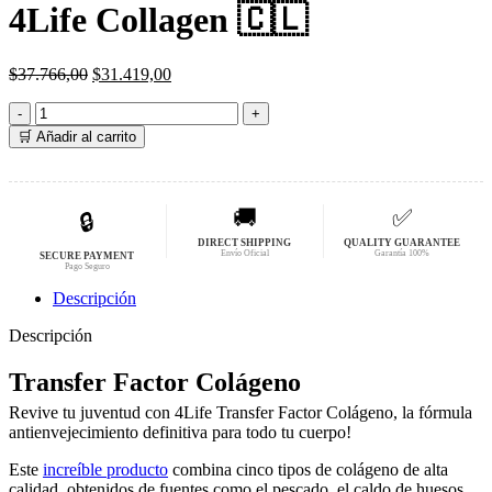
original
actual
4Life Collagen 🇨🇱
era:
es:
$37.766,00.
$31.419,00.
El
El
$
37.766,00
$
31.419,00
precio
precio
4Life
original
actual
Collagen
era:
es:
🛒 Añadir al carrito
🇨🇱
$37.766,00.
$31.419,00.
cantidad
🚚
✅
🔒
DIRECT SHIPPING
QUALITY GUARANTEE
Envío Oficial
Garantía 100%
SECURE PAYMENT
Pago Seguro
Descripción
Descripción
Transfer Factor Colágeno
Revive tu juventud con 4Life Transfer Factor Colágeno, la fórmula
antienvejecimiento definitiva para todo tu cuerpo!
Este
increíble producto
combina cinco tipos de colágeno de alta
calidad, obtenidos de fuentes como el pescado, el caldo de huesos