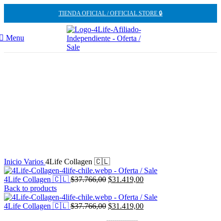
TIENDA OFICIAL / OFFICIAL STORE 🔒
Menu
-17%
Inicio
Varios
4Life Collagen 🇨🇱
El
El
4Life Collagen 🇨🇱
$
37.766,00
$
31.419,00
precio
precio
Back to products
original
actual
era:
El
es:
El
4Life Collagen 🇨🇱
$
37.766,00
$
31.419,00
$37.766,00.
precio
$31.419,00.
precio