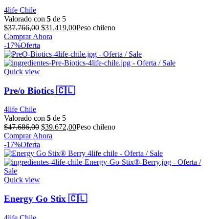
4life Chile
Valorado con
5
de 5
El
El
$
37.766,00
$
31.419,00
Peso chileno
precio
precio
Comprar Ahora
original
actual
-17%
Oferta
era:
es:
$37.766,00.
$31.419,00.
Quick view
Pre/o Biotics 🇨🇱
4life Chile
Valorado con
5
de 5
El
El
$
47.686,00
$
39.672,00
Peso chileno
precio
precio
Comprar Ahora
original
actual
-17%
Oferta
era:
es:
$47.686,00.
$39.672,00.
Quick view
Energy Go Stix 🇨🇱
4life Chile