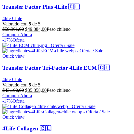
Transfer Factor Plus 4Life 🇨🇱
4life Chile
Valorado con
5
de 5
El
El
$
59.961,00
$
49.884,00
Peso chileno
precio
precio
Comprar Ahora
original
actual
-17%
Oferta
era:
es:
$59.961,00.
$49.884,00.
Quick view
Transfer Factor Tri-Factor 4Life ECM 🇨🇱
4life Chile
Valorado con
5
de 5
El
El
$
43.102,00
$
35.858,00
Peso chileno
precio
precio
Comprar Ahora
original
actual
-17%
Oferta
era:
es:
$43.102,00.
$35.858,00.
Quick view
4Life Collagen 🇨🇱