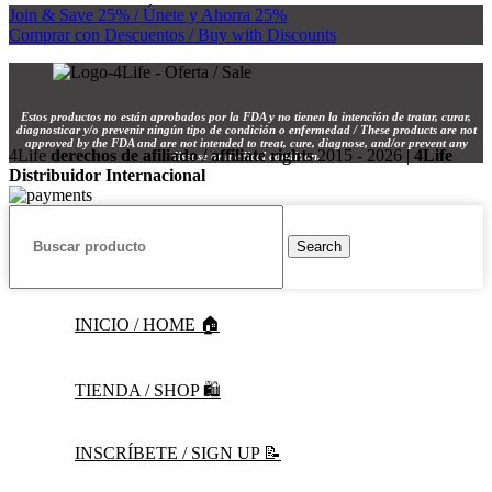
Join & Save 25% / Únete y Ahorra 25%
Comprar con Descuentos / Buy with Discounts
Estos productos no están aprobados por la FDA y no tienen la intención de tratar, curar,
diagnosticar y/o prevenir ningún tipo de condición o enfermedad / These products are not
approved by the FDA and are not intended to treat, cure, diagnose, and/or prevent any
4Life
derechos de afiliado / affiliate rights
2015 - 2026 |
4Life
disease or medical condition.
Distribuidor Internacional
Search
INICIO / HOME 🏠
TIENDA / SHOP 🛍️
INSCRÍBETE / SIGN UP 📝