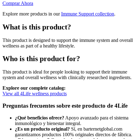
precio
precio
Comprar Ahora
original
actual
Explore more products in our
Immune Support collection
.
era:
es:
$37.646,00.
$26.683,00.
What is this product?
This product is designed to support the immune system and overall
wellness as part of a healthy lifestyle.
Who is this product for?
This product is ideal for people looking to support their immune
system and overall wellness with clinically researched ingredients.
Explore our complete catalog:
View all 4Life wellness products
Preguntas frecuentes sobre este producto de 4Life
¿Qué beneficios ofrece?
Apoyo avanzado para el sistema
inmunológico y bienestar integral.
¿Es un producto original?
Sí, en barternetglobal.com
garantizamos productos 100% originales directos de fábrica.