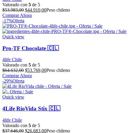
Valorado con
5
de 5
El
El
$
53.983,00
$
44.910,00
Peso chileno
precio
precio
Comprar Ahora
original
actual
-17%
Oferta
era:
es:
$53.983,00.
$44.910,00.
Quick view
Pro-TF Chocolate 🇨🇱
4life Chile
Valorado con
5
de 5
El
El
$
64.632,00
$
53.769,00
Peso chileno
precio
precio
Comprar Ahora
original
actual
-29%
Oferta
era:
es:
$64.632,00.
$53.769,00.
Quick view
4Life RioVida Stix 🇨🇱
4life Chile
Valorado con
5
de 5
El
El
$
37.646,00
$
26.683,00
Peso chileno